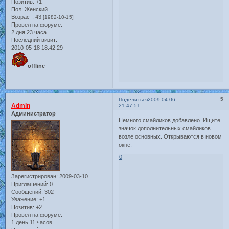
Позитив:
+1
Пол:
Женский
Возраст:
43
[1982-10-15]
Провел на форуме:
2 дня 23 часа
Последний визит:
2010-05-18 18:42:29
offline
5
Поделиться
2009-04-06
Admin
21:47:51
Администратор
Немного смайликов добавлено. Ищите
значок дополнительных смайликов
возле основных. Открываются в новом
окне.
0
Зарегистрирован
: 2009-03-10
Приглашений:
0
Сообщений:
302
Уважение:
+1
Позитив:
+2
Провел на форуме:
1 день 11 часов