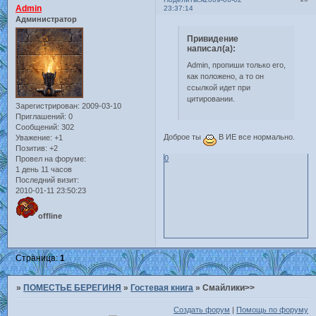
Admin
23:37:14
Администратор
Привидение
написал(а):
Admin, пропиши только его,
как положено, а то он
ссылкой идет при
цитировании.
Зарегистрирован
: 2009-03-10
Приглашений:
0
Сообщений:
302
Доброе ты
В ИЕ все нормально.
Уважение:
+1
Позитив:
+2
0
Провел на форуме:
1 день 11 часов
Последний визит:
2010-01-11 23:50:23
offline
Страница:
1
»
ПОМЕСТЬЕ БЕРЕГИНЯ
»
Гостевая книга
»
Смайлики>>
Создать форум
|
Помощь по форуму