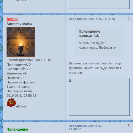
Admin
7
Поделиться
2009-05-24 21:11:16
Администратор
Привидение
написал(а):
А большие будут?
Красочные... Люблю я их
Зарегистрирован
: 2009-03-10
Выложи ссылки или смайлы, тогда
Приглашений:
0
добавлю. Искать не буду, пока нет
Сообщений:
302
времени.
Уважение:
+1
Позитив:
+2
0
Провел на форуме:
1 день 11 часов
Последний визит:
2010-01-11 23:50:23
offline
8
Поделиться
2009-05-31
Привидение
21:48:56