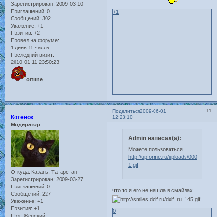
Зарегистрирован
: 2009-03-10
Приглашений:
0
+1
Сообщений:
302
Уважение:
+1
Позитив:
+2
Провел на форуме:
1 день 11 часов
Последний визит:
2010-01-11 23:50:23
offline
11
Поделиться
2009-06-01
Котёнок
12:23:10
Модератор
Admin написал(а):
Можете пользоваться
http://upforme.ru/uploads/0008/39/1f/
1.gif
Откуда:
Казань, Татарстан
Зарегистрирован
: 2009-03-27
Приглашений:
0
что то я его не нашла в смайлах
Сообщений:
227
Уважение:
+1
Позитив:
+1
0
Пол:
Женский