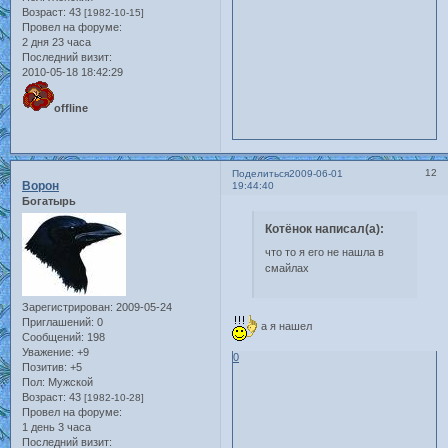
Возраст:
43
[1982-10-15]
Провел на форуме:
2 дня 23 часа
Последний визит:
2010-05-18 18:42:29
offline
12
Поделиться
2009-06-01
Ворон
19:44:40
Богатырь
Котёнок написал(а):
что то я его не нашла в
смайлах
Зарегистрирован
: 2009-05-24
Приглашений:
0
а я нашел
Сообщений:
198
Уважение:
+9
0
Позитив:
+5
Пол:
Мужской
Возраст:
43
[1982-10-28]
Провел на форуме:
1 день 3 часа
Последний визит: