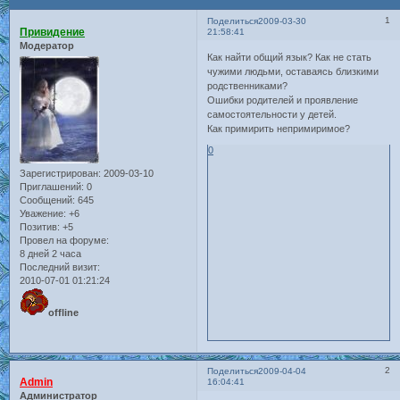
1
Поделиться
2009-03-30
Привидение
21:58:41
Модератор
Как найти общий язык? Как не стать
чужими людьми, оставаясь близкими
родственниками?
Ошибки родителей и проявление
самостоятельности у детей.
Как примирить непримиримое?
0
Зарегистрирован
: 2009-03-10
Приглашений:
0
Сообщений:
645
Уважение:
+6
Позитив:
+5
Провел на форуме:
8 дней 2 часа
Последний визит:
2010-07-01 01:21:24
offline
2
Поделиться
2009-04-04
Admin
16:04:41
Администратор