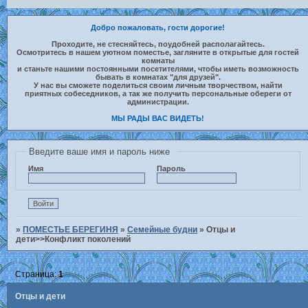
Добро пожаловать, гости дорогие!
Проходите, не стесняйтесь, поудобней располагайтесь.
Осмотритесь в нашем уютном поместье, загляните в открытые для гостей
комнаты
и станьте нашими постоянными посетителями, чтобы иметь возможность
бывать в комнатах "для друзей".
У нас вы сможете поделиться своим личным творчеством, найти
приятных собеседников, а так же получить персональные обереги от
администрации.
МЫ РАДЫ ВАС ВИДЕТЬ!
Введите ваше имя и пароль ниже
Имя
Пароль
»
ПОМЕСТЬЕ БЕРЕГИНЯ
»
Семейные будни
»
Отцы и
дети>>Конфликт поколений
Страница:
1
Отцы и дети