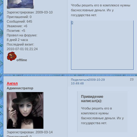
Чтобы решить его в комплексе нужны
баснословные деньги. Их у
Зарегистрирован
: 2009-03-10
государства нет.
Приглашений:
0
Сообщений:
645
0
Уважение:
+6
Позитив:
+5
Провел на форуме:
8 дней 2 часа
Последний визит:
2010-07-01 01:21:24
offline
23
Поделиться
2009-10-29
Ангел
10:49:48
Администратор
Привидение
написал(а):
Чтобы решить его в
комплексе нужны
баснословные деньги. Их у
государства нет.
Зарегистрирован
: 2009-03-14
Приглашений:
0