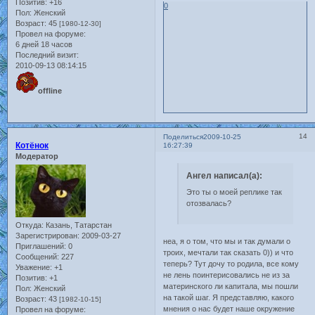
Позитив:
+16
0
Пол:
Женский
Возраст:
45
[1980-12-30]
Провел на форуме:
6 дней 18 часов
Последний визит:
2010-09-13 08:14:15
offline
14
Поделиться
2009-10-25
Котёнок
16:27:39
Модератор
Ангел написал(а):
Это ты о моей реплике так
отозвалась?
Откуда:
Казань, Татарстан
Зарегистрирован
: 2009-03-27
неа, я о том, что мы и так думали о
Приглашений:
0
троих, мечтали так сказать 0)) и что
Сообщений:
227
теперь? Тут дочу то родила, все кому
Уважение:
+1
не лень поинтерисовались не из за
Позитив:
+1
материнского ли капитала, мы пошли
Пол:
Женский
на такой шаг. Я представляю, какого
Возраст:
43
[1982-10-15]
мнения о нас будет наше окружение
Провел на форуме: