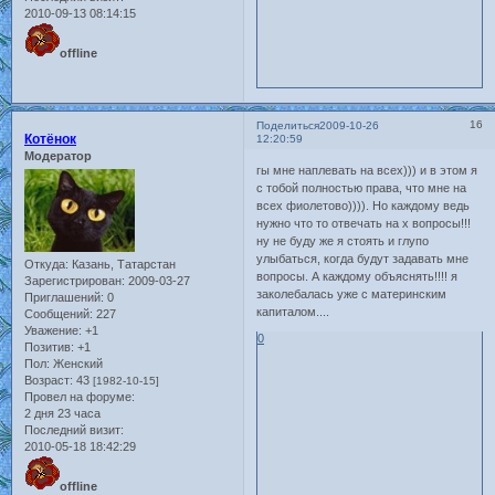
2010-09-13 08:14:15
offline
16
Поделиться
2009-10-26
Котёнок
12:20:59
Модератор
гы мне наплевать на всех))) и в этом я
с тобой полностью права, что мне на
всех фиолетово)))). Но каждому ведь
нужно что то отвечать на х вопросы!!!
ну не буду же я стоять и глупо
улыбаться, когда будут задавать мне
Откуда:
Казань, Татарстан
вопросы. А каждому объяснять!!!! я
Зарегистрирован
: 2009-03-27
заколебалась уже с материнским
Приглашений:
0
капиталом....
Сообщений:
227
Уважение:
+1
0
Позитив:
+1
Пол:
Женский
Возраст:
43
[1982-10-15]
Провел на форуме:
2 дня 23 часа
Последний визит:
2010-05-18 18:42:29
offline