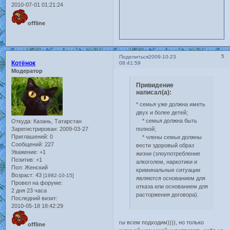
2010-07-01 01:21:24
offline
5
Поделиться
2009-10-23
Котёнок
08:41:59
Модератор
Привидение
написал(а):
* семья уже должна иметь
двух и более детей;
* семья должна быть
Откуда:
Казань, Татарстан
полной;
Зарегистрирован
: 2009-03-27
Приглашений:
0
* члены семьи должны
Сообщений:
227
вести здоровый образ
Уважение:
+1
жизни (злоупотребление
Позитив:
+1
алкоголем, наркотики и
Пол:
Женский
криминальные ситуации
Возраст:
43
[1982-10-15]
являются основанием для
Провел на форуме:
отказа или основанием для
2 дня 23 часа
расторжения договора).
Последний визит:
2010-05-18 18:42:29
гы всем подходим)))), но только
offline