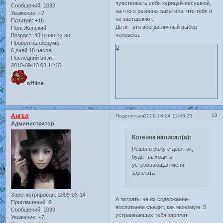
чувствовать себя курицей-несушкой,
Сообщений:
1033
на что я резонно заметила, что тебя и
Уважение:
+7
не заставляют.
Позитив:
+16
Дети - это всегда личный выбор
Пол:
Женский
человека.
Возраст:
45
[1980-12-30]
Провел на форуме:
0
6 дней 18 часов
Последний визит:
2010-09-13 08:14:15
offline
Ангел
13
Поделиться
2009-10-24 11:46:35
Администратор
Котёнок написал(а):
Решено рожу с десяток,
будет выходить
устраивающая меня
зарплата
Зарегистрирован
: 2009-03-14
А затраты на их содержание-
Приглашений:
0
воспитание съедят, как минимум, 5
Сообщений:
1033
устраивающих тебя зарплат.
Уважение:
+7