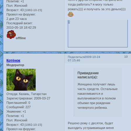
Позитив:
+1
тогда работать? я могу только
Пол:
Женский
рожать)))) и получать за это деньги))))
Возраст:
43
[1982-10-15]
Провел на форуме:
2 дня 23 часа
0
Последний визит:
2010-05-18 18:42:29
offline
10
Поделиться
2009-10-24
Котёнок
07:15:46
Модератор
Привидение
написал(а):
Женщина получает лишь
часть средств. Остальные
накапливаются и
Откуда:
Казань, Татарстан
выплачиваются в полном
Зарегистрирован
: 2009-03-27
Приглашений:
0
объеме при рождении
Сообщений:
227
четвертого ребенка.
Уважение:
+1
Позитив:
+1
Пол:
Женский
Решено рожу с десяток, будет
Возраст:
43
[1982-10-15]
выходить устраивающая меня
Провел на форуме: