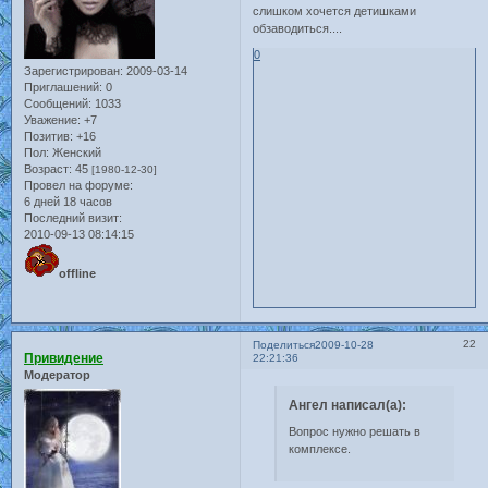
слишком хочется детишками
обзаводиться....
0
Зарегистрирован
: 2009-03-14
Приглашений:
0
Сообщений:
1033
Уважение:
+7
Позитив:
+16
Пол:
Женский
Возраст:
45
[1980-12-30]
Провел на форуме:
6 дней 18 часов
Последний визит:
2010-09-13 08:14:15
offline
22
Поделиться
2009-10-28
Привидение
22:21:36
Модератор
Ангел написал(а):
Вопрос нужно решать в
комплексе.