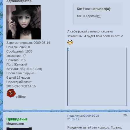
Администратор
Котёнок написал(а):
так и сделаю))))
А себе рожай столько, сколько
захочешь. И будет вам всем счастье
Зарегистрирован
: 2009-03-14
Приглашений:
0
0
Сообщений:
1033
Уважение:
+7
Позитив:
+16
Пол:
Женский
Возраст:
45
[1980-12-30]
Провел на форуме:
6 дней 18 часов
Последний визит:
2010-09-13 08:14:15
offline
20
Поделиться
2009-10-28
Привидение
21:55:19
Модератор
Рождение детей это хорошо. Только,