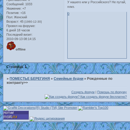
У нашего или у Российского? Не путай,
Сообщений:
1033
плиз.
Уважение:
+7
Позитив:
+16
0
Пол:
Женский
Возраст:
45
[1980-12-30]
Провел на форуме:
6 дней 18 часов
Последний визит:
2010-09-13 08:14:15
offline
Страница:
1
»
ПОМЕСТЬЕ БЕРЕГИНЯ
»
Семейные будни
»
Рожденные по
контракту>>
Создать форум
|
Помощь по форуму