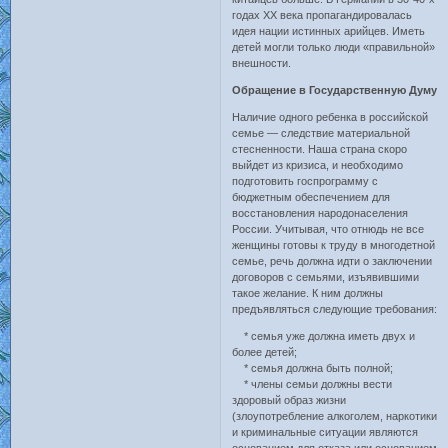
годах ХХ века пропагандировалась
идея нации истинных арийцев. Иметь
детей могли только люди «правильной»
внешности.
Обращение в Государственную Думу
Наличие одного ребенка в российской
семье — следствие материальной
стесненности. Наша страна скоро
выйдет из кризиса, и необходимо
подготовить госпрограмму с
бюджетным обеспечением для
восстановления народонаселения
России. Учитывая, что отнюдь не все
женщины готовы к труду в многодетной
семье, речь должна идти о заключении
договоров с семьями, изъявившими
такое желание. К ним должны
предъявляться следующие требования:
* семья уже должна иметь двух и
более детей;
* семья должна быть полной;
* члены семьи должны вести
здоровый образ жизни
(злоупотребление алкоголем, наркотики
и криминальные ситуации являются