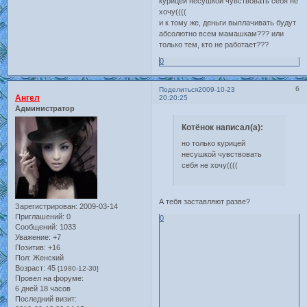
курицей несушкой чувствовать себя не
хочу((((
и к тому же, деньги выплачивать будут
абсолютно всем мамашкам??? или
только тем, кто не работает???
0
6
Поделиться
2009-10-23
Ангел
20:20:25
Администратор
Котёнок написал(а):
но только курицей
несушкой чувствовать
себя не хочу((((
А тебя заставляют разве?
Зарегистрирован
: 2009-03-14
Приглашений:
0
0
Сообщений:
1033
Уважение:
+7
Позитив:
+16
Пол:
Женский
Возраст:
45
[1980-12-30]
Провел на форуме:
6 дней 18 часов
Последний визит: