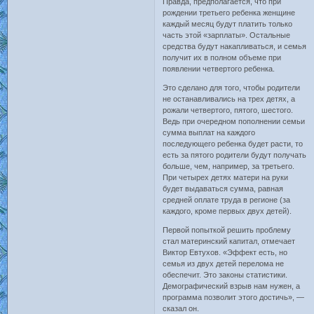
Правда, предполагается, что при
рождении третьего ребенка женщине
каждый месяц будут платить только
часть этой «зарплаты». Остальные
средства будут накапливаться, и семья
получит их в полном объеме при
появлении четвертого ребенка.
Это сделано для того, чтобы родители
не останавливались на трех детях, а
рожали четвертого, пятого, шестого.
Ведь при очередном пополнении семьи
сумма выплат на каждого
последующего ребенка будет расти, то
есть за пятого родители будут получать
больше, чем, например, за третьего.
При четырех детях матери на руки
будет выдаваться сумма, равная
средней оплате труда в регионе (за
каждого, кроме первых двух детей).
Первой попыткой решить проблему
стал материнский капитал, отмечает
Виктор Евтухов. «Эффект есть, но
семья из двух детей перелома не
обеспечит. Это законы статистики.
Демографический взрыв нам нужен, а
программа позволит этого достичь», —
сказал он.