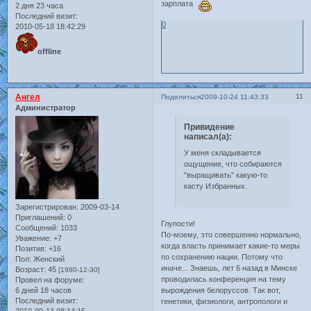
зарплата
2 дня 23 часа
Последний визит:
0
2010-05-18 18:42:29
offline
Ангел
11
Поделиться
2009-10-24 11:43:33
Администратор
Привидение
написал(а):
У меня складывается
ощущение, что собираются
"выращивать" какую-то
касту Избранных.
Зарегистрирован
: 2009-03-14
Приглашений:
0
Глупости!
Сообщений:
1033
По-моему, это совершенно нормально,
Уважение:
+7
когда власть принимает какие-то меры
Позитив:
+16
по сохранению нации. Потому что
Пол:
Женский
иначе... Знаешь, лет 6 назад в Минске
Возраст:
45
[1980-12-30]
проводилась конференция на тему
Провел на форуме:
вырождения белоруссов. Так вот,
6 дней 18 часов
Последний визит:
генетики, физиологи, антропологи и