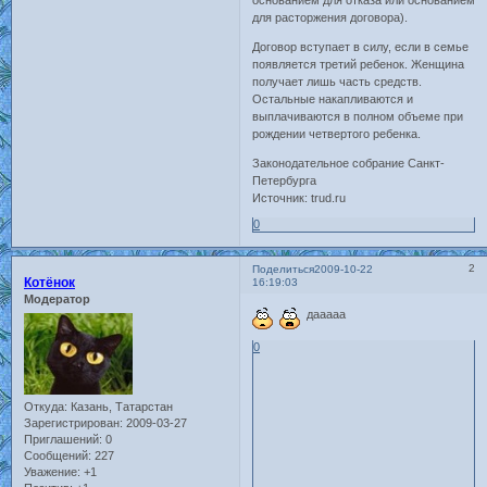
основанием для отказа или основанием
для расторжения договора).
Договор вступает в силу, если в семье
появляется третий ребенок. Женщина
получает лишь часть средств.
Остальные накапливаются и
выплачиваются в полном объеме при
рождении четвертого ребенка.
Законодательное собрание Санкт-
Петербурга
Источник: trud.ru
0
2
Поделиться
2009-10-22
Котёнок
16:19:03
Модератор
дааааа
0
Откуда:
Казань, Татарстан
Зарегистрирован
: 2009-03-27
Приглашений:
0
Сообщений:
227
Уважение:
+1