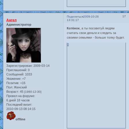
17
Поделиться
2009-10-26
Ангел
13:31:17
Администратор
Котёнок
, а ты посоветуй людям
считать свои деньги и следить за
своими семьями - больше толку будет.
0
Зарегистрирован
: 2009-03-14
Приглашений:
0
Сообщений:
1033
Уважение:
+7
Позитив:
+16
Пол:
Женский
Возраст:
45
[1980-12-30]
Провел на форуме:
6 дней 18 часов
Последний визит:
2010-09-13 08:14:15
offline