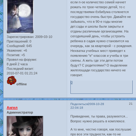
если n-ое количество семей начнет
рожать по трое-четверо детей, то с
последствиями бэбибума столкнется
государство очень быстро. Давайте не
забывать, что в 90-е годы многие
дет.сады и школы были закрыты и
отданы различным организациям. На
сегодняшний день, чтобы устроить
Зарегистрирован
: 2009-03-10
ребенка в садик нужно становится на
Приглашений:
0
Сообщений:
645
очередь, как за квартирой - с рождения.
Уважение:
+6
Нехватка учебных мест приведет к
Позитив:
+5
появлению "е" классов и учебы в три
Провел на форуме:
смены. А жить где эти дети потом
8 дней 2 часа
будут? С родителями? О выделении
Последний визит:
жилплощади государство ничего не
2010-07-01 01:21:24
говорит.
0
offline
21
Поделиться
2009-10-28
Ангел
22:04:18
Администратор
Привидение, ты права, разумеется...
Вопрос нужно решать в комплексе.
А то мне, честно говоря, как послушаю
про все эти трудности, как-то не