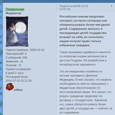
1
Поделиться
2009-10-22
Привидение
13:57:28
Модератор
Российским семьям предложат
контракт, согласно которому они
обязуются рожать более чем двоих
детей. Содержание третьего и
последующих детей государство
возьмет на себя, но пополнять
нацию получат право только
избранные граждане.
Зарегистрирован
: 2009-03-10
Такая программа одобрена в комитете
Приглашений:
0
по вопросам охраны материнства и
Сообщений:
645
детства Госдумы. Её разработали в
Уважение:
+6
петербургском парламенте.
Позитив:
+5
Провел на форуме:
Эта же инициатива изложена и в
8 дней 2 часа
письме президенту Дмитрию
Последний визит:
Медведеву. В нем сказано, что назрела
2010-07-01 01:21:24
необходимость ввести «программу с
бюджетным обеспечением» по
offline
восстановлению нации. Это значит, что
рожать гражданам предложат по
договору с государством. Заключив
его, семья обязуется рожать более
двух детей, а государство — платить за
их содержание.