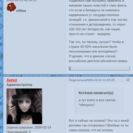
2010-09-13 08:14:15
социологи там пытались привлечь в
нимание наших властей к тому факту,
что если в Беларуси не изменить
offline
кардинально (с государственных
позиций, т.е. финансовой в том числе)
отношения к деторождению, то через
100-150 лет беларусов, как нации
просто не станет - вымрем.
Так что, по-твоему, лучше? Чтобы в
стране 40-50% населения были
пенсионерами или молодёжью?
Я думаю, что в данном случае,
российские деятели абсолютно правы.
0
Ангел
12
Поделиться
2009-10-24 11:45:25
Администратор
Котёнок написал(а):
а тут взять и все святое
"обосрать".
Вот я сейчас не поняла? Это ты о моей
реплике так отозвалась? Вообще-то ты
Зарегистрирован
: 2009-03-14
сама сказала, что не хочешь
Приглашений:
0