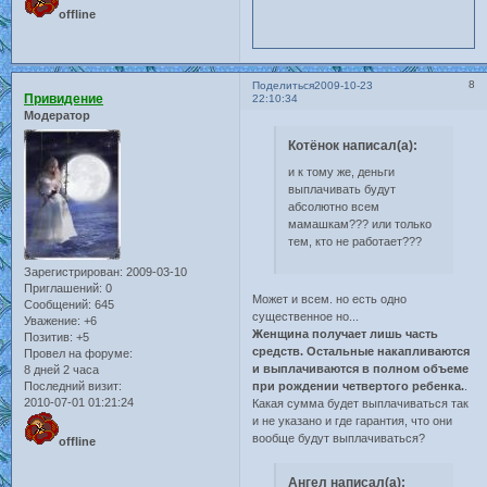
offline
8
Поделиться
2009-10-23
Привидение
22:10:34
Модератор
Котёнок написал(а):
и к тому же, деньги
выплачивать будут
абсолютно всем
мамашкам??? или только
тем, кто не работает???
Зарегистрирован
: 2009-03-10
Приглашений:
0
Может и всем. но есть одно
Сообщений:
645
существенное но...
Уважение:
+6
Женщина получает лишь часть
Позитив:
+5
средств. Остальные накапливаются
Провел на форуме:
и выплачиваются в полном объеме
8 дней 2 часа
Последний визит:
при рождении четвертого ребенка.
.
2010-07-01 01:21:24
Какая сумма будет выплачиваться так
и не указано и где гарантия, что они
вообще будут выплачиваться?
offline
Ангел написал(а):