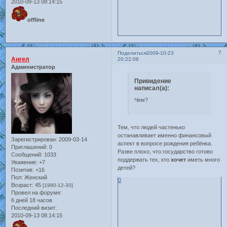
2010-09-13 08:14:15
offline
7
Поделиться
2009-10-23
Ангел
20:22:08
Администратор
Привидение
написал(а):
Чем?
Тем, что людей частенько
останавливает именно финансовый
Зарегистрирован
: 2009-03-14
аспект в вопросе рождения ребёнка.
Приглашений:
0
Разве плохо, что государство готово
Сообщений:
1033
поддержать тех, кто
хочет
иметь много
Уважение:
+7
детей?
Позитив:
+16
Пол:
Женский
0
Возраст:
45
[1980-12-30]
Провел на форуме:
6 дней 18 часов
Последний визит:
2010-09-13 08:14:15