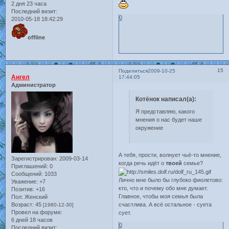
2 дня 23 часа
Последний визит:
0
2010-05-18 18:42:29
offline
15
Поделиться
2009-10-25
Ангел
17:44:05
Администратор
Котёнок написал(а):
Я представляю, какого
мнения о нас будет наше
окружение
А тебя, прости, волнует чьё-то мнение,
Зарегистрирован
: 2009-03-14
когда речь идёт о
твоей
семье?
Приглашений:
0
Сообщений:
1033
Лично мне было бы глубоко фиолетово:
Уважение:
+7
кто, что и почему обо мне думает.
Позитив:
+16
Главное, чтобы моя семья была
Пол:
Женский
Возраст:
45
счастлива. А всё остальное - суета
[1980-12-30]
Провел на форуме:
сует.
6 дней 18 часов
0
Последний визит: