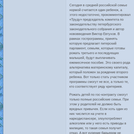
Сегодня в средней российской семье
нормой считается один ребенок, а
этого недостаточно, прокомментировал
«Труду» председатель комитета по
законодательству петербургского
законодательного собрания и автор
нововведения Виктор Евтухов. В
рамках госпрограммы, принять
которую предлагает питерский
парламент, семьям, которые готовы
рожать третьего и последующих
малышей, будут выплачивать
ежемесячное пособие. Это своего рода
альтернатива материнскому капиталу,
который положен за рождение второго
ребенка. Вот только стать участником
программы смогут не все, а только те,
кто соответствует ряду критериев.
Рожать детей по гос-контракту смогут
только полные российские семьи. При
этом у родителей не должно быть
вредных привычек. Если хоть один из
них числится на учете в
наркодиспансере, злоупотребляет
алкоголем или у него есть приводы в
милицию, то такая семья получит
отказ. А вот курение барьером не