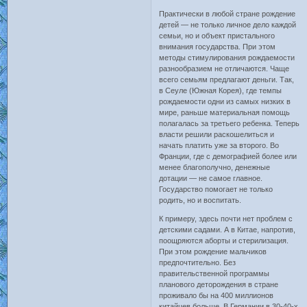
Практически в любой стране рождение
детей — не только личное дело каждой
семьи, но и объект пристального
внимания государства. При этом
методы стимулирования рождаемости
разнообразием не отличаются. Чаще
всего семьям предлагают деньги. Так,
в Сеуле (Южная Корея), где темпы
рождаемости одни из самых низких в
мире, раньше материальная помощь
полагалась за третьего ребенка. Теперь
власти решили раскошелиться и
начать платить уже за второго. Во
Франции, где с демографией более или
менее благополучно, денежные
дотации — не самое главное.
Государство помогает не только
родить, но и воспитать.
К примеру, здесь почти нет проблем с
детскими садами. А в Китае, напротив,
поощряются аборты и стерилизация.
При этом рождение мальчиков
предпочтительно. Без
правительственной программы
планового деторождения в стране
проживало бы на 400 миллионов
китайцев больше. В Германии в 30-40-х