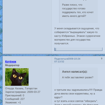
Разве плохо, что
государство готово
поддержать тех, кто хочет
иметь много детей?
У меня складывается ощущение, что
собираются "выращивать" какую-то
касту Избранных. Этакое суррогатное
материнство для государства
получается.
0
9
Поделиться
2009-10-24
Котёнок
07:13:52
Модератор
Ангел написал(а):
А тебя заставляют разве?
Откуда:
Казань, Татарстан
о третьем мы задумывались!!!!! Правда
Зарегистрирован
: 2009-03-27
доча ввела свои коррективы, ну а
Приглашений:
0
вдруг?
Сообщений:
227
а тут взять и все святое "обосрать".
Уважение:
+1
Хотя с другой стороны. На фига мне