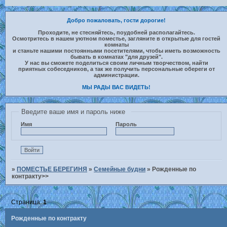
Добро пожаловать, гости дорогие!
Проходите, не стесняйтесь, поудобней располагайтесь.
Осмотритесь в нашем уютном поместье, загляните в открытые для гостей
комнаты
и станьте нашими постоянными посетителями, чтобы иметь возможность
бывать в комнатах "для друзей".
У нас вы сможете поделиться своим личным творчеством, найти
приятных собеседников, а так же получить персональные обереги от
администрации.
МЫ РАДЫ ВАС ВИДЕТЬ!
Введите ваше имя и пароль ниже
Имя
Пароль
»
ПОМЕСТЬЕ БЕРЕГИНЯ
»
Семейные будни
»
Рожденные по
контракту>>
Страница:
1
Рожденные по контракту