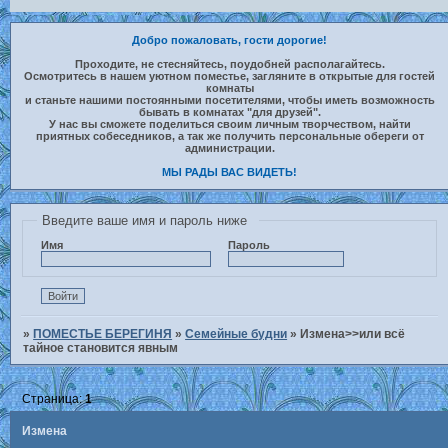
Добро пожаловать, гости дорогие!
Проходите, не стесняйтесь, поудобней располагайтесь.
Осмотритесь в нашем уютном поместье, загляните в открытые для гостей
комнаты
и станьте нашими постоянными посетителями, чтобы иметь возможность
бывать в комнатах "для друзей".
У нас вы сможете поделиться своим личным творчеством, найти
приятных собеседников, а так же получить персональные обереги от
администрации.
МЫ РАДЫ ВАС ВИДЕТЬ!
Введите ваше имя и пароль ниже
Имя
Пароль
»
ПОМЕСТЬЕ БЕРЕГИНЯ
»
Семейные будни
»
Измена>>или всё
тайное становится явным
Страница:
1
Измена