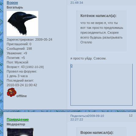
Ворон
21:48:34
Богатырь
Котёнок написал(а):
что то не верю я, что ты
вот так просто предложишь
присоединиться. Скорее
всего будешь разыгрывать
Зарегистрирован
: 2009-05-24
Отелло
Приглашений:
0
Сообщений:
198
Уважение:
+9
Позитив:
+5
я просто уйду. Совсем.
Пол:
Мужской
0
Возраст:
43
[1982-10-28]
Провел на форуме:
1 день 3 часа
Последний визит:
2010-03-24 11:00:42
offline
12
Поделиться
2009-09-10
Привидение
22:27:22
Модератор
Ворон написал(а):