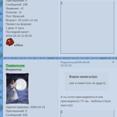
Приглашений:
0
0
Сообщений:
198
Уважение:
+9
Позитив:
+5
Пол:
Мужской
Возраст:
43
[1982-10-28]
Провел на форуме:
1 день 3 часа
Последний визит:
2010-03-24 11:00:42
offline
6
Поделиться
2009-09-08
Привидение
23:02:32
Модератор
Ворон написал(а):
уже и помечтать не дадут))
А ты хотел присоединиться или
присоединить? Я так.. любопытствую
просто)))
Зарегистрирован
: 2009-03-10
Приглашений:
0
0
Сообщений:
645