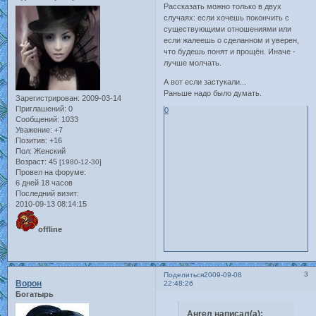
Рассказать можно только в двух
случаях: если хочешь покончить с
существующими отношениями или
если жалеешь о сделанном и уверен,
что будешь понят и прощён. Иначе -
лучше молчать.
А вот если застукали...
Раньше надо было думать.
Зарегистрирован
: 2009-03-14
Приглашений:
0
0
Сообщений:
1033
Уважение:
+7
Позитив:
+16
Пол:
Женский
Возраст:
45
[1980-12-30]
Провел на форуме:
6 дней 18 часов
Последний визит:
2010-09-13 08:14:15
offline
3
Поделиться
2009-09-08
Ворон
22:48:26
Богатырь
Ангел написал(а):