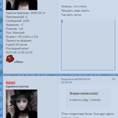
Знаешь, это плохо.
Прощать надо уметь.
Зарегистрирован
: 2009-03-14
Так жить легче.
Приглашений:
0
Сообщений:
1033
0
Уважение:
+7
Позитив:
+16
Пол:
Женский
Возраст:
45
[1980-12-30]
Провел на форуме:
6 дней 18 часов
Последний визит:
2010-09-13 08:14:15
offline
14
Поделиться
2009-09-10
Ангел
22:43:34
Администратор
Ворон написал(а):
я просто уйду. Совсем.
"Они студентами были. Они друг друга