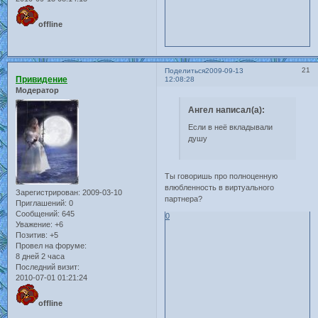
offline
21
Поделиться
2009-09-13
Привидение
12:08:28
Модератор
Ангел написал(а):
Если в неё вкладывали
душу
Ты говоришь про полноценную
влюбленность в виртуального
Зарегистрирован
: 2009-03-10
партнера?
Приглашений:
0
Сообщений:
645
0
Уважение:
+6
Позитив:
+5
Провел на форуме:
8 дней 2 часа
Последний визит:
2010-07-01 01:21:24
offline