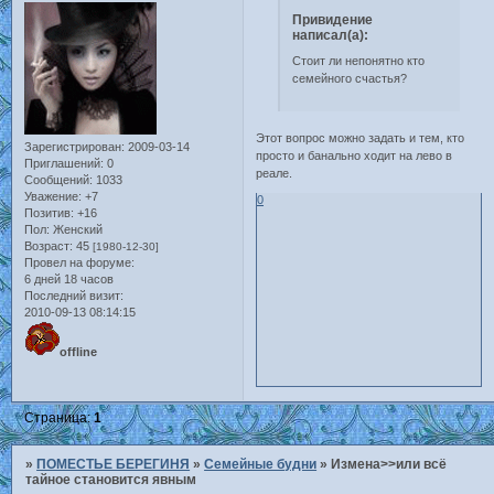
Привидение
написал(а):
Стоит ли непонятно кто
семейного счастья?
Этот вопрос можно задать и тем, кто
Зарегистрирован
: 2009-03-14
просто и банально ходит на лево в
Приглашений:
0
реале.
Сообщений:
1033
Уважение:
+7
0
Позитив:
+16
Пол:
Женский
Возраст:
45
[1980-12-30]
Провел на форуме:
6 дней 18 часов
Последний визит:
2010-09-13 08:14:15
offline
Страница:
1
»
ПОМЕСТЬЕ БЕРЕГИНЯ
»
Семейные будни
»
Измена>>или всё
тайное становится явным