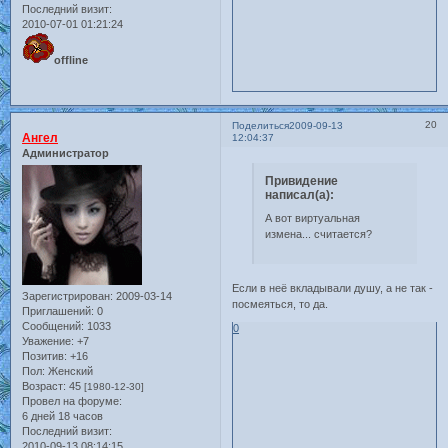
Последний визит:
2010-07-01 01:21:24
offline
20
Поделиться
2009-09-13
Ангел
12:04:37
Администратор
Привидение
написал(а):
А вот виртуальная
измена... считается?
Если в неё вкладывали душу, а не так -
Зарегистрирован
: 2009-03-14
посмеяться, то да.
Приглашений:
0
Сообщений:
1033
0
Уважение:
+7
Позитив:
+16
Пол:
Женский
Возраст:
45
[1980-12-30]
Провел на форуме:
6 дней 18 часов
Последний визит:
2010-09-13 08:14:15