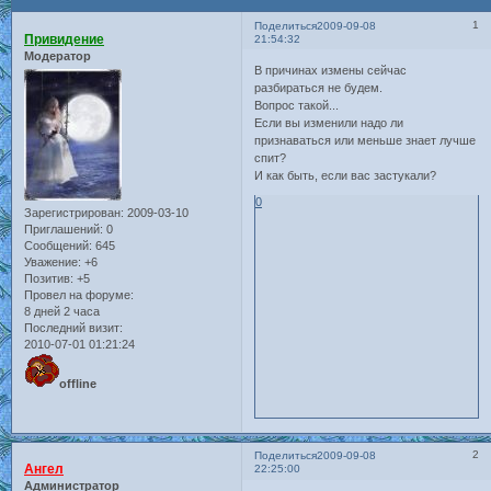
1
Поделиться
2009-09-08
Привидение
21:54:32
Модератор
В причинах измены сейчас
разбираться не будем.
Вопрос такой...
Если вы изменили надо ли
признаваться или меньше знает лучше
спит?
И как быть, если вас застукали?
0
Зарегистрирован
: 2009-03-10
Приглашений:
0
Сообщений:
645
Уважение:
+6
Позитив:
+5
Провел на форуме:
8 дней 2 часа
Последний визит:
2010-07-01 01:21:24
offline
2
Поделиться
2009-09-08
Ангел
22:25:00
Администратор