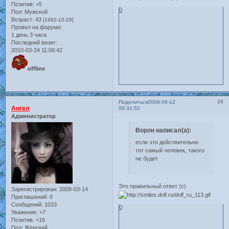
Позитив:
+5
0
Пол:
Мужской
Возраст:
43
[1982-10-28]
Провел на форуме:
1 день 3 часа
Последний визит:
2010-03-24 11:00:42
offline
16
Поделиться
2009-09-12
Ангел
09:31:52
Администратор
Ворон написал(а):
если это действительно
тот самый человек, такого
не будет
Это правильный ответ (с)
Зарегистрирован
: 2009-03-14
Приглашений:
0
Сообщений:
1033
0
Уважение:
+7
Позитив:
+16
Пол:
Женский