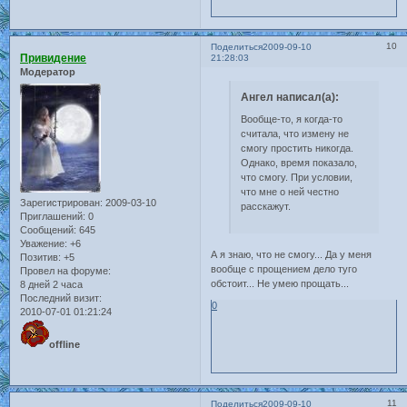
10
Поделиться
2009-09-10
Привидение
21:28:03
Модератор
Ангел написал(а):
Вообще-то, я когда-то
считала, что измену не
смогу простить никогда.
Однако, время показало,
что смогу. При условии,
что мне о ней честно
Зарегистрирован
: 2009-03-10
расскажут.
Приглашений:
0
Сообщений:
645
Уважение:
+6
А я знаю, что не смогу... Да у меня
Позитив:
+5
вообще с прощением дело туго
Провел на форуме:
обстоит... Не умею прощать...
8 дней 2 часа
Последний визит:
0
2010-07-01 01:21:24
offline
11
Поделиться
2009-09-10