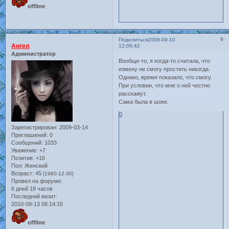
offline
9
Поделиться
2009-09-10
Ангел
12:06:42
Администратор
Вообще-то, я когда-то считала, что
измену не смогу простить никогда.
Однако, время показало, что смогу.
При условии, что мне о ней честно
расскажут.
Сама была в шоке.
0
Зарегистрирован
: 2009-03-14
Приглашений:
0
Сообщений:
1033
Уважение:
+7
Позитив:
+16
Пол:
Женский
Возраст:
45
[1980-12-30]
Провел на форуме:
6 дней 18 часов
Последний визит:
2010-09-13 08:14:15
offline