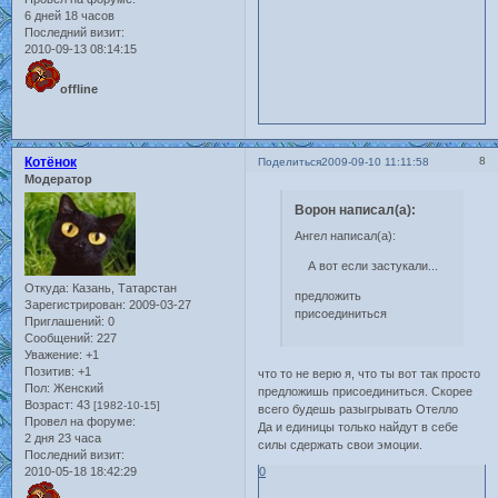
6 дней 18 часов
Последний визит:
2010-09-13 08:14:15
offline
Котёнок
8
Поделиться
2009-09-10 11:11:58
Модератор
Ворон написал(а):
Ангел написал(а):
А вот если застукали...
Откуда:
Казань, Татарстан
предложить
Зарегистрирован
: 2009-03-27
присоединиться
Приглашений:
0
Сообщений:
227
Уважение:
+1
Позитив:
+1
что то не верю я, что ты вот так просто
Пол:
Женский
предложишь присоединиться. Скорее
Возраст:
43
[1982-10-15]
всего будешь разыгрывать Отелло
Провел на форуме:
Да и единицы только найдут в себе
2 дня 23 часа
силы сдержать свои эмоции.
Последний визит:
0
2010-05-18 18:42:29