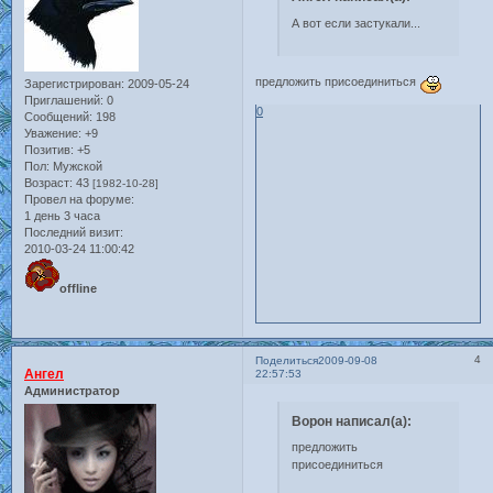
А вот если застукали...
предложить присоединиться
Зарегистрирован
: 2009-05-24
Приглашений:
0
0
Сообщений:
198
Уважение:
+9
Позитив:
+5
Пол:
Мужской
Возраст:
43
[1982-10-28]
Провел на форуме:
1 день 3 часа
Последний визит:
2010-03-24 11:00:42
offline
4
Поделиться
2009-09-08
Ангел
22:57:53
Администратор
Ворон написал(а):
предложить
присоединиться