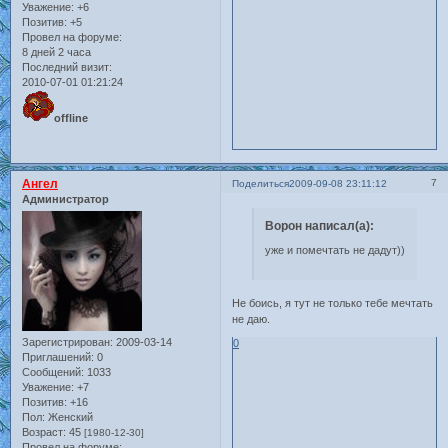
Уважение:
+6
Позитив:
+5
Провел на форуме:
8 дней 2 часа
Последний визит:
2010-07-01 01:21:24
offline
Ангел
7
Поделиться
2009-09-08 23:11:12
Администратор
Ворон написал(а):
уже и помечтать не дадут))
Не боись, я тут не только тебе мечтать
не даю.
Зарегистрирован
: 2009-03-14
0
Приглашений:
0
Сообщений:
1033
Уважение:
+7
Позитив:
+16
Пол:
Женский
Возраст:
45
[1980-12-30]
Провел на форуме: