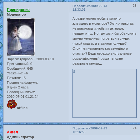
23
Поделиться
2009-09-13
Привидение
12:33:01
Модератор
А разве можно любить кого-то,
живущего в мониторе? Хотя я никогда
не понимала и любви к актерам,
певцам и т.д. Но там хотя бы объяснить
можно желанием погреться в лучах
чужой славы, а в данном случае?
Стоит ли непонятно кто семейного
счастья? Ведь нередко виртуальные
романы(измены) рушат вполне
Зарегистрирован
: 2009-03-10
реальные семьи...
Приглашений:
0
Сообщений:
645
0
Уважение:
+6
Позитив:
+5
Провел на форуме:
8 дней 2 часа
Последний визит:
2010-07-01 01:21:24
offline
24
Поделиться
2009-09-13
Ангел
13:16:58
Администратор