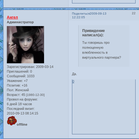
22
Поделиться
2009-09-13
Ангел
12:22:05
Администратор
Привидение
написал(а):
Ты говоришь про
полноценную
влюбленность в
виртуального партнера?
Зарегистрирован
: 2009-03-14
Приглашений:
0
Да.
Сообщений:
1033
Уважение:
+7
0
Позитив:
+16
Пол:
Женский
Возраст:
45
[1980-12-30]
Провел на форуме:
6 дней 18 часов
Последний визит:
2010-09-13 08:14:15
offline