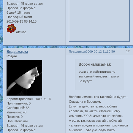
Возраст:
45
[1980-12-30]
Провел на форуме:
6 дней 18 часов
Последний визит:
2010-09-13 08:14:15
offline
Вядзьмарка
17
Поделиться
2009-09-12 11:10:56
Родич
Ворон написал(а):
если это действительно
тот самый человек, такого
не будет
Вообще измены как таковой не будет...
Зарегистрирован
: 2009-06-25
Согласна с Вороном.
Приглашений:
0
Если ты действительно любишь
Сообщений:
58
человека, то как ты сможешь ему
Уважение:
+3
изменить??? Значит это не любовь.
Позитив:
0
А если, так называемый, любимый
Пол:
Женский
человек придет и покаянно признается
Возраст:
46
[1980-07-14]
Провел на форуме:
в измене... это уже садо-махо