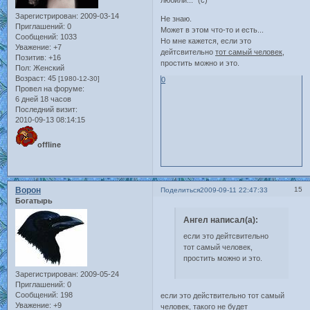
любили..." (с)
Зарегистрирован
: 2009-03-14
Не знаю.
Приглашений:
0
Может в этом что-то и есть...
Сообщений:
1033
Но мне кажется, если это
Уважение:
+7
дейтсвительно
тот самый человек
,
Позитив:
+16
простить можно и это.
Пол:
Женский
Возраст:
45
[1980-12-30]
0
Провел на форуме:
6 дней 18 часов
Последний визит:
2010-09-13 08:14:15
offline
Ворон
15
Поделиться
2009-09-11 22:47:33
Богатырь
Ангел написал(а):
если это дейтсвительно
тот самый человек,
простить можно и это.
Зарегистрирован
: 2009-05-24
Приглашений:
0
Сообщений:
198
если это действительно тот самый
Уважение:
+9
человек, такого не будет