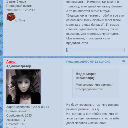
1 день 3 часа
попахивает... Изменил, так молчи в
Последний визит:
тряпочку, а не делай человеку больно...
2010-02-19 12:52:47
А то начинается битие в грудь -
"Видишь как я честен с тобой и все это
от большой моей любви к тебе! Люби
offline
меня за это еще больше!". И, самое
главное, удивляются, почему ты не
пылаешь уже прежними чувствами...
Мое мнение, что измена - это
предательство...
0
Ангел
18
Поделиться
2009-09-12 11:40:42
Администратор
Вядзьмарка
написал(а):
Мое мнение, что измена -
это предательство...
Не буду говорить о том, что измены
Зарегистрирован
: 2009-03-14
бывают разные... и т.д.
Приглашений:
0
Но, согласна с стобой в том, что об
Сообщений:
1033
этом лучше помалкивать, если тебе
Уважение:
+7
дорог человек и отношения.
Позитив:
+16