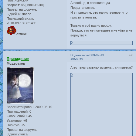
Пол:
Женский
А вообще, в принципе, да.
Возраст:
45
[1980-12-30]
Предательство.
Провел на форуме:
И в принципе, это единственное, что
6 дней 18 часов
простить нельзя.
Последний визит:
2010-09-13 08:14:15
Только я всё равно прощу.
Правда, это не помешает мне уйти и не
offline
вернуться.
0
19
Поделиться
2009-09-13
Привидение
10:23:59
Модератор
А вот виртуальная измена... считается?
0
Зарегистрирован
: 2009-03-10
Приглашений:
0
Сообщений:
645
Уважение:
+6
Позитив:
+5
Провел на форуме:
8 дней 2 часа