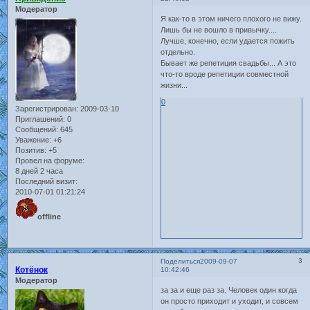
Модератор
Я как-то в этом ничего плохого не вижу.
Лишь бы не вошло в привычку....
Лучше, конечно, если удается пожить
отдельно.
Бывает же репетиция свадьбы... А это
что-то вроде репетиции совместной
жизни...
0
Зарегистрирован
: 2009-03-10
Приглашений:
0
Сообщений:
645
Уважение:
+6
Позитив:
+5
Провел на форуме:
8 дней 2 часа
Последний визит:
2010-07-01 01:21:24
offline
3
Поделиться
2009-09-07
Котёнок
10:42:46
Модератор
за за и еще раз за. Человек один когда
он просто приходит и уходит, и совсем