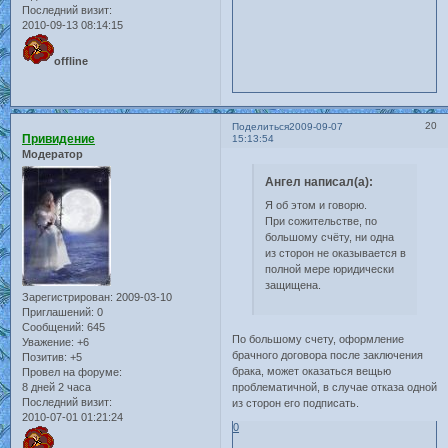
Последний визит:
2010-09-13 08:14:15
offline
20
Поделиться
2009-09-07
Привидение
15:13:54
Модератор
Ангел написал(а):
Я об этом и говорю.
При сожительстве, по
большому счёту, ни одна
из сторон не оказывается в
полной мере юридически
защищена.
Зарегистрирован
: 2009-03-10
Приглашений:
0
Сообщений:
645
По большому счету, оформление
Уважение:
+6
брачного договора после заключения
Позитив:
+5
брака, может оказаться вещью
Провел на форуме:
проблематичной, в случае отказа одной
8 дней 2 часа
Последний визит:
из сторон его подписать.
2010-07-01 01:21:24
0