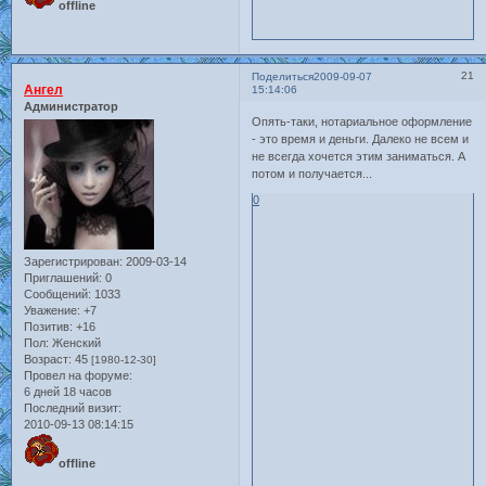
offline
21
Поделиться
2009-09-07
Ангел
15:14:06
Администратор
Опять-таки, нотариальное оформление
- это время и деньги. Далеко не всем и
не всегда хочется этим заниматься. А
потом и получается...
0
Зарегистрирован
: 2009-03-14
Приглашений:
0
Сообщений:
1033
Уважение:
+7
Позитив:
+16
Пол:
Женский
Возраст:
45
[1980-12-30]
Провел на форуме:
6 дней 18 часов
Последний визит:
2010-09-13 08:14:15
offline