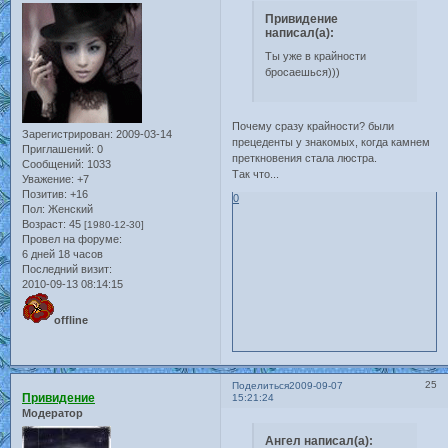
Привидение
написал(а):
Ты уже в крайности
бросаешься)))
Почему сразу крайности? были
Зарегистрирован
: 2009-03-14
прецеденты у знакомых, когда камнем
Приглашений:
0
преткновения стала люстра.
Сообщений:
1033
Так что...
Уважение:
+7
Позитив:
+16
0
Пол:
Женский
Возраст:
45
[1980-12-30]
Провел на форуме:
6 дней 18 часов
Последний визит:
2010-09-13 08:14:15
offline
25
Поделиться
2009-09-07
Привидение
15:21:24
Модератор
Ангел написал(а):