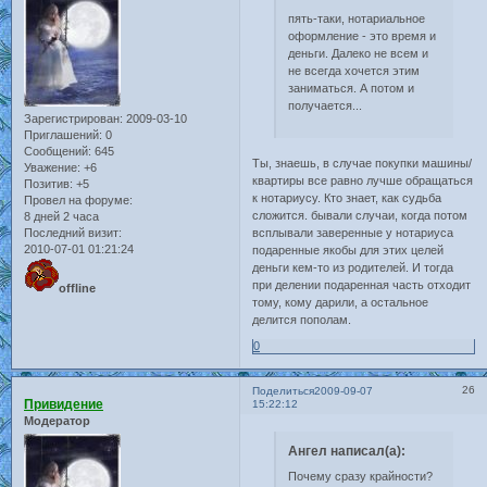
пять-таки, нотариальное
оформление - это время и
деньги. Далеко не всем и
не всегда хочется этим
заниматься. А потом и
получается...
Зарегистрирован
: 2009-03-10
Приглашений:
0
Сообщений:
645
Ты, знаешь, в случае покупки машины/
Уважение:
+6
квартиры все равно лучше обращаться
Позитив:
+5
к нотариусу. Кто знает, как судьба
Провел на форуме:
сложится. бывали случаи, когда потом
8 дней 2 часа
Последний визит:
всплывали заверенные у нотариуса
2010-07-01 01:21:24
подаренные якобы для этих целей
деньги кем-то из родителей. И тогда
при делении подаренная часть отходит
offline
тому, кому дарили, а остальное
делится пополам.
0
26
Поделиться
2009-09-07
Привидение
15:22:12
Модератор
Ангел написал(а):
Почему сразу крайности?