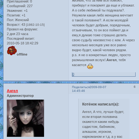
жизнью, что за ним все помоют,
Приглашений:
0
приберут и покормят да еще и ублажат.
Сообщений:
227
А о себе любимой ты подумала?.
Уважение:
+1
Позитив:
+1
Неужели какая либо женщина мечтает
Пол:
Женский
о такой половине?. А если молодой
Возраст:
43
[1982-10-15]
человек будет добрым, порядочным,
Провел на форуме:
отзывчивым, то он все поймет да и
2 дня 23 часа
ему,я думаю тоже страшно делить
Последний визит:
свою судьбу неизвестно с кем. А через
2010-05-18 18:42:29
несколько месяцев уже все равно
видно будет, какой человек рядом.
offline
p.s. я не о конкретных людях, просто
размышления вслух!.
Ангел
, тебя
касается
0
6
Поделиться
2009-09-07
Ангел
14:45:46
Администратор
Котёнок написал(а):
Ангел, А что, лучше будет,
если вторая половина
окажется каким нибудь
садистом, бабником,
алкашом, игроком,
наркоманом и т.д. а у вас