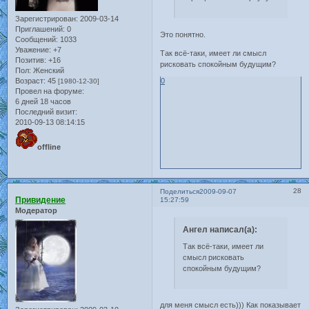
Зарегистрирован
: 2009-03-14
Приглашений:
0
Это понятно.
Сообщений:
1033
Уважение:
+7
Так всё-таки, имеет ли смысл
Позитив:
+16
рисковать спокойным будущим?
Пол:
Женский
Возраст:
45
0
[1980-12-30]
Провел на форуме:
6 дней 18 часов
Последний визит:
2010-09-13 08:14:15
offline
28
Поделиться
2009-09-07
Привидение
15:27:59
Модератор
Ангел написал(а):
Так всё-таки, имеет ли
смысл рисковать
спокойным будущим?
для меня смысл есть))) Как показывает