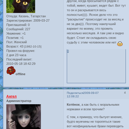
другой, когда просыпается рядом с
тобой, живет, кушает, ведет быт. Вот тут
то он и раскрывается весь
полностью)))). Ясное дело что это
Откуда:
Казань, Татарстан
"раскрытие" происходит не за месяц и
Зарегистрирован
: 2009-03-27
не за два))). Поэтому наилучший
Приглашений:
0
вариант по моему, это прожить
Сообщений:
227
несколько месяцев. А там уже и видно
Уважение:
+1
Позитив:
+1
будет. Стоит ли складывать свою
Пол:
Женский
судьбу с этим человеком или нет
Возраст:
43
[1982-10-15]
Провел на форуме:
0
2 дня 23 часа
Последний визит:
2010-05-18 18:42:29
offline
4
Поделиться
2009-09-07
Ангел
12:08:22
Администратор
Котёнок
, а как быть с моральными
нормами и всем прочим?
С тем, к примеру, что бытует мнение,
будто мужчины не торопяться такие
вот неофициальные браки переводить