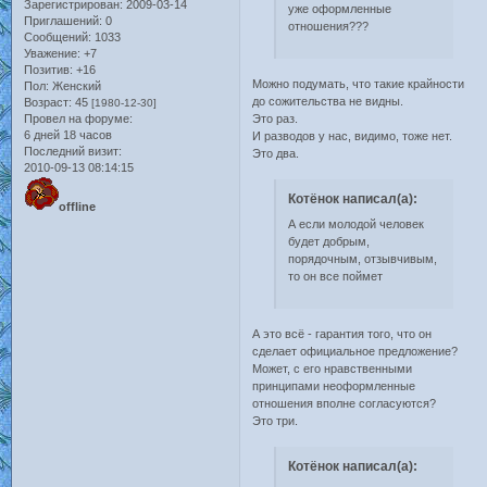
Зарегистрирован
: 2009-03-14
уже оформленные
Приглашений:
0
отношения???
Сообщений:
1033
Уважение:
+7
Позитив:
+16
Можно подумать, что такие крайности
Пол:
Женский
до сожительства не видны.
Возраст:
45
[1980-12-30]
Провел на форуме:
Это раз.
6 дней 18 часов
И разводов у нас, видимо, тоже нет.
Последний визит:
Это два.
2010-09-13 08:14:15
Котёнок написал(а):
offline
А если молодой человек
будет добрым,
порядочным, отзывчивым,
то он все поймет
А это всё - гарантия того, что он
сделает официальное предложение?
Может, с его нравственными
принципами неоформленные
отношения вполне согласуются?
Это три.
Котёнок написал(а):