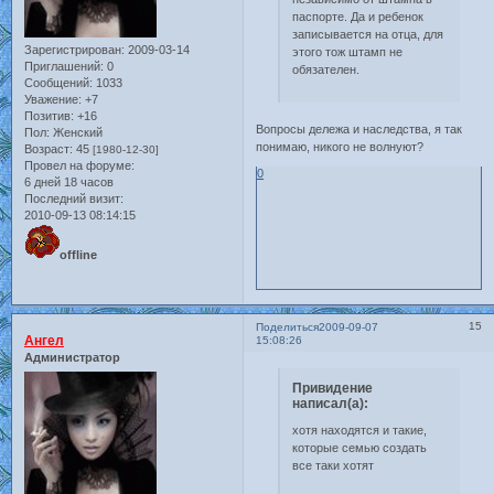
паспорте. Да и ребенок
записывается на отца, для
Зарегистрирован
: 2009-03-14
этого тож штамп не
Приглашений:
0
обязателен.
Сообщений:
1033
Уважение:
+7
Позитив:
+16
Вопросы дележа и наследства, я так
Пол:
Женский
понимаю, никого не волнуют?
Возраст:
45
[1980-12-30]
Провел на форуме:
0
6 дней 18 часов
Последний визит:
2010-09-13 08:14:15
offline
15
Поделиться
2009-09-07
Ангел
15:08:26
Администратор
Привидение
написал(а):
хотя находятся и такие,
которые семью создать
все таки хотят