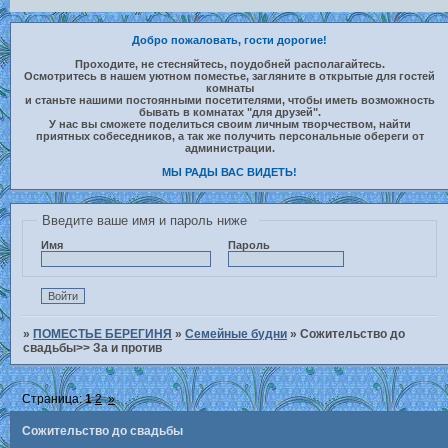
Добро пожаловать, гости дорогие!
Проходите, не стесняйтесь, поудобней располагайтесь.
Осмотритесь в нашем уютном поместье, загляните в открытые для гостей
комнаты
и станьте нашими постоянными посетителями, чтобы иметь возможность
бывать в комнатах "для друзей".
У нас вы сможете поделиться своим личным творчеством, найти
приятных собеседников, а так же получить персональные обереги от
администрации.
МЫ РАДЫ ВАС ВИДЕТЬ!
Введите ваше имя и пароль ниже
Имя
Пароль
»
ПОМЕСТЬЕ БЕРЕГИНЯ
»
Семейные будни
»
Сожительство до
свадьбы>> За и против
Страница:
1
2
»
Сожительство до свадьбы