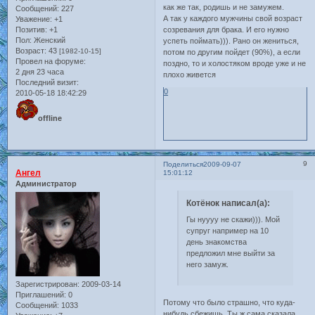
как же так, родишь и не замужем.
Сообщений:
227
А так у каждого мужчины свой возраст
Уважение:
+1
Позитив:
+1
созревания для брака. И его нужно
Пол:
Женский
успеть поймать))). Рано он жениться,
Возраст:
43
[1982-10-15]
потом по другим пойдет (90%), а если
Провел на форуме:
поздно, то и холостяком вроде уже и не
2 дня 23 часа
плохо живется
Последний визит:
0
2010-05-18 18:42:29
offline
9
Поделиться
2009-09-07
Ангел
15:01:12
Администратор
Котёнок написал(а):
Гы нуууу не скажи))). Мой
супруг например на 10
день знакомства
предложил мне выйти за
него замуж.
Зарегистрирован
: 2009-03-14
Приглашений:
0
Потому что было страшно, что куда-
Сообщений:
1033
нибудь сбежишь. Ты ж сама сказала,