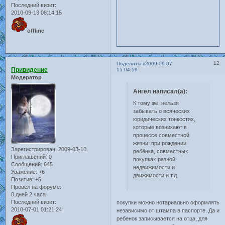
Последний визит:
2010-09-13 08:14:15
offline
12
Поделиться
2009-09-07
Привидение
15:04:59
Модератор
Ангел написал(а):
К тому же, нельзя
забывать о всяческих
юридических тонкостях,
которые возникают в
процессе совместной
жизни: при рождении
Зарегистрирован
: 2009-03-10
ребёнка, совместных
Приглашений:
0
покупках разной
Сообщений:
645
недвижимости и
Уважение:
+6
движимости и т.д.
Позитив:
+5
Провел на форуме:
8 дней 2 часа
Последний визит:
покупки можно нотариально оформлять
2010-07-01 01:21:24
независимо от штампа в паспорте. Да и
ребенок записывается на отца, для