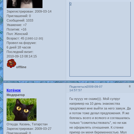
0
Зарегистрирован
: 2009-03-14
Приглашений:
0
Сообщений:
1033
Уважение:
+7
Позитив:
+16
Пол:
Женский
Возраст:
45
[1980-12-30]
Провел на форуме:
6 дней 18 часов
Последний визит:
2010-09-13 08:14:15
offline
8
Поделиться
2009-09-07
Котёнок
14:57:57
Модератор
Гы нуууу не скажи))). Мой супруг
например на 10 день знакомства
предложил мне выйти за него замуж. Да
и потом тоже делал предложения. Я же
боялась всего и всякого и соглашалась
только "сожительствовать", но ни как
Откуда:
Казань, Татарстан
не оформлять отношения. К стенке
Зарегистрирован
: 2009-03-27
припер он меня беременностью. Мол
Приглашений:
0