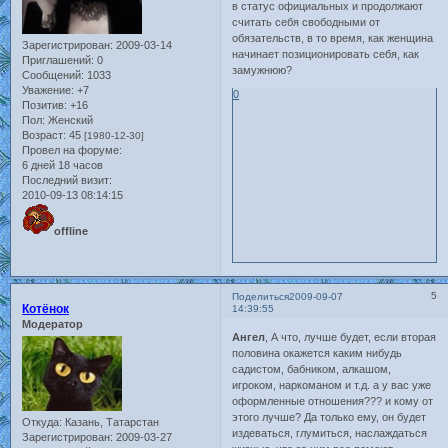
в статус официальных и продолжают
считать себя свободными от
обязательств, в то время, как женщина
Зарегистрирован
: 2009-03-14
начинает позиционировать себя, как
Приглашений:
0
замужнюю?
Сообщений:
1033
Уважение:
+7
0
Позитив:
+16
Пол:
Женский
Возраст:
45
[1980-12-30]
Провел на форуме:
6 дней 18 часов
Последний визит:
2010-09-13 08:14:15
offline
5
Поделиться
2009-09-07
Котёнок
14:39:55
Модератор
Ангел
, А что, лучше будет, если вторая
половина окажется каким нибудь
садистом, бабником, алкашом,
игроком, наркоманом и т.д. а у вас уже
оформленные отношения??? и кому от
этого лучше? Да только ему, он будет
Откуда:
Казань, Татарстан
издеваться, глумиться, наслаждаться
Зарегистрирован
: 2009-03-27