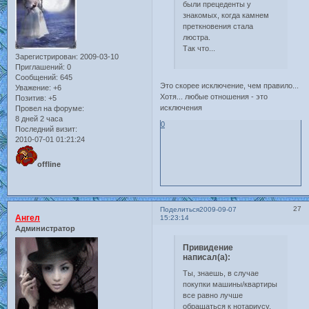
были прецеденты у
знакомых, когда камнем
преткновения стала
люстра.
Так что...
Зарегистрирован
: 2009-03-10
Приглашений:
0
Сообщений:
645
Это скорее исключение, чем правило...
Уважение:
+6
Хотя... любые отношения - это
Позитив:
+5
исключения
Провел на форуме:
8 дней 2 часа
0
Последний визит:
2010-07-01 01:21:24
offline
27
Поделиться
2009-09-07
Ангел
15:23:14
Администратор
Привидение
написал(а):
Ты, знаешь, в случае
покупки машины/квартиры
все равно лучше
обращаться к нотариусу.