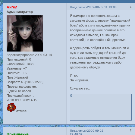
Ангел
1
Поделиться
2009-09-02 11:13:08
Администратор
Я намеренно не использовала в
заголовке формулировку "гражданский
брак" ибо в силу определённых причин
воспринимаю данное понятие в его
исходном смысле, т.е. как брак
светский, не освящённый церковью.
А здесь речь пойдёт о том можно ли и
нужно ли жить под одной крышей до
Зарегистрирован
: 2009-03-14
того, как взаимные отношения будут
Приглашений:
0
узаконены по гражданскому либо
Сообщений:
1033
церковному обряду.
Уважение:
+7
Позитив:
+16
Итак.
Пол:
Женский
За и против.
Возраст:
45
[1980-12-30]
Провел на форуме:
Слушаю вас.
6 дней 18 часов
Последний визит:
0
2010-09-13 08:14:15
offline
2
Поделиться
2009-09-02
Привидение
22:48:32