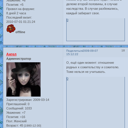
Уважение:
+6
дележе второй половины, в случае
Позитив:
+5
наследства. В случае разбежались,
Провел на форуме:
каждый забирает свое.
8 дней 2 часа
Последний визит:
0
2010-07-01 01:21:24
offline
18
Поделиться
2009-09-07
Ангел
15:12:22
Администратор
О, ещё один момент: отношение
родных к сожительству и сожителю.
Тоже нельзя не учитывать.
0
Зарегистрирован
: 2009-03-14
Приглашений:
0
Сообщений:
1033
Уважение:
+7
Позитив:
+16
Пол:
Женский
Возраст:
45
[1980-12-30]