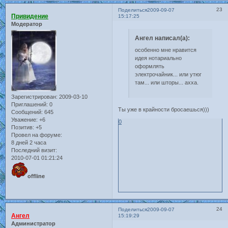
23
Поделиться
2009-09-07
Привидение
15:17:25
Модератор
Ангел написал(а):
особенно мне нравится
идея нотариально
оформлять
электрочайник... или утюг
там... или шторы... ахха.
Зарегистрирован
: 2009-03-10
Приглашений:
0
Ты уже в крайности бросаешься)))
Сообщений:
645
Уважение:
+6
0
Позитив:
+5
Провел на форуме:
8 дней 2 часа
Последний визит:
2010-07-01 01:21:24
offline
24
Поделиться
2009-09-07
Ангел
15:19:29
Администратор