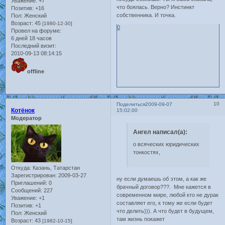
Уважение:
+7
что боялась. Верно? Инстинкт
Позитив:
+16
собственника. И точка.
Пол:
Женский
Возраст:
45
[1980-12-30]
0
Провел на форуме:
6 дней 18 часов
Последний визит:
2010-09-13 08:14:15
offline
10
Поделиться
2009-09-07
Котёнок
15:02:00
Модератор
Ангел написал(а):
о всяческих юридических
тонкостях,
Откуда:
Казань, Татарстан
Зарегистрирован
: 2009-03-27
ну если думаешь об этом, а как же
Приглашений:
0
брачный договор???. Мне кажется в
Сообщений:
227
современном мире, любой кто не дурак
Уважение:
+1
составляет его, к тому же если будет
Позитив:
+1
что делить))). А что будет в будущем,
Пол:
Женский
там жизнь покажет
Возраст:
43
[1982-10-15]