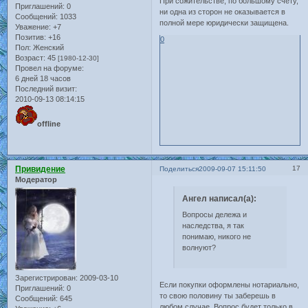
При сожительстве, по большому счёту,
Приглашений:
0
ни одна из сторон не оказывается в
Сообщений:
1033
полной мере юридически защищена.
Уважение:
+7
Позитив:
+16
0
Пол:
Женский
Возраст:
45
[1980-12-30]
Провел на форуме:
6 дней 18 часов
Последний визит:
2010-09-13 08:14:15
offline
Привидение
17
Поделиться
2009-09-07 15:11:50
Модератор
Ангел написал(а):
Вопросы дележа и
наследства, я так
понимаю, никого не
волнуют?
Зарегистрирован
: 2009-03-10
Если покупки оформлены нотариально,
Приглашений:
0
то свою половину ты заберешь в
Сообщений:
645
любом случае. Вопрос будет только в