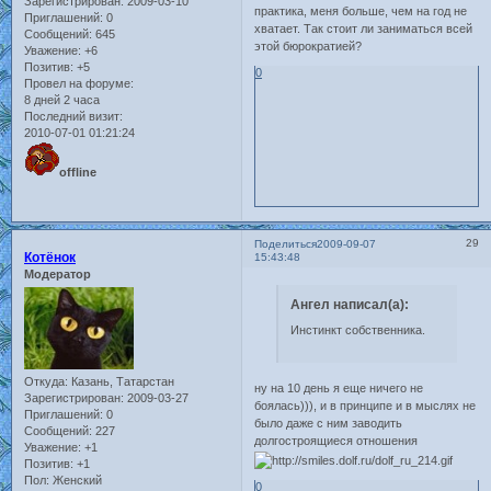
Зарегистрирован
: 2009-03-10
практика, меня больше, чем на год не
Приглашений:
0
хватает. Так стоит ли заниматься всей
Сообщений:
645
этой бюрократией?
Уважение:
+6
Позитив:
+5
0
Провел на форуме:
8 дней 2 часа
Последний визит:
2010-07-01 01:21:24
offline
29
Поделиться
2009-09-07
Котёнок
15:43:48
Модератор
Ангел написал(а):
Инстинкт собственника.
Откуда:
Казань, Татарстан
ну на 10 день я еще ничего не
Зарегистрирован
: 2009-03-27
боялась))), и в принципе и в мыслях не
Приглашений:
0
было даже с ним заводить
Сообщений:
227
долгостроящиеся отношения
Уважение:
+1
Позитив:
+1
Пол:
Женский
0