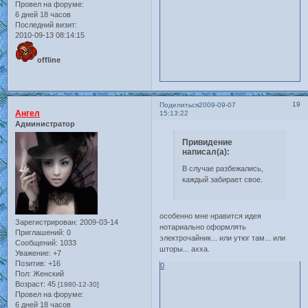
Провел на форуме:
6 дней 18 часов
Последний визит:
2010-09-13 08:14:15
offline
19
Поделиться
2009-09-07
Ангел
15:13:22
Администратор
Привидение
написал(а):
В случае разбежались,
каждый забирает свое.
особенно мне нравится идея
Зарегистрирован
: 2009-03-14
нотариально оформлять
Приглашений:
0
электрочайник... или утюг там... или
Сообщений:
1033
шторы... ахха.
Уважение:
+7
Позитив:
+16
0
Пол:
Женский
Возраст:
45
[1980-12-30]
Провел на форуме:
6 дней 18 часов