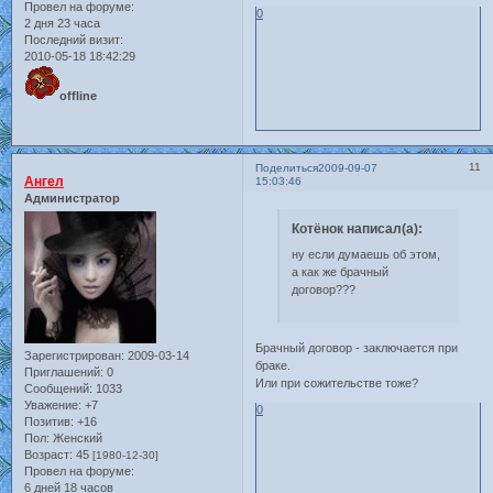
Провел на форуме:
0
2 дня 23 часа
Последний визит:
2010-05-18 18:42:29
offline
11
Поделиться
2009-09-07
Ангел
15:03:46
Администратор
Котёнок написал(а):
ну если думаешь об этом,
а как же брачный
договор???
Брачный договор - заключается при
Зарегистрирован
: 2009-03-14
браке.
Приглашений:
0
Или при сожительстве тоже?
Сообщений:
1033
Уважение:
+7
0
Позитив:
+16
Пол:
Женский
Возраст:
45
[1980-12-30]
Провел на форуме:
6 дней 18 часов