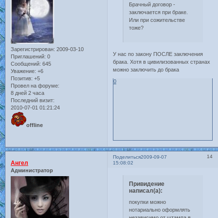
Брачный договор -
заключается при браке.
Или при сожительстве
тоже?
Зарегистрирован
: 2009-03-10
У нас по закону ПОСЛЕ заключения
Приглашений:
0
брака. Хотя в цивилизованных странах
Сообщений:
645
можно заключить до брака
Уважение:
+6
Позитив:
+5
0
Провел на форуме:
8 дней 2 часа
Последний визит:
2010-07-01 01:21:24
offline
14
Поделиться
2009-09-07
Ангел
15:08:02
Администратор
Привидение
написал(а):
покупки можно
нотариально оформлять
независимо от штампа в