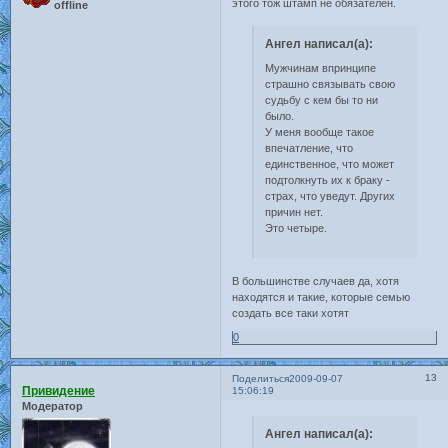
этого тож штамп не обязателен.
offline
Ангел написал(а):
Мужчинам впринципе
страшно связывать свою
судьбу с кем бы то ни
было.
У меня вообще такое
впечатление, что
единственное, что может
подтолкнуть их к браку -
страх, что уведут. Других
причин нет.
Это четыре.
В большинстве случаев да, хотя
находятся и такие, которые семью
создать все таки хотят
0
13
Поделиться
2009-09-07
Привидение
15:06:19
Модератор
Ангел написал(а):