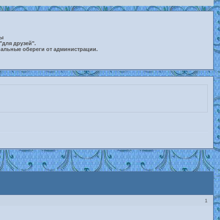
ты
"для друзей".
нальные обереги от администрации.
1