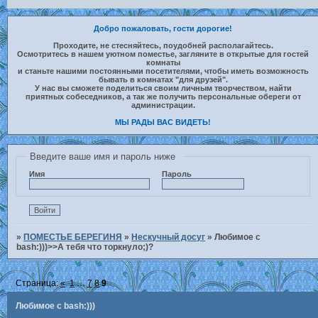
Добро пожаловать, гости дорогие!
Проходите, не стесняйтесь, поудобней располагайтесь.
Осмотритесь в нашем уютном поместье, загляните в открытые для гостей
комнаты
и станьте нашими постоянными посетителями, чтобы иметь возможность
бывать в комнатах "для друзей".
У нас вы сможете поделиться своим личным творчеством, найти
приятных собеседников, а так же получить персональные обереги от
администрации.
МЫ РАДЫ ВАС ВИДЕТЬ!
Введите ваше имя и пароль ниже
Имя
Пароль
»
ПОМЕСТЬЕ БЕРЕГИНЯ
»
Нескучный досуг
»
Любимое с
bash:)))>>А тебя что торкнуло;)?
Страница:
«
1
…
7
8
9
Любимое с bash:)))