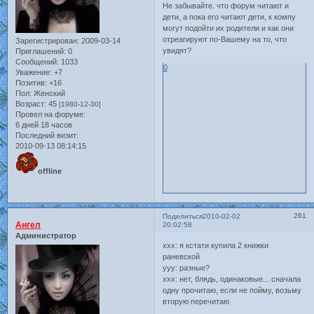
Не забывайте. что форум читают и
дети, а пока его читают дети, к компу
могут подойти их родители и как они
отреагируют по-Вашему на то, что
Зарегистрирован
: 2009-03-14
увидят?
Приглашений:
0
Сообщений:
1033
0
Уважение:
+7
Позитив:
+16
Пол:
Женский
Возраст:
45
[1980-12-30]
Провел на форуме:
6 дней 18 часов
Последний визит:
2010-09-13 08:14:15
offline
261
Поделиться
2010-02-02
Ангел
20:02:58
Администратор
ххх: я кстати купила 2 книжки
раневской
ууу: разные?
ххх: нет, блядь, одинаковые... сначала
одну прочитаю, если не пойму, возьму
вторую перечитаю