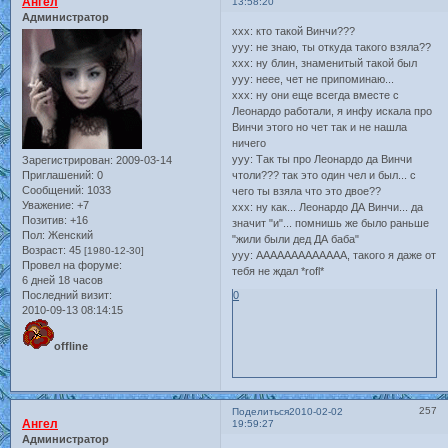
Ангел
13:58:20
Администратор
xxx: кто такой Винчи???
yyy: не знаю, ты откуда такого взяла??
ххх: ну блин, знаменитый такой был
yyy: неее, чет не припоминаю...
ххх: ну они еще всегда вместе с
Леонардо работали, я инфу искала про
Винчи этого но чет так и не нашла
ничего
yyy: Так ты про Леонардо да Винчи
Зарегистрирован
: 2009-03-14
чтоли??? так это один чел и был... с
Приглашений:
0
Сообщений:
1033
чего ты взяла что это двое??
Уважение:
+7
ххх: ну как... Леонардо ДА Винчи... да
Позитив:
+16
значит "и"... помнишь же было раньше
Пол:
Женский
"жили были дед ДА баба"
Возраст:
45
[1980-12-30]
yyy: ААААААААААААА, такого я даже от
Провел на форуме:
тебя не ждал *rofl*
6 дней 18 часов
0
Последний визит:
2010-09-13 08:14:15
offline
257
Поделиться
2010-02-02
Ангел
19:59:27
Администратор