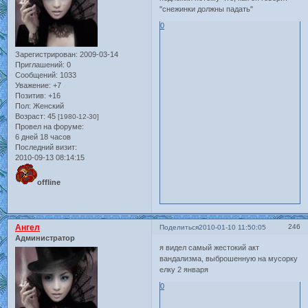
"снежинки должны падать"
0
Зарегистрирован
: 2009-03-14
Приглашений:
0
Сообщений:
1033
Уважение:
+7
Позитив:
+16
Пол:
Женский
Возраст:
45
[1980-12-30]
Провел на форуме:
6 дней 18 часов
Последний визит:
2010-09-13 08:14:15
offline
Ангел
246
Поделиться
2010-01-10 11:50:05
Администратор
я видел самый жестокий акт
вандализма, выброшенную на мусорку
елку 2 января
0