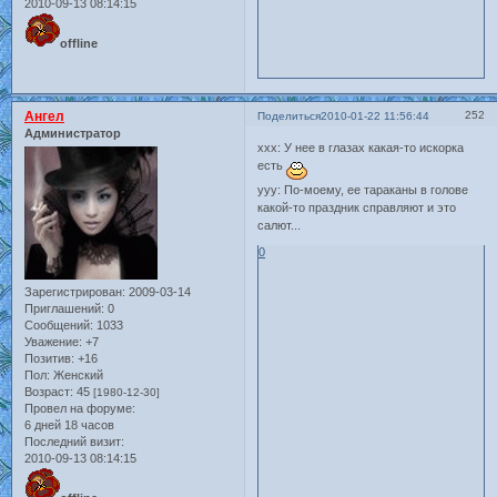
2010-09-13 08:14:15
offline
Ангел
252
Поделиться
2010-01-22 11:56:44
Администратор
ххх: У нее в глазах какая-то искорка
есть
ууу: По-моему, ее тараканы в голове
какой-то праздник справляют и это
салют...
0
Зарегистрирован
: 2009-03-14
Приглашений:
0
Сообщений:
1033
Уважение:
+7
Позитив:
+16
Пол:
Женский
Возраст:
45
[1980-12-30]
Провел на форуме:
6 дней 18 часов
Последний визит:
2010-09-13 08:14:15