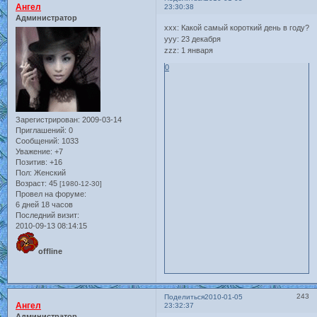
Ангел
23:30:38
Администратор
xxx: Какой самый короткий день в году?
yyy: 23 декабря
zzz: 1 января
0
Зарегистрирован
: 2009-03-14
Приглашений:
0
Сообщений:
1033
Уважение:
+7
Позитив:
+16
Пол:
Женский
Возраст:
45
[1980-12-30]
Провел на форуме:
6 дней 18 часов
Последний визит:
2010-09-13 08:14:15
offline
243
Поделиться
2010-01-05
Ангел
23:32:37
Администратор