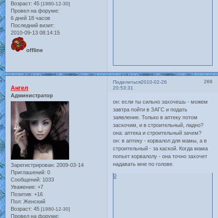
Возраст:
45
[1980-12-30]
Провел на форуме:
6 дней 18 часов
Последний визит:
2010-09-13 08:14:15
offline
266
Поделиться
2010-02-26
Ангел
20:53:31
Администратор
он: если ты сильно захочешь - можем
завтра пойти в ЗАГС и подать
заявление. Только в аптеку потом
заскочим, и в строительный, ладно?
она: аптека и строительный зачем?
он: в аптеку - корвалол для мамы, а в
строительный - за каской. Когда мама
попьет корвалолу - она точно захочет
надавать мне по голове.
Зарегистрирован
: 2009-03-14
Приглашений:
0
0
Сообщений:
1033
Уважение:
+7
Позитив:
+16
Пол:
Женский
Возраст:
45
[1980-12-30]
Провел на форуме: