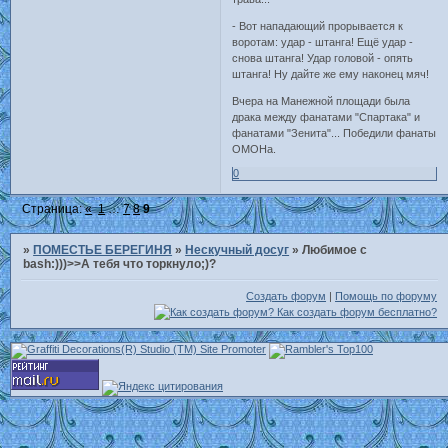
- Вот нападающий прорывается к
воротам: удар - штанга! Ещё удар -
снова штанга! Удар головой - опять
штанга! Ну дайте же ему наконец мяч!
Вчера на Манежной площади была
драка между фанатами "Спартака" и
фанатами "Зенита"... Победили фанаты
ОМОНа.
0
Страница:
«
1
…
7
8
9
»
ПОМЕСТЬЕ БЕРЕГИНЯ
»
Нескучный досуг
»
Любимое с
bash:)))>>А тебя что торкнуло;)?
Создать форум
|
Помощь по форуму