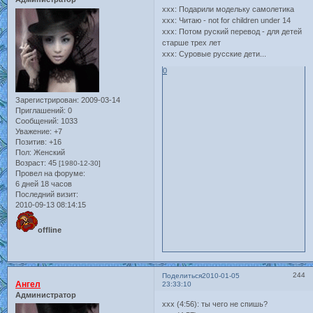
xxx: Подарили модельку самолетика
xxx: Читаю - not for children under 14
xxx: Потом руский перевод - для детей
старше трех лет
xxx: Суровые русские дети...
0
Зарегистрирован
: 2009-03-14
Приглашений:
0
Сообщений:
1033
Уважение:
+7
Позитив:
+16
Пол:
Женский
Возраст:
45
[1980-12-30]
Провел на форуме:
6 дней 18 часов
Последний визит:
2010-09-13 08:14:15
offline
244
Поделиться
2010-01-05
Ангел
23:33:10
Администратор
xxx (4:56): ты чего не спишь?