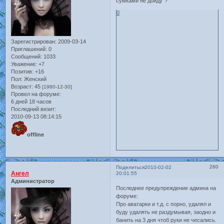
сумками не дойду"?
0
Зарегистрирован
: 2009-03-14
Приглашений:
0
Сообщений:
1033
Уважение:
+7
Позитив:
+16
Пол:
Женский
Возраст:
45
[1980-12-30]
Провел на форуме:
6 дней 18 часов
Последний визит:
2010-09-13 08:14:15
offline
260
Поделиться
2010-02-02
Ангел
20:01:55
Администратор
Последнее предупреждение админа на
форуме:
Про аватарки и т.д. с порно, удалял и
буду удалять не раздумывая, заодно и
банить на 3 дня чтоб руки не чесались.