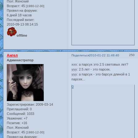
Пол:
Женский
Возраст:
45
[1980-12-30]
Провел на форуме:
6 дней 18 часов
Последний визит:
2010-09-13 08:14:15
offline
Ангел
250
Поделиться
2010-01-22 11:48:40
Администратор
xxx: а парсук это 2.5 световых лет?
yyy: 2.5 лет - это парсек.
yyy: а парсук - это барсук длиной в 1
парсек...
0
Зарегистрирован
: 2009-03-14
Приглашений:
0
Сообщений:
1033
Уважение:
+7
Позитив:
+16
Пол:
Женский
Возраст:
45
[1980-12-30]
Провел на форуме: