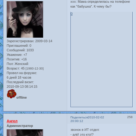
xxx: Мама определилась на телефоне
как "бабушка". К чему бы?
0
Зарегистрирован
: 2009-03-14
Приглашений:
0
Сообщений:
1033
Уважение:
+7
Позитив:
+16
Пол:
Женский
Возраст:
45
[1980-12-30]
Провел на форуме:
6 дней 18 часов
Последний визит:
2010-09-13 08:14:15
offline
258
Поделиться
2010-02-02
Ангел
20:00:12
Администратор
звонок в ИТ отдел:
- алё! это кто!?