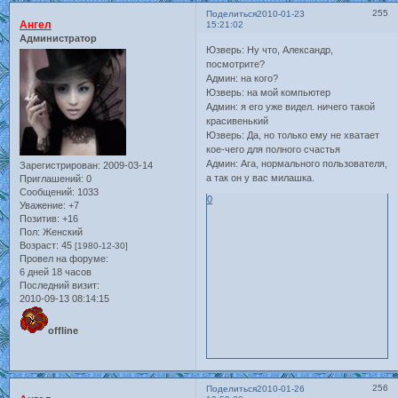
255
Поделиться
2010-01-23
Ангел
15:21:02
Администратор
Юзверь: Ну что, Александр,
посмотрите?
Админ: на кого?
Юзверь: на мой компьютер
Админ: я его уже видел. ничего такой
красивенький
Юзверь: Да, но только ему не хватает
кое-чего для полного счастья
Админ: Ага, нормального пользователя,
Зарегистрирован
: 2009-03-14
а так он у вас милашка.
Приглашений:
0
Сообщений:
1033
0
Уважение:
+7
Позитив:
+16
Пол:
Женский
Возраст:
45
[1980-12-30]
Провел на форуме:
6 дней 18 часов
Последний визит:
2010-09-13 08:14:15
offline
256
Поделиться
2010-01-26