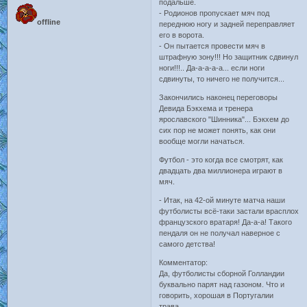
подальше.
- Родионов пропускает мяч под
offline
переднюю ногу и задней переправляет
его в ворота.
- Он пытается провести мяч в
штрафную зону!!! Но защитник сдвинул
ноги!!!.. Да-а-а-а-а... если ноги
сдвинуты, то ничего не получится...
Закончились наконец переговоры
Девида Бэкхема и тренера
ярославского "Шинника"... Бэкхем до
сих пор не может понять, как они
вообще могли начаться.
Футбол - это когда все смотрят, как
двадцать два миллионера играют в
мяч.
- Итак, на 42-ой минуте матча наши
футболисты всё-таки застали врасплох
французского вратаря! Да-а-а! Такого
пендаля он не получал наверное с
самого детства!
Комментатор:
Да, футболисты сборной Голландии
буквально парят над газоном. Что и
говорить, хорошая в Португалии
трава...