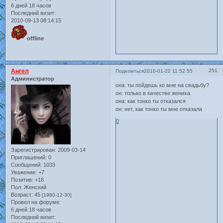
6 дней 18 часов
Последний визит:
2010-09-13 08:14:15
offline
Ангел
251
Поделиться
2010-01-22 11:52:55
Администратор
она: ты пойдешь ко мне на свадьбу?
он: только в качестве жениха
она: как тонко ты отказался
он: нет, как тонко ты мне отказала
0
Зарегистрирован
: 2009-03-14
Приглашений:
0
Сообщений:
1033
Уважение:
+7
Позитив:
+16
Пол:
Женский
Возраст:
45
[1980-12-30]
Провел на форуме:
6 дней 18 часов
Последний визит: