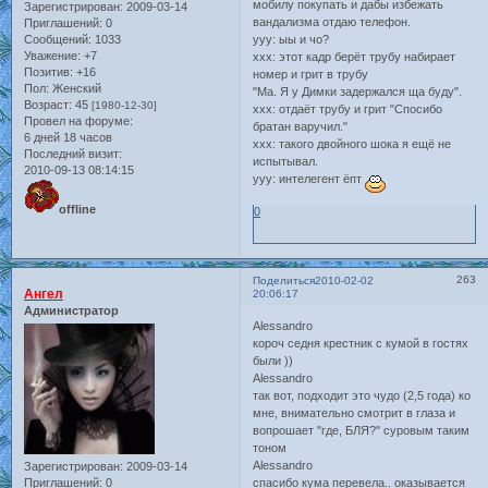
мобилу покупать и дабы избежать
Зарегистрирован
: 2009-03-14
вандализма отдаю телефон.
Приглашений:
0
Сообщений:
1033
yyy: ыы и чо?
Уважение:
+7
xxx: этот кадр берёт трубу набирает
Позитив:
+16
номер и грит в трубу
Пол:
Женский
"Ма. Я у Димки задержался ща буду".
Возраст:
45
[1980-12-30]
xxx: отдаёт трубу и грит "Спосибо
Провел на форуме:
братан варучил."
6 дней 18 часов
xxx: такого двойного шока я ещё не
Последний визит:
испытывал.
2010-09-13 08:14:15
yyy: интелегент ёпт
offline
0
263
Поделиться
2010-02-02
Ангел
20:06:17
Администратор
Alessandro
короч седня крестник с кумой в гостях
были ))
Alessandro
так вот, подходит это чудо (2,5 года) ко
мне, внимательно смотрит в глаза и
вопрошает "где, БЛЯ?" суровым таким
тоном
Alessandro
Зарегистрирован
: 2009-03-14
спасибо кума перевела.. оказывается
Приглашений:
0