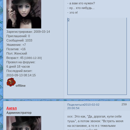
- а вам кто нужен?
- ну... кто нибудь...
- это я!
0
Зарегистрирован
: 2009-03-14
Приглашений:
0
Сообщений:
1033
Уважение:
+7
Позитив:
+16
Пол:
Женский
Возраст:
45
[1980-12-30]
Провел на форуме:
6 дней 18 часов
Последний визит:
2010-09-13 08:14:15
offline
259
Поделиться
2010-02-02
Ангел
20:00:54
Администратор
xxx: Это как, "Да, дорогая, купи себе
тушь", а потом звонок: "Встреть меня
на остановке, а то я с тяжелыми