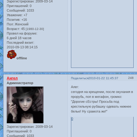
Зарегистрирован
: 2009-03-14
Приглашений:
0
Сообщений:
1033
Уважение:
+7
Позитив:
+16
Пол:
Женский
Возраст:
45
[1980-12-30]
Провел на форуме:
6 дней 18 часов
Последний визит:
2010-09-13 08:14:15
offline
Ангел
248
Поделиться
2010-01-22 11:45:37
Администратор
Алег:
сегодня на крещении, после окунания в
прорубь, поп в мегафон, громко:
"Дорогие сЕстры! Просьба под
крестильную рубашку одевать нижнее
белье! Ну срамота же!"
0
Зарегистрирован
: 2009-03-14
Приглашений:
0
Сообщений:
1033