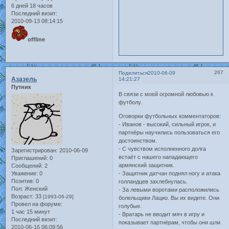
6 дней 18 часов
Последний визит:
2010-09-13 08:14:15
offline
267
Поделиться
2010-06-09
Азазель
14:21:27
Путник
В связи с моей огромной любовью к
футболу.
Оговорки футбольных комментаторов:
- Иванов - высокий, сильный игрок, и
партнёры научились пользоваться его
достоинством.
- С чувством исполненного долга
Зарегистрирован
: 2010-06-09
встаёт с нашего нападающего
Приглашений:
0
армянский защитник.
Сообщений:
2
Уважение:
0
- Защитник датчан поднял ногу и атака
Позитив:
0
голландцев захлебнулась.
Пол:
Женский
- За левыми воротами расположились
Возраст:
33
[1993-06-29]
болельщики Лацио. Вы их видите. Они
Провел на форуме:
голубые.
1 час 15 минут
- Вратарь не вводит мяч в игру и
Последний визит:
показывает партнёрам, чтобы они шли
2010-06-16 06:09:56