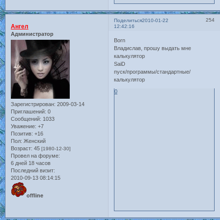
254
Поделиться
2010-01-22
Ангел
12:42:16
Администратор
Born
Владислав, прошу выдать мне
калькулятор
SaiD
пуск/программы/стандартные/
калькулятор
0
Зарегистрирован
: 2009-03-14
Приглашений:
0
Сообщений:
1033
Уважение:
+7
Позитив:
+16
Пол:
Женский
Возраст:
45
[1980-12-30]
Провел на форуме:
6 дней 18 часов
Последний визит:
2010-09-13 08:14:15
offline