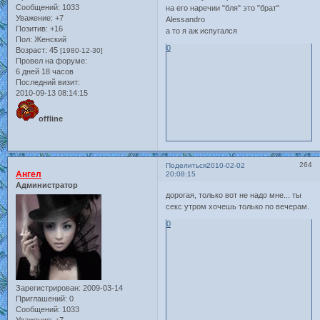
Сообщений:
1033
на его наречии "бля" это "брат"
Уважение:
+7
Alessandro
Позитив:
+16
а то я аж испугался
Пол:
Женский
0
Возраст:
45
[1980-12-30]
Провел на форуме:
6 дней 18 часов
Последний визит:
2010-09-13 08:14:15
offline
264
Поделиться
2010-02-02
Ангел
20:08:15
Администратор
дорогая, только вот не надо мне... ты
секс утром хочешь только по вечерам.
0
Зарегистрирован
: 2009-03-14
Приглашений:
0
Сообщений:
1033
Уважение:
+7