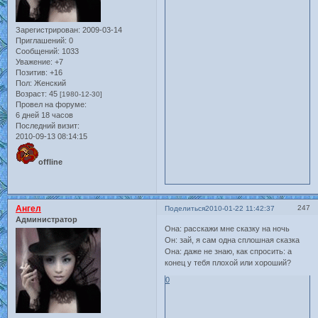
Зарегистрирован
: 2009-03-14
Приглашений:
0
Сообщений:
1033
Уважение:
+7
Позитив:
+16
Пол:
Женский
Возраст:
45
[1980-12-30]
Провел на форуме:
6 дней 18 часов
Последний визит:
2010-09-13 08:14:15
offline
Ангел
247
Поделиться
2010-01-22 11:42:37
Администратор
Она: расскажи мне сказку на ночь
Он: зай, я сам одна сплошная сказка
Она: даже не знаю, как спросить: а
конец у тебя плохой или хороший?
0