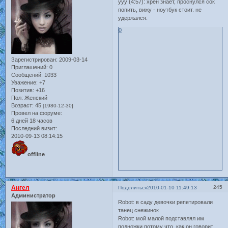
ууу (4:57): хрен знает, проснулся сок
попить, вижу - ноутбук стоит. не
удержался.
0
Зарегистрирован
: 2009-03-14
Приглашений:
0
Сообщений:
1033
Уважение:
+7
Позитив:
+16
Пол:
Женский
Возраст:
45
[1980-12-30]
Провел на форуме:
6 дней 18 часов
Последний визит:
2010-09-13 08:14:15
offline
Ангел
245
Поделиться
2010-01-10 11:49:13
Администратор
Robot: в саду девочки репетировали
танец снежинок
Robot: мой малой подставлял им
подножки потому что, как он говорит