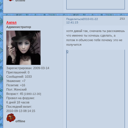
offline
253
Поделиться
2010-01-22
Ангел
12:41:15
Администратор
хотя давай так, сначала ты расскажешь
что именно ты хочешь сделать, а
потом я объяссню тебе почему это не
получится
0
Зарегистрирован
: 2009-03-14
Приглашений:
0
Сообщений:
1033
Уважение:
+7
Позитив:
+16
Пол:
Женский
Возраст:
45
[1980-12-30]
Провел на форуме:
6 дней 18 часов
Последний визит:
2010-09-13 08:14:15
offline