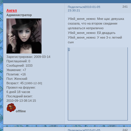
241
Поделиться
2010-01-05
Ангел
23:30:21
Администратор
Убей_меня_нежно: Мне щас девушка
сказала, что на втором свидании
целоваться неприлично
Убей_меня_нежно: Ей двадцать
Убей_меня_нежно: У нее 3-х летний
сын
0
Зарегистрирован
: 2009-03-14
Приглашений:
0
Сообщений:
1033
Уважение:
+7
Позитив:
+16
Пол:
Женский
Возраст:
45
[1980-12-30]
Провел на форуме:
6 дней 18 часов
Последний визит:
2010-09-13 08:14:15
offline
242
Поделиться
2010-01-05