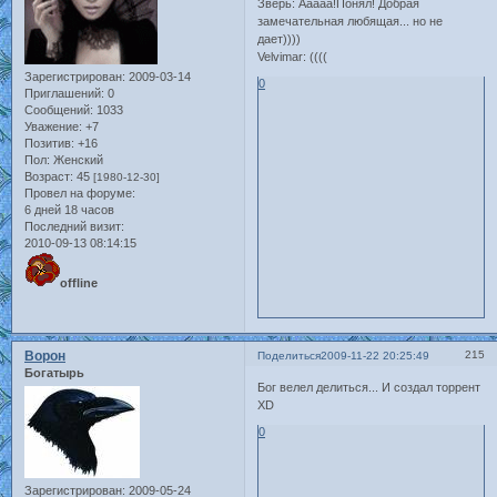
Зверь: Ааааа!Понял! Добрая
замечательная любящая... но не
дает))))
Velvimar: ((((
Зарегистрирован
: 2009-03-14
0
Приглашений:
0
Сообщений:
1033
Уважение:
+7
Позитив:
+16
Пол:
Женский
Возраст:
45
[1980-12-30]
Провел на форуме:
6 дней 18 часов
Последний визит:
2010-09-13 08:14:15
offline
Ворон
215
Поделиться
2009-11-22 20:25:49
Богатырь
Бог велел делиться... И создал торрент
XD
0
Зарегистрирован
: 2009-05-24