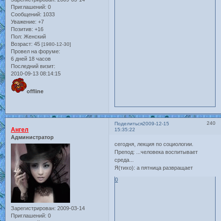
Приглашений:
0
Сообщений:
1033
Уважение:
+7
Позитив:
+16
Пол:
Женский
Возраст:
45
[1980-12-30]
Провел на форуме:
6 дней 18 часов
Последний визит:
2010-09-13 08:14:15
offline
240
Поделиться
2009-12-15
Ангел
15:35:22
Администратор
сегодня, лекция по социологии.
Препод: ...человека воспитывает
среда...
Я(тихо): а пятница развращает
0
Зарегистрирован
: 2009-03-14
Приглашений:
0