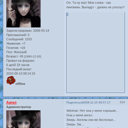
Он: Та ну вас! Мои слова - как
пингвины. Выпадут - далеко не уползут!
0
Зарегистрирован
: 2009-03-14
Приглашений:
0
Сообщений:
1033
Уважение:
+7
Позитив:
+16
Пол:
Женский
Возраст:
45
[1980-12-30]
Провел на форуме:
6 дней 18 часов
Последний визит:
2010-09-13 08:14:15
offline
Ангел
214
Поделиться
2009-11-15 09:57:17
Администратор
Velvimar: Нет она у меня хорошая...
Она у меня ангел.
Зверь: Ангелы они же бесполые...
Зверь: Хм....