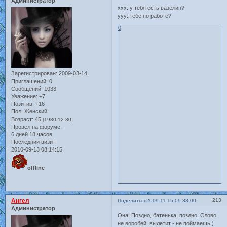
Администратор
xxx: у тебя есть вазелин?
yyy: тебе по работе?
0
Зарегистрирован
: 2009-03-14
Приглашений:
0
Сообщений:
1033
Уважение:
+7
Позитив:
+16
Пол:
Женский
Возраст:
45
[1980-12-30]
Провел на форуме:
6 дней 18 часов
Последний визит:
2010-09-13 08:14:15
offline
Ангел
213
Поделиться
2009-11-15 09:38:00
Администратор
Она: Поздно, батенька, поздно. Слово
не воробей, вылетит - не поймаешь )