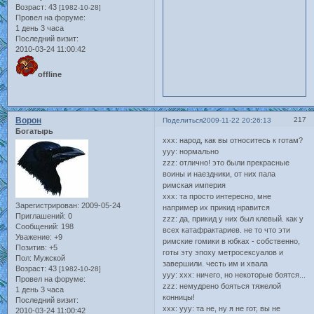
Возраст:
43
[1982-10-28]
Провел на форуме:
1 день 3 часа
Последний визит:
2010-03-24 11:00:42
offline
Ворон
217
Поделиться
2009-11-22 20:26:13
Богатырь
xxx: народ, как вы относитесь к готам?
yyy: нормально
zzz: отлично! это были прекрасные
воины и наездники, от них пала
римская империя
xxx: та просто интересно, мне
Зарегистрирован
: 2009-05-24
например их прикид нравится
Приглашений:
0
zzz: да, прикид у них был клевый. как у
Сообщений:
198
всех катафрактариев. не то что эти
Уважение:
+9
римские гомики в юбках - собственно,
Позитив:
+5
готы эту эпоху метросексуалов и
Пол:
Мужской
завершили. честь им и хвала
Возраст:
43
[1982-10-28]
yyy: xxx: ничего, но некоторые боятся...
Провел на форуме:
zzz: немудрено бояться тяжелой
1 день 3 часа
конницы!
Последний визит:
xxx: yyy: та не, ну я не гот, вы не
2010-03-24 11:00:42