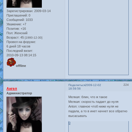
Зарегистрирован
: 2009-03-14
Приглашений:
0
Сообщений:
1033
Уважение:
+7
Позитив:
+16
Пол:
Женский
Возраст:
45
[1980-12-30]
Провел на форуме:
6 дней 18 часов
Последний визит:
2010-09-13 08:14:15
offline
224
Поделиться
2009-12-02
Ангел
18:59:56
Администратор
Мелкая: блин, что ж такое
Мелкая: скорость падает до нуля
Anton: главное чтоб ниже нуля не
падала, а то в инет начнет все обратно
высасывать
0