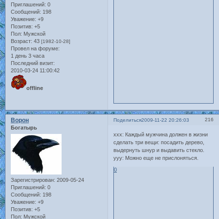
Приглашений:
0
Сообщений:
198
Уважение:
+9
Позитив:
+5
Пол:
Мужской
Возраст:
43
[1982-10-28]
Провел на форуме:
1 день 3 часа
Последний визит:
2010-03-24 11:00:42
offline
Ворон
216
Поделиться
2009-11-22 20:26:03
Богатырь
xxx: Каждый мужчина должен в жизни
сделать три вещи: посадить дерево,
выдернуть шнур и выдавить стекло.
yyy: Можно еще не прислоняться.
0
Зарегистрирован
: 2009-05-24
Приглашений:
0
Сообщений:
198
Уважение:
+9
Позитив:
+5
Пол:
Мужской