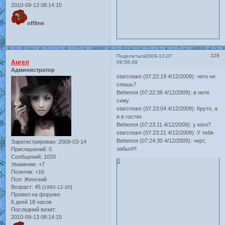
2010-09-13 08:14:15
offline
228
Поделиться
2009-12-07
Ангел
09:56:49
Администратор
starcream (07:22:19 4/12/2009): чего не
спишь?
Behemot (07:22:38 4/12/2009): в нете
сижу
starcream (07:23:04 4/12/2009): Круто, а
я в гостях
Behemot (07:23:11 4/12/2009): у кого?
starcream (07:23:21 4/12/2009): У тебя
Behemot (07:24:30 4/12/2009): черт,
Зарегистрирован
: 2009-03-14
забыл!!!
Приглашений:
0
Сообщений:
1033
0
Уважение:
+7
Позитив:
+16
Пол:
Женский
Возраст:
45
[1980-12-30]
Провел на форуме:
6 дней 18 часов
Последний визит:
2010-09-13 08:14:15