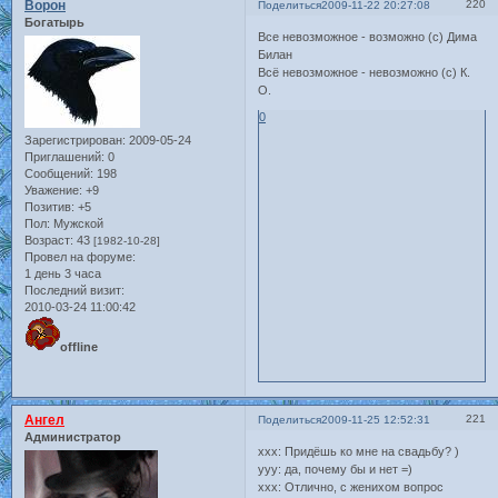
Ворон
220
Поделиться
2009-11-22 20:27:08
Богатырь
Все невозможное - возможно (с) Дима
Билан
Всё невозможное - невозможно (с) К.
О.
0
Зарегистрирован
: 2009-05-24
Приглашений:
0
Сообщений:
198
Уважение:
+9
Позитив:
+5
Пол:
Мужской
Возраст:
43
[1982-10-28]
Провел на форуме:
1 день 3 часа
Последний визит:
2010-03-24 11:00:42
offline
Ангел
221
Поделиться
2009-11-25 12:52:31
Администратор
ххх: Придёшь ко мне на свадьбу? )
ууу: да, почему бы и нет =)
ххх: Отлично, с женихом вопрос