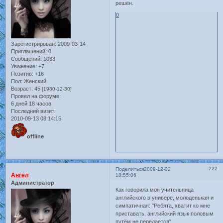
решён.
0
Зарегистрирован
: 2009-03-14
Приглашений:
0
Сообщений:
1033
Уважение:
+7
Позитив:
+16
Пол:
Женский
Возраст:
45
[1980-12-30]
Провел на форуме:
6 дней 18 часов
Последний визит:
2010-09-13 08:14:15
offline
222
Поделиться
2009-12-02
Ангел
18:55:06
Администратор
Как говорила моя учительница
английского в универе, молоденькая и
симпатичная: "Ребята, хватит ко мне
приставать, английский язык половым
путём не передается"