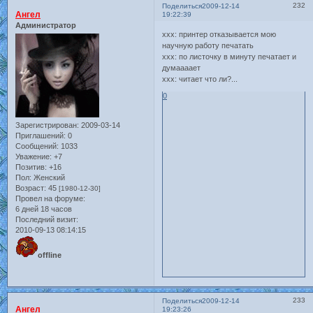
232
Поделиться
2009-12-14
Ангел
19:22:39
Администратор
xхх: принтер отказывается мою
научную работу печатать
xxx: по листочку в минуту печатает и
думаааает
xxx: читает что ли?...
0
Зарегистрирован
: 2009-03-14
Приглашений:
0
Сообщений:
1033
Уважение:
+7
Позитив:
+16
Пол:
Женский
Возраст:
45
[1980-12-30]
Провел на форуме:
6 дней 18 часов
Последний визит:
2010-09-13 08:14:15
offline
233
Поделиться
2009-12-14
Ангел
19:23:26