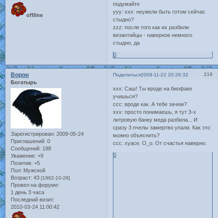
подумайте
yyy: xxx: неужели быть готом сейчас
offline
стыдно?
zzz: после того как их разбили
византийцы - наверное немного
стыдно, да
0
Ворон
218
Поделиться
2009-11-22 20:26:32
Богатырь
ххх: Саш! Ты вроде на биофаке
учишься?
ссс: вроде как. А тебе зачем?
ххх: просто понимаешь, я тут 3-х
литровую банку меда разбила... И
сразу 3 пчелы замертво упали. Как это
Зарегистрирован
: 2009-05-24
можно объяснить?
Приглашений:
0
ссс: хуасе. О_о. От счастья наверно.
Сообщений:
198
0
Уважение:
+9
Позитив:
+5
Пол:
Мужской
Возраст:
43
[1982-10-28]
Провел на форуме:
1 день 3 часа
Последний визит:
2010-03-24 11:00:42