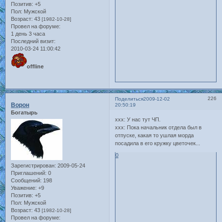
Позитив:
+5
Пол:
Мужской
Возраст:
43
[1982-10-28]
Провел на форуме:
1 день 3 часа
Последний визит:
2010-03-24 11:00:42
offline
226
Поделиться
2009-12-02
Ворон
20:50:19
Богатырь
xxx: У нас тут ЧП.
xxx: Пока начальник отдела был в
отпуске, какая то ушлая морда
посадила в его кружку цветочек...
0
Зарегистрирован
: 2009-05-24
Приглашений:
0
Сообщений:
198
Уважение:
+9
Позитив:
+5
Пол:
Мужской
Возраст:
43
[1982-10-28]
Провел на форуме: