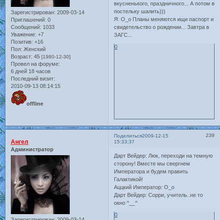
вкусненького, праздничного... А потом в
постельку шалить)))
Зарегистрирован
: 2009-03-14
Я: О_о Планы меняются ищи паспорт и
Приглашений:
0
Сообщений:
1033
свидетельство о рождении... Завтра в
Уважение:
+7
ЗАГС...
Позитив:
+16
0
Пол:
Женский
Возраст:
45
[1980-12-30]
Провел на форуме:
6 дней 18 часов
Последний визит:
2010-09-13 08:14:15
offline
239
Поделиться
2009-12-15
Ангел
15:33:37
Администратор
Дарт Вейдер: Люк, переходи на темную
сторону! Вместе мы свергнем
Императора и будем править
Галактикой!
Аццкий Император: О_о
Дарт Вейдер: Сорри, учитель..не то
окно ^__^
0
Зарегистрирован
: 2009-03-14