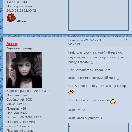
1 день 3 часа
Последний визит:
2010-03-24 11:00:42
offline
227
Поделиться
2009-12-03
Ангел
09:07:05
Администратор
krek: щас сижу, а с моей чёлки вниз
паучьок на паутинке спускаеся прям
перед глазами ))
Cor Serpentis: ой, классно!!!
krek: необычно покрайней мере ))
Cor Serpentis: это у тебя доктор вебер
Зарегистрирован
: 2009-03-14
Приглашений:
0
Сообщений:
1033
Cor Serpentis: собственный
Уважение:
+7
Позитив:
+16
krek: *YES*
Пол:
Женский
Возраст:
45
[1980-12-30]
krek: моск охраняет ))
Провел на форуме:
0
6 дней 18 часов
Последний визит: