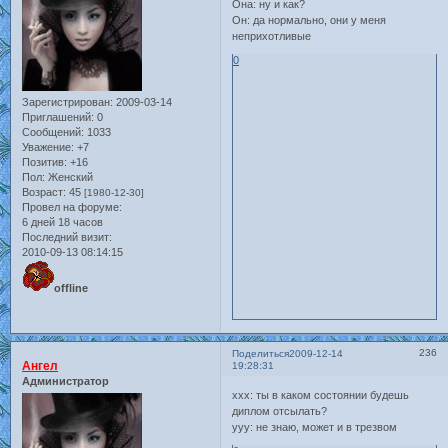
Она: ну и как?
Он: да нормально, они у меня
неприхотливые
0
Зарегистрирован
: 2009-03-14
Приглашений:
0
Сообщений:
1033
Уважение:
+7
Позитив:
+16
Пол:
Женский
Возраст:
45
[1980-12-30]
Провел на форуме:
6 дней 18 часов
Последний визит:
2010-09-13 08:14:15
offline
236
Поделиться
2009-12-14
Ангел
19:28:31
Администратор
ххх: ты в каком состоянии будешь
диплом отсылать?
ууу: не знаю, может и в трезвом