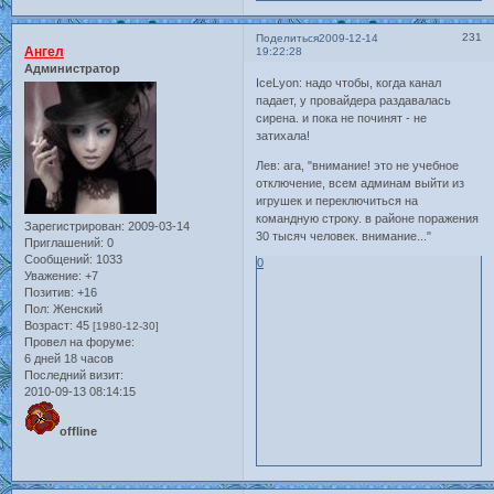
231
Поделиться
2009-12-14
Ангел
19:22:28
Администратор
IceLyon: надо чтобы, когда канал
падает, у провайдера раздавалась
сирена. и пока не починят - не
затихала!
Лев: ага, "внимание! это не учебное
отключение, всем админам выйти из
игрушек и переключиться на
командную строку. в районе поражения
Зарегистрирован
: 2009-03-14
30 тысяч человек. внимание..."
Приглашений:
0
Сообщений:
1033
0
Уважение:
+7
Позитив:
+16
Пол:
Женский
Возраст:
45
[1980-12-30]
Провел на форуме:
6 дней 18 часов
Последний визит:
2010-09-13 08:14:15
offline