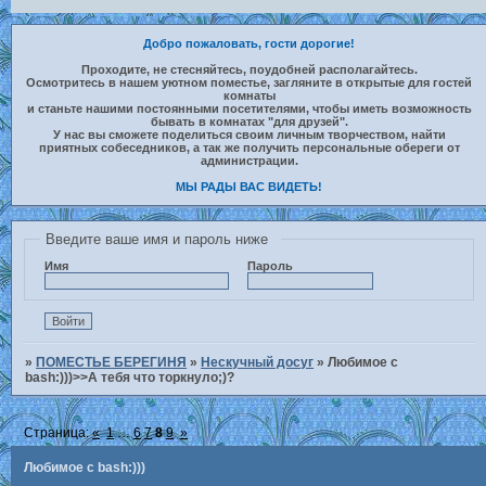
Добро пожаловать, гости дорогие!
Проходите, не стесняйтесь, поудобней располагайтесь.
Осмотритесь в нашем уютном поместье, загляните в открытые для гостей
комнаты
и станьте нашими постоянными посетителями, чтобы иметь возможность
бывать в комнатах "для друзей".
У нас вы сможете поделиться своим личным творчеством, найти
приятных собеседников, а так же получить персональные обереги от
администрации.
МЫ РАДЫ ВАС ВИДЕТЬ!
Введите ваше имя и пароль ниже
Имя
Пароль
»
ПОМЕСТЬЕ БЕРЕГИНЯ
»
Нескучный досуг
»
Любимое с
bash:)))>>А тебя что торкнуло;)?
Страница:
«
1
…
6
7
8
9
»
Любимое с bash:)))