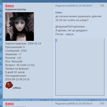
Ангел
211
Поделиться
2009-11-15 09:28:57
Администратор
loжka:
до скольки можно разрешать девочке
15-16 лет гулять на улице?
ДежурнаяПоОтделению:
Я думаю, лет до двадцати.
Потом - замуж.
0
Зарегистрирован
: 2009-03-14
Приглашений:
0
Сообщений:
1033
Уважение:
+7
Позитив:
+16
Пол:
Женский
Возраст:
45
[1980-12-30]
Провел на форуме:
6 дней 18 часов
Последний визит:
2010-09-13 08:14:15
offline
Ангел
212
Поделиться
2009-11-15 09:29:47