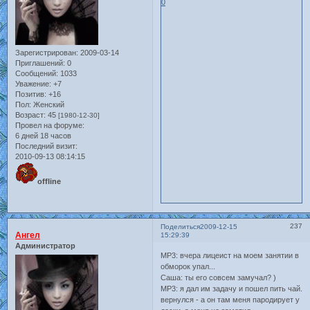
0
Зарегистрирован
: 2009-03-14
Приглашений:
0
Сообщений:
1033
Уважение:
+7
Позитив:
+16
Пол:
Женский
Возраст:
45
[1980-12-30]
Провел на форуме:
6 дней 18 часов
Последний визит:
2010-09-13 08:14:15
offline
237
Поделиться
2009-12-15
Ангел
15:29:39
Администратор
MP3: вчера лицеист на моем занятии в
обморок упал...
Саша: ты его совсем замучал? )
MP3: я дал им задачу и пошел пить чай.
вернулся - а он там меня пародирует у