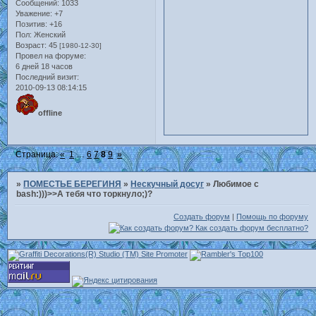
Сообщений:
1033
Уважение:
+7
Позитив:
+16
Пол:
Женский
Возраст:
45
[1980-12-30]
Провел на форуме:
6 дней 18 часов
Последний визит:
2010-09-13 08:14:15
offline
Страница:
«
1
…
6
7
8
9
»
»
ПОМЕСТЬЕ БЕРЕГИНЯ
»
Нескучный досуг
»
Любимое с
bash:)))>>А тебя что торкнуло;)?
Создать форум
|
Помощь по форуму