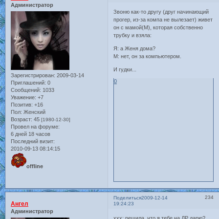
Администратор
Звоню как-то другу (друг начинающий
прогер, из-за компа не вылезает) живет
он с мамой(М), которая собственно
трубку и взяла:
Я: а Женя дома?
М: нет, он за компьютером.
И гудки...
Зарегистрирован
: 2009-03-14
0
Приглашений:
0
Сообщений:
1033
Уважение:
+7
Позитив:
+16
Пол:
Женский
Возраст:
45
[1980-12-30]
Провел на форуме:
6 дней 18 часов
Последний визит:
2010-09-13 08:14:15
offline
234
Поделиться
2009-12-14
Ангел
19:24:23
Администратор
xxx: решила, что я тебе на ДР дарю?