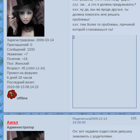
zzz: эм... а это я должна придумывать?
xxx: ну да, мы же вроде дрyзья, ты
должна помогать мне решать
проблемы!
xxx: тем более те проблемы, причиной
которой становишься ты!
0
Зарегистрирован
: 2009-03-14
Приглашений:
0
Сообщений:
1033
Уважение:
+7
Позитив:
+16
Пол:
Женский
Возраст:
45
[1980-12-30]
Провел на форуме:
6 дней 18 часов
Последний визит:
2010-09-13 08:14:15
offline
235
Поделиться
2009-12-14
Ангел
19:28:00
Администратор
Он: вот недавно ездил свою девушку
знакомить с родителями.