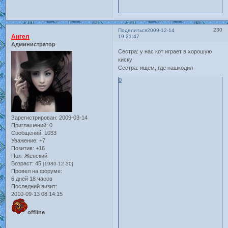
230
Поделиться
2009-12-14
Ангел
19:21:47
Администратор
Сестра: у нас кот играет в хорошую
киску
Сестра: ищем, где нашкодил
0
Зарегистрирован
: 2009-03-14
Приглашений:
0
Сообщений:
1033
Уважение:
+7
Позитив:
+16
Пол:
Женский
Возраст:
45
[1980-12-30]
Провел на форуме:
6 дней 18 часов
Последний визит:
2010-09-13 08:14:15
offline