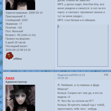
доски. а меня не заметил.
MP3: у доски ходит, бла-бла-бла, все
меня увидели и смеются. я сел за его
парту. и смотрел. прозвенел звонок и
Зарегистрирован
: 2009-03-14
тут он меня увидел...
Приглашений:
0
Сообщений:
1033
MP3: стал белым и в обморок
Уважение:
+7
0
Позитив:
+16
Пол:
Женский
Возраст:
45
[1980-12-30]
Провел на форуме:
6 дней 18 часов
Последний визит:
2010-09-13 08:14:15
offline
238
Поделиться
2009-12-15
Ангел
15:31:16
Администратор
Я: Любимая, а ты веришь в Деда
Мороза?
Ксюша: Скорее нет чем да, я его не
видела <3
Я: Чего бы ты хотела на НГ?
Ксюша: Встретить новый год с тобой,
приготовить тебе чего - нибудь