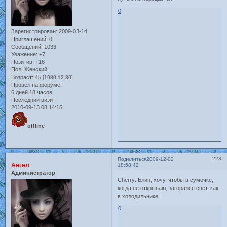
0
Зарегистрирован
: 2009-03-14
Приглашений:
0
Сообщений:
1033
Уважение:
+7
Позитив:
+16
Пол:
Женский
Возраст:
45
[1980-12-30]
Провел на форуме:
6 дней 18 часов
Последний визит:
2010-09-13 08:14:15
offline
223
Поделиться
2009-12-02
Ангел
18:58:42
Администратор
Cherry: Блин, хочу, чтобы в сумочке,
когда ее открываю, загорался свет, как
в холодильнике!
0