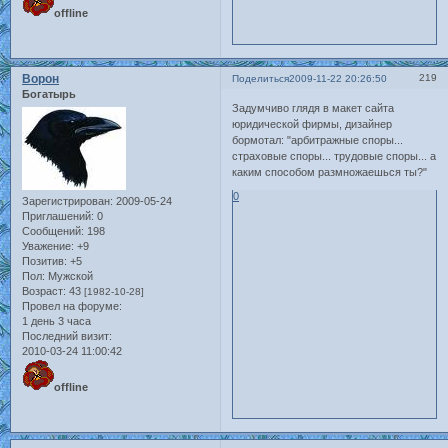
offline
Ворон
219
Поделиться
2009-11-22 20:26:50
Богатырь
Задумчиво глядя в макет сайта
юридической фирмы, дизайнер
бормотал: "арбитражные споры...
страховые споры... трудовые споры... а
каким способом размножаешься ты?"
0
Зарегистрирован
: 2009-05-24
Приглашений:
0
Сообщений:
198
Уважение:
+9
Позитив:
+5
Пол:
Мужской
Возраст:
43
[1982-10-28]
Провел на форуме:
1 день 3 часа
Последний визит:
2010-03-24 11:00:42
offline