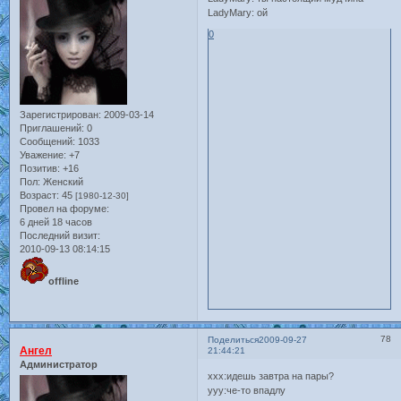
LadyMary: ой
0
Зарегистрирован
: 2009-03-14
Приглашений:
0
Сообщений:
1033
Уважение:
+7
Позитив:
+16
Пол:
Женский
Возраст:
45
[1980-12-30]
Провел на форуме:
6 дней 18 часов
Последний визит:
2010-09-13 08:14:15
offline
78
Поделиться
2009-09-27
Ангел
21:44:21
Администратор
ххх:идешь завтра на пары?
ууу:че-то впадлу