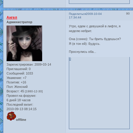
90
Поделиться
2009-10-04
Ангел
17:34:44
Администратор
Утро, едем с девушкой в лифте, я
неделю небрит.
Она (сонно): Ты брить будешься?
Я (в тон ей): Будусь.
Проснулись оба...
0
Зарегистрирован
: 2009-03-14
Приглашений:
0
Сообщений:
1033
Уважение:
+7
Позитив:
+16
Пол:
Женский
Возраст:
45
[1980-12-30]
Провел на форуме:
6 дней 18 часов
Последний визит:
2010-09-13 08:14:15
offline