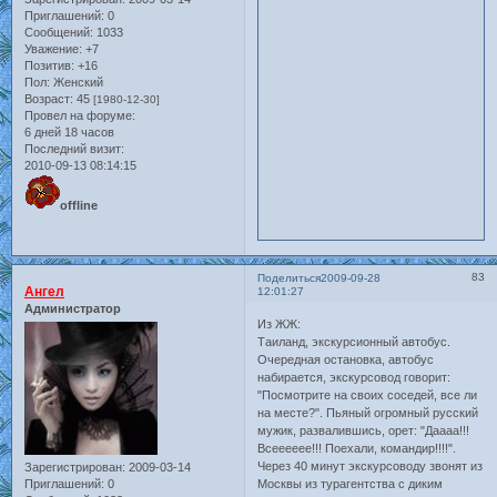
Приглашений:
0
Сообщений:
1033
Уважение:
+7
Позитив:
+16
Пол:
Женский
Возраст:
45
[1980-12-30]
Провел на форуме:
6 дней 18 часов
Последний визит:
2010-09-13 08:14:15
offline
83
Поделиться
2009-09-28
Ангел
12:01:27
Администратор
Из ЖЖ:
Таиланд, экскурсионный автобус.
Очередная остановка, автобус
набирается, экскурсовод говорит:
"Посмотрите на своих соседей, все ли
на месте?". Пьяный огромный русский
мужик, развалившись, орет: "Даааа!!!
Всееееее!!! Поехали, командир!!!!".
Через 40 минут экскурсоводу звонят из
Зарегистрирован
: 2009-03-14
Москвы из турагентства с диким
Приглашений:
0