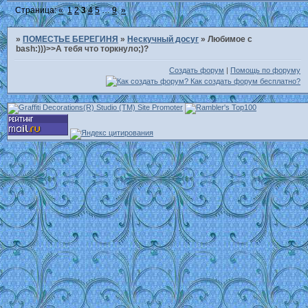
Страница:
«
1
2
3
4
5
…
9
»
»
ПОМЕСТЬЕ БЕРЕГИНЯ
»
Нескучный досуг
»
Любимое с
bash:)))>>А тебя что торкнуло;)?
Создать форум
|
Помощь по форуму