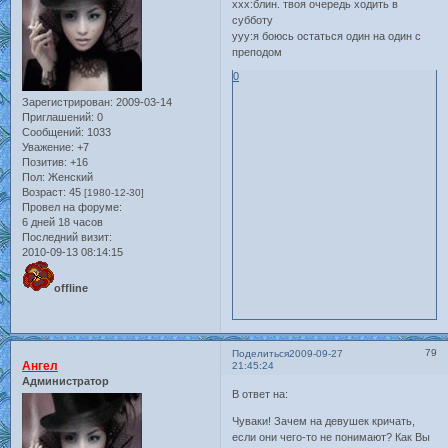
ххх:блин. твоя очередь ходить в
субботу
ууу:я боюсь остаться один на один с
преподом
0
Зарегистрирован
: 2009-03-14
Приглашений:
0
Сообщений:
1033
Уважение:
+7
Позитив:
+16
Пол:
Женский
Возраст:
45
[1980-12-30]
Провел на форуме:
6 дней 18 часов
Последний визит:
2010-09-13 08:14:15
offline
79
Поделиться
2009-09-27
Ангел
21:45:24
Администратор
В ответ на:
Чуваки! Зачем на девушек кричать,
если они чего-то не понимают? Как Вы