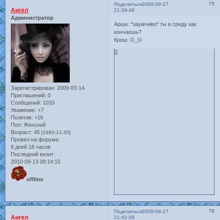
75
Поделиться
2009-09-27
Ангел
21:39:48
Администратор
Арши: *заумчиво* ты в среду как
кончаешь?
Крош: О_О
0
Зарегистрирован
: 2009-03-14
Приглашений:
0
Сообщений:
1033
Уважение:
+7
Позитив:
+16
Пол:
Женский
Возраст:
45
[1980-12-30]
Провел на форуме:
6 дней 18 часов
Последний визит:
2010-09-13 08:14:15
offline
76
Поделиться
2009-09-27
Ангел
21:42:09