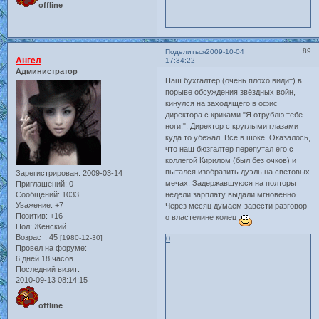
offline
89
Поделиться
2009-10-04
Ангел
17:34:22
Администратор
Наш бухгалтер (очень плохо видит) в
порыве обсуждения звёздных войн,
кинулся на заходящего в офис
директора с криками "Я отрублю тебе
ноги!". Директор с круглыми глазами
куда то убежал. Все в шоке. Оказалось,
что наш бюзгалтер перепутал его с
коллегой Кирилом (был без очков) и
пытался изобразить дуэль на световых
Зарегистрирован
: 2009-03-14
мечах. Задержавшуюся на полторы
Приглашений:
0
Сообщений:
1033
недели зарплату выдали мгновенно.
Уважение:
+7
Через месяц думаем завести разговор
Позитив:
+16
о властелине колец
Пол:
Женский
Возраст:
45
[1980-12-30]
0
Провел на форуме:
6 дней 18 часов
Последний визит:
2010-09-13 08:14:15
offline