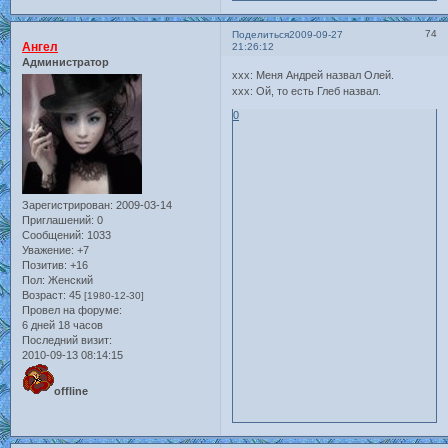
74
Поделиться
2009-09-27
Ангел
21:26:12
Администратор
ххх: Меня Андрей назвал Олей.
ххх: Ой, то есть Глеб назвал.
0
Зарегистрирован
: 2009-03-14
Приглашений:
0
Сообщений:
1033
Уважение:
+7
Позитив:
+16
Пол:
Женский
Возраст:
45
[1980-12-30]
Провел на форуме:
6 дней 18 часов
Последний визит:
2010-09-13 08:14:15
offline