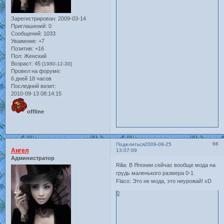
Зарегистрирован
: 2009-03-14
Приглашений:
0
Сообщений:
1033
Уважение:
+7
Позитив:
+16
Пол:
Женский
Возраст:
45
[1980-12-30]
Провел на форуме:
6 дней 18 часов
Последний визит:
2010-09-13 08:14:15
offline
66
Поделиться
2009-09-25
Ангел
13:07:09
Администратор
Rilia: В Японии сейчас вообще мода на
грудь маленького размера 0-1
Flaco: Это не мода, это неурожай! xD
0