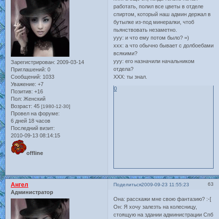
работать, полил все цветы в отделе
спиртом, который наш админ держал в
бутылке из-под минералки, чтоб
пьянствовать незаметно.
yyy: и что ему потом было? =)
xxx: а что обычно бывает с долбоебами
всякими?
yyy: его назначили начальником
Зарегистрирован
: 2009-03-14
отдела?
Приглашений:
0
Сообщений:
1033
XXX: ты знал.
Уважение:
+7
0
Позитив:
+16
Пол:
Женский
Возраст:
45
[1980-12-30]
Провел на форуме:
6 дней 18 часов
Последний визит:
2010-09-13 08:14:15
offline
Ангел
63
Поделиться
2009-09-23 11:55:23
Администратор
Она: расскажи мне свою фантазию? :-[
Он: Я хочу залезть на колесницу,
стоящую на здании администрации Спб