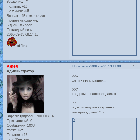
Уважение:
+7
Позитив:
+16
Пол:
Женский
Возраст:
45
[1980-12-30]
Провел на форуме:
6 дней 18 часов
Последний визит:
2010-09-13 08:14:15
offline
Ангел
69
Поделиться
2009-09-25 13:11:08
Администратор
xxx
дети - это страшно...
yyy
гандоны.... несправедливо)
xxx
а дети-гандоны - страшно
несправедливо! О_о
Зарегистрирован
: 2009-03-14
0
Приглашений:
0
Сообщений:
1033
Уважение:
+7
Позитив:
+16
Пол:
Женский