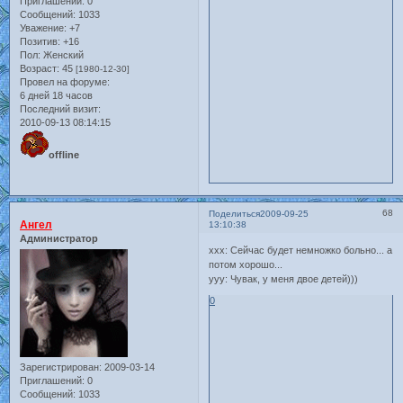
Приглашений:
0
Сообщений:
1033
Уважение:
+7
Позитив:
+16
Пол:
Женский
Возраст:
45
[1980-12-30]
Провел на форуме:
6 дней 18 часов
Последний визит:
2010-09-13 08:14:15
offline
68
Поделиться
2009-09-25
Ангел
13:10:38
Администратор
xxx: Сейчас будет немножко больно... а
потом хорошо...
ууу: Чувак, у меня двое детей)))
0
Зарегистрирован
: 2009-03-14
Приглашений:
0
Сообщений:
1033