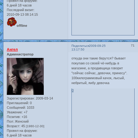
Провел на форуме:
6 дней 18 часов
Последний визит:
2010-09-13 08:14:15
offline
71
Поделиться
2009-09-25
Ангел
13:17:50
Администратор
откуда они такие берутся? бывает
покупаю со своей чё-нибудь в
магазине, а продавщица говорит
"сейчас сейчас, девочки, принесу".
100килограммовый качок, лысый,
небритый, яибу девочка
0
Зарегистрирован
: 2009-03-14
Приглашений:
0
Сообщений:
1033
Уважение:
+7
Позитив:
+16
Пол:
Женский
Возраст:
45
[1980-12-30]
Провел на форуме:
6 дней 18 часов