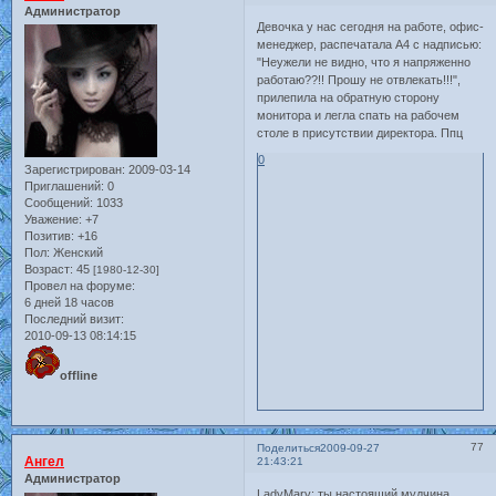
Администратор
Девочка у нас сегодня на работе, офис-
менеджер, распечатала А4 с надписью:
"Неужели не видно, что я напряженно
работаю??!! Прошу не отвлекать!!!",
прилепила на обратную сторону
монитора и легла спать на рабочем
столе в присутствии директора. Ппц
0
Зарегистрирован
: 2009-03-14
Приглашений:
0
Сообщений:
1033
Уважение:
+7
Позитив:
+16
Пол:
Женский
Возраст:
45
[1980-12-30]
Провел на форуме:
6 дней 18 часов
Последний визит:
2010-09-13 08:14:15
offline
77
Поделиться
2009-09-27
Ангел
21:43:21
Администратор
LadyMary: ты настоящий мудчина