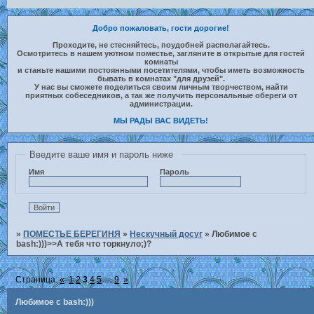
Добро пожаловать, гости дорогие!
Проходите, не стесняйтесь, поудобней располагайтесь.
Осмотритесь в нашем уютном поместье, загляните в открытые для гостей
комнаты
и станьте нашими постоянными посетителями, чтобы иметь возможность
бывать в комнатах "для друзей".
У нас вы сможете поделиться своим личным творчеством, найти
приятных собеседников, а так же получить персональные обереги от
администрации.
МЫ РАДЫ ВАС ВИДЕТЬ!
Введите ваше имя и пароль ниже
Имя
Пароль
»
ПОМЕСТЬЕ БЕРЕГИНЯ
»
Нескучный досуг
»
Любимое с
bash:)))>>А тебя что торкнуло;)?
Страница:
«
1
2
3
4
5
…
9
»
Любимое с bash:)))