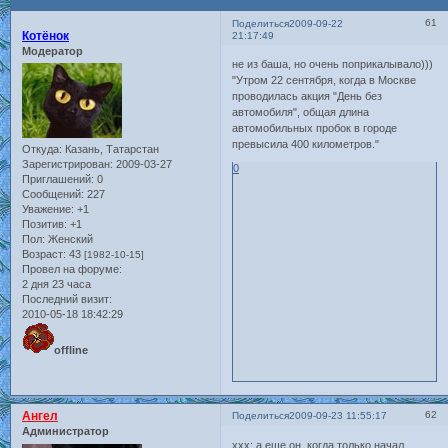
61
Поделиться
2009-09-22
Котёнок
21:17:49
Модератор
не из баша, но очень поприкалывало)))
"Утром 22 сентября, когда в Москве
проводилась акция "День без
автомобиля", общая длина
автомобильных пробок в городе
превысила 400 километров."
Откуда:
Казань, Татарстан
Зарегистрирован
: 2009-03-27
0
Приглашений:
0
Сообщений:
227
Уважение:
+1
Позитив:
+1
Пол:
Женский
Возраст:
43
[1982-10-15]
Провел на форуме:
2 дня 23 часа
Последний визит:
2010-05-18 18:42:29
offline
Ангел
62
Поделиться
2009-09-23 11:55:17
Администратор
xxx: а еще он, когда только начал