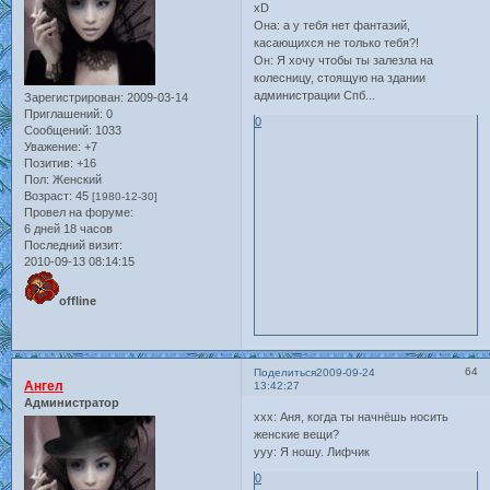
xD
Она: а у тебя нет фантазий,
касающихся не только тебя?!
Он: Я хочу чтобы ты залезла на
колесницу, стоящую на здании
администрации Спб...
Зарегистрирован
: 2009-03-14
Приглашений:
0
0
Сообщений:
1033
Уважение:
+7
Позитив:
+16
Пол:
Женский
Возраст:
45
[1980-12-30]
Провел на форуме:
6 дней 18 часов
Последний визит:
2010-09-13 08:14:15
offline
64
Поделиться
2009-09-24
Ангел
13:42:27
Администратор
ххх: Аня, когда ты начнёшь носить
женские вещи?
ууу: Я ношу. Лифчик
0