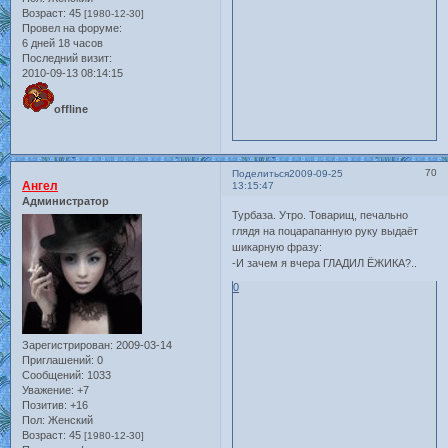
Возраст:
45
[1980-12-30]
Провел на форуме:
6 дней 18 часов
Последний визит:
2010-09-13 08:14:15
offline
70
Поделиться
2009-09-25
Ангел
13:15:47
Администратор
Турбаза. Утро. Товарищ, печально
глядя на поцарапанную руку выдаёт
шикарную фразу:
-И зачем я вчера ГЛАДИЛ ЁЖИКА?..
0
Зарегистрирован
: 2009-03-14
Приглашений:
0
Сообщений:
1033
Уважение:
+7
Позитив:
+16
Пол:
Женский
Возраст:
45
[1980-12-30]