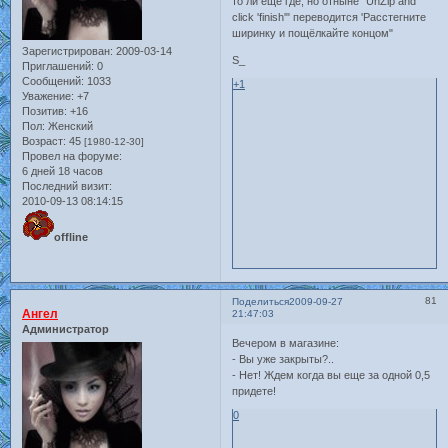
то ли ещё где, но отныне "UnZip and
click 'finish'" переводится 'Расстегните
ширинку и пощёлкайте концом"
Зарегистрирован
: 2009-03-14
S_
Приглашений:
0
Сообщений:
1033
+1
Уважение:
+7
Позитив:
+16
Пол:
Женский
Возраст:
45
[1980-12-30]
Провел на форуме:
6 дней 18 часов
Последний визит:
2010-09-13 08:14:15
offline
81
Поделиться
2009-09-27
Ангел
21:47:03
Администратор
Вечером в магазине:
- Вы уже закрыты?..
- Нет! Ждем когда вы еще за одной 0,5
придете!
0