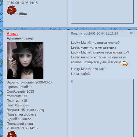
2010-09-13 08:14:15
offline
Ангел
88
Поделиться
2009-10-04 11:23:14
Администратор
Lucky Man ®: нравятся члены?
Leela: конечно, я же девушка
Lucky Man ®: а какие тебе нравятся?
Leela: такие, у которых на одном из
концов находится умный мужик
Lucky Man ®: это как?
Leela: забей
0
Зарегистрирован
: 2009-03-14
Приглашений:
0
Сообщений:
1033
Уважение:
+7
Позитив:
+16
Пол:
Женский
Возраст:
45
[1980-12-30]
Провел на форуме:
6 дней 18 часов
Последний визит:
2010-09-13 08:14:15