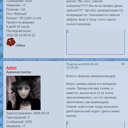
Сообщений:
1033
матом: "Вы чего, совсем
Уважение:
+7
озверели????? Вы на остановке двоих
Позитив:
+16
забыли!!!!!!". Автобус разворачивается,
Пол:
Женский
возвращается. Оказывается забыли
Возраст:
45
[1980-12-30]
забрать жену и тёщу этого самого
Провел на форуме:
пьяного мужика)
6 дней 18 часов
0
Последний визит:
2010-09-13 08:14:15
offline
84
Поделиться
2009-09-28
Ангел
12:05:30
Администратор
Взято с форума американоводов:
Моего хомяка убила его женщина–
хомяк. Прогрызла ему голову, и,
кажется, выела мозг (я не очень
присматривалось, но это зрелище
притягивает, как гравитация).
Помню, мой отчим тогда несколько
дней притихший ходил. Цветы маме
Зарегистрирован
: 2009-03-14
принес.
Приглашений:
0
Сообщений:
1033
0
Уважение:
+7