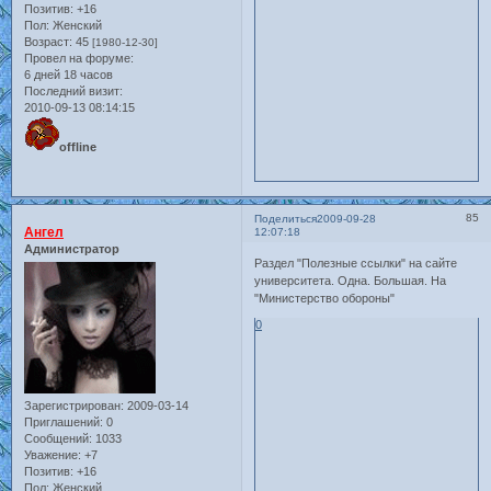
Позитив:
+16
Пол:
Женский
Возраст:
45
[1980-12-30]
Провел на форуме:
6 дней 18 часов
Последний визит:
2010-09-13 08:14:15
offline
85
Поделиться
2009-09-28
Ангел
12:07:18
Администратор
Раздел "Полезные ссылки" на сайте
университета. Одна. Большая. На
"Министерство обороны"
0
Зарегистрирован
: 2009-03-14
Приглашений:
0
Сообщений:
1033
Уважение:
+7
Позитив:
+16
Пол:
Женский