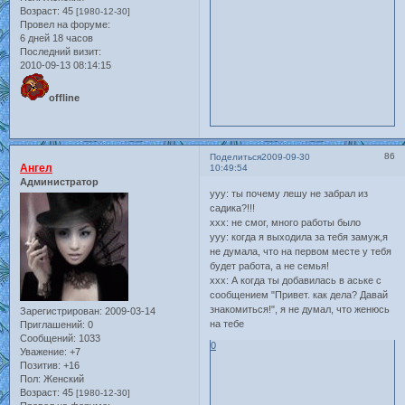
Возраст:
45
[1980-12-30]
Провел на форуме:
6 дней 18 часов
Последний визит:
2010-09-13 08:14:15
offline
86
Поделиться
2009-09-30
Ангел
10:49:54
Администратор
ууу: ты почему лешу не забрал из
садика?!!!
ххх: не смог, много работы было
ууу: когда я выходила за тебя замуж,я
не думала, что на первом месте у тебя
будет работа, а не семья!
ххх: А когда ты добавилась в аське с
сообщением "Привет. как дела? Давай
знакомиться!", я не думал, что женюсь
Зарегистрирован
: 2009-03-14
на тебе
Приглашений:
0
Сообщений:
1033
0
Уважение:
+7
Позитив:
+16
Пол:
Женский
Возраст:
45
[1980-12-30]