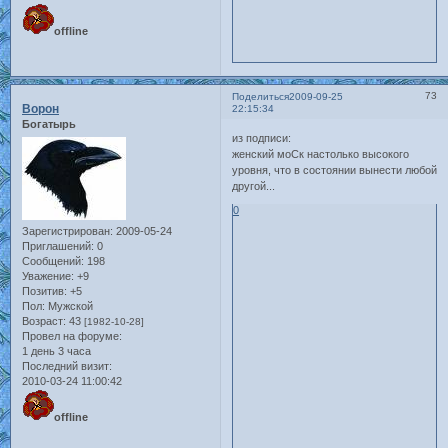
offline
73
Поделиться
2009-09-25
Ворон
22:15:34
Богатырь
из подписи:
женский моСк настолько высокого
уровня, что в состоянии вынести любой
другой...
0
Зарегистрирован
: 2009-05-24
Приглашений:
0
Сообщений:
198
Уважение:
+9
Позитив:
+5
Пол:
Мужской
Возраст:
43
[1982-10-28]
Провел на форуме:
1 день 3 часа
Последний визит:
2010-03-24 11:00:42
offline