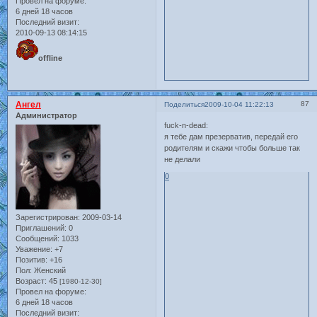
Провел на форуме:
6 дней 18 часов
Последний визит:
2010-09-13 08:14:15
offline
Ангел
87
Поделиться
2009-10-04 11:22:13
Администратор
fuck-n-dead:
я тебе дам презерватив, передай его
родителям и скажи чтобы больше так
не делали
0
Зарегистрирован
: 2009-03-14
Приглашений:
0
Сообщений:
1033
Уважение:
+7
Позитив:
+16
Пол:
Женский
Возраст:
45
[1980-12-30]
Провел на форуме:
6 дней 18 часов
Последний визит: