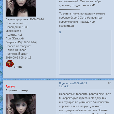
не понимаете?! Они же из ребра
сделаны, откуда там моск!?
---------------------
То есть в глине, по-вашему, мозгов
поболее будет? Хоть бы почитали
Зарегистрирован
: 2009-03-14
первоисточник, прежде чем
Приглашений:
0
позориться.
Сообщений:
1033
Уважение:
+7
0
Позитив:
+16
Пол:
Женский
Возраст:
45
[1980-12-30]
Провел на форуме:
6 дней 18 часов
Последний визит:
2010-09-13 08:14:15
offline
80
Поделиться
2009-09-27
Ангел
21:46:31
Администратор
Переводчик, говорите, работа скучная?
Я корректирую фрилансом одну тех.
инструкцию по установке банковского
сервака, с англ. на рус. До этого
инструкция побывала то ли в Промте,