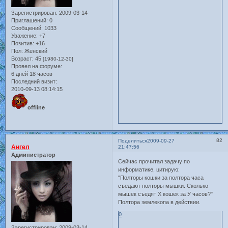
Зарегистрирован
: 2009-03-14
Приглашений:
0
Сообщений:
1033
Уважение:
+7
Позитив:
+16
Пол:
Женский
Возраст:
45
[1980-12-30]
Провел на форуме:
6 дней 18 часов
Последний визит:
2010-09-13 08:14:15
offline
82
Поделиться
2009-09-27
Ангел
21:47:56
Администратор
Сейчас прочитал задачу по
информатике, цитирую:
"Полторы кошки за полтора часа
съедают полторы мышки. Сколько
мышек съедят Х кошек за У часов?"
Полтора землекопа в действии.
0
Зарегистрирован
: 2009-03-14