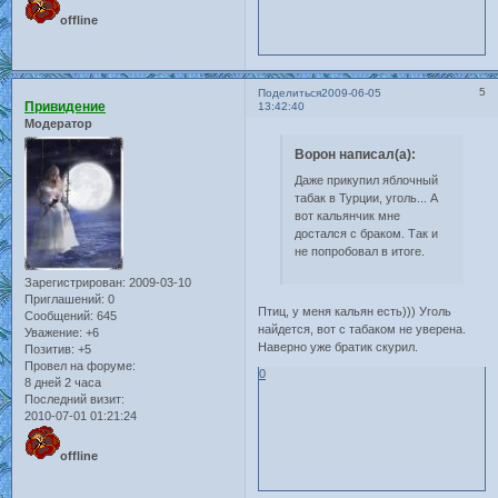
offline
5
Поделиться
2009-06-05
Привидение
13:42:40
Модератор
Ворон написал(а):
Даже прикупил яблочный
табак в Турции, уголь... А
вот кальянчик мне
достался с браком. Так и
не попробовал в итоге.
Зарегистрирован
: 2009-03-10
Приглашений:
0
Птиц, у меня кальян есть))) Уголь
Сообщений:
645
найдется, вот с табаком не уверена.
Уважение:
+6
Наверно уже братик скурил.
Позитив:
+5
Провел на форуме:
0
8 дней 2 часа
Последний визит:
2010-07-01 01:21:24
offline