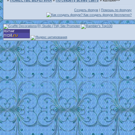
»
ПОМЕСТЬЕ БЕРЕГИНЯ
»
По секрету всему свету
»
Кальян>>
Создать форум
|
Помощь по форуму