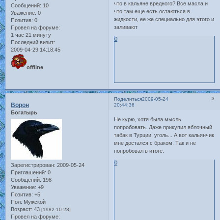
что в кальяне вредного? Все масла и
Сообщений:
10
что там еще есть остаються в
Уважение:
0
жидкости, ее же специально для этого и
Позитив:
0
заливают
Провел на форуме:
1 час 21 минуту
0
Последний визит:
2009-04-29 14:18:45
offline
3
Поделиться
2009-05-24
Ворон
20:44:36
Богатырь
Не курю, хотя была мысль
попробовать. Даже прикупил яблочный
табак в Турции, уголь... А вот кальянчик
мне достался с браком. Так и не
попробовал в итоге.
0
Зарегистрирован
: 2009-05-24
Приглашений:
0
Сообщений:
198
Уважение:
+9
Позитив:
+5
Пол:
Мужской
Возраст:
43
[1982-10-28]
Провел на форуме: