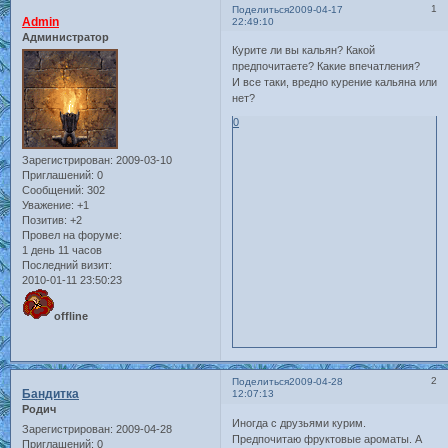
1
Поделиться
2009-04-17
Admin
22:49:10
Администратор
Курите ли вы кальян? Какой
предпочитаете? Какие впечатления?
И все таки, вредно курение кальяна или
нет?
0
Зарегистрирован
: 2009-03-10
Приглашений:
0
Сообщений:
302
Уважение:
+1
Позитив:
+2
Провел на форуме:
1 день 11 часов
Последний визит:
2010-01-11 23:50:23
offline
2
Поделиться
2009-04-28
Бандитка
12:07:13
Родич
Иногда с друзьями курим.
Зарегистрирован
: 2009-04-28
Предпочитаю фруктовые ароматы. А
Приглашений:
0