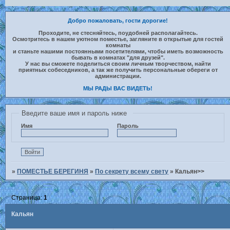
Добро пожаловать, гости дорогие!
Проходите, не стесняйтесь, поудобней располагайтесь.
Осмотритесь в нашем уютном поместье, загляните в открытые для гостей
комнаты
и станьте нашими постоянными посетителями, чтобы иметь возможность
бывать в комнатах "для друзей".
У нас вы сможете поделиться своим личным творчеством, найти
приятных собеседников, а так же получить персональные обереги от
администрации.
МЫ РАДЫ ВАС ВИДЕТЬ!
Введите ваше имя и пароль ниже
Имя
Пароль
»
ПОМЕСТЬЕ БЕРЕГИНЯ
»
По секрету всему свету
»
Кальян>>
Страница:
1
Кальян