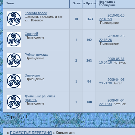
Последнее
Тема
Ответов
Просмотров
сообщение
Красота волос
2010-01-15
Шампуни, бальзамы и все
10
1674
22:40:59
Котёнок
т.п.
Привидение
Солярий
2010-01-15
Привидение
1
102
22:15:26
Привидение
Губная помада
Привидение
2009-05-31
3
303
10:34:16
Котёнок
Эпиляция
Привидение
2009-04-05
1
84
23:21:38
Ангел
Домашние рецепты
красоты
2009-04-04
1
108
Привидение
22:06:33
Котёнок
Страница:
1
»
ПОМЕСТЬЕ БЕРЕГИНЯ
»
Косметика