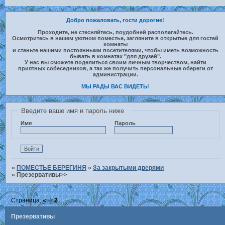
Добро пожаловать, гости дорогие!
Проходите, не стесняйтесь, поудобней располагайтесь.
Осмотритесь в нашем уютном поместье, загляните в открытые для гостей
комнаты
и станьте нашими постоянными посетителями, чтобы иметь возможность
бывать в комнатах "для друзей".
У нас вы сможете поделиться своим личным творчеством, найти
приятных собеседников, а так же получить персональные обереги от
администрации.
МЫ РАДЫ ВАС ВИДЕТЬ!
Введите ваше имя и пароль ниже
Имя
Пароль
»
ПОМЕСТЬЕ БЕРЕГИНЯ
»
За закрытыми дверями
»
Презервативы>>
Страница:
«
1
2
Презервативы