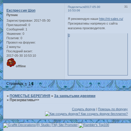
31
Поделиться
2017-05-30
Експрессия Шоп
10:53:06
Путник
Я рекомендую наши
http://rti-sales.ru/
Зарегистрирован
: 2017-05-30
Презервативы напрямую с сайта
Приглашений:
0
магазина производителя.
Сообщений:
1
Уважение:
0
0
Позитив:
0
Провел на форуме:
2 минуты
Последний визит:
2017-05-30 10:53:10
offline
Страница:
«
1
2
»
ПОМЕСТЬЕ БЕРЕГИНЯ
»
За закрытыми дверями
»
Презервативы>>
Создать форум
|
Помощь по форуму