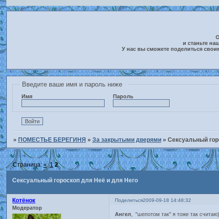
О
и станьте на
У нас вы сможете поделиться свои
Введите ваше имя и пароль ниже
Имя
Пароль
»
ПОМЕСТЬЕ БЕРЕГИНЯ
»
За закрытыми дверями
»
Сексуальный гор
Страница:
«
1
2
Сексуальный гороскоп для Неё и для Него
Котёнок
Поделиться
2009-09-18 14:48:32
Модератор
Ангел
, "шепотом так" я тоже так считаю)