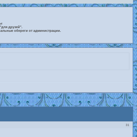
ты
"для друзей".
нальные обереги от администрации.
31