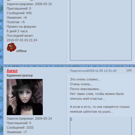
Зарегистрирован
: 2009-03-10
Приглашений:
0
Сообщений:
645
Уважение:
+6
Позитив:
+5
Провел на форуме:
8 дней 2 часа
Последний визит:
2010-07-01 01:21:24
offline
Ангел
195
Поделиться
2009-11-08 12:51:40
Администратор
Это очень сложно...
Очень-очень...
Почти невозможно...
Нет таких слов, чтобы можно было
описать моё счастье...
А если и есть, то они говорятся только
нежным шёпотом на ушко...
Зарегистрирован
: 2009-03-14
0
Приглашений:
0
Сообщений:
1033
Уважение:
+7