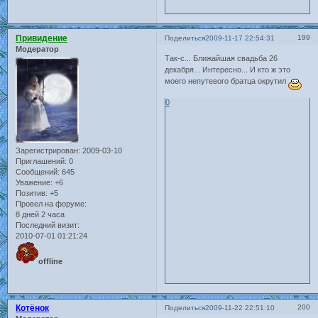
Привидение
199
Поделиться
2009-11-17 22:54:31
Модератор
Так-с... Ближайшая свадьба 26
декабря... Интересно... И кто ж это
моего непутевого братца окрутил
0
Зарегистрирован
: 2009-03-10
Приглашений:
0
Сообщений:
645
Уважение:
+6
Позитив:
+5
Провел на форуме:
8 дней 2 часа
Последний визит:
2010-07-01 01:21:24
offline
Котёнок
200
Поделиться
2009-11-22 22:51:10