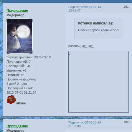
181
Поделиться
2009-10-13
Привидение
13:21:47
Модератор
Котёнок написал(а):
Своей голубой кровью????
розовой))))))))))))
0
Зарегистрирован
: 2009-03-10
Приглашений:
0
Сообщений:
645
Уважение:
+6
Позитив:
+5
Провел на форуме:
8 дней 2 часа
Последний визит:
2010-07-01 01:21:24
offline
182
Поделиться
2009-10-14
Привидение
21:33:33
Модератор