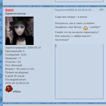
Ангел
190
Поделиться
2009-11-03 09:11:43
Администратор
Сидю аки ниндзя - в маске...
Интересно, как в таких условиях
продавать наш брэнд -
- улыбку?
Смайл что ли на маске нарисовать?
Или заказать у лайфа маски с
логотипом?
0
Зарегистрирован
: 2009-03-14
Приглашений:
0
Сообщений:
1033
Уважение:
+7
Позитив:
+16
Пол:
Женский
Возраст:
45
[1980-12-30]
Провел на форуме:
6 дней 18 часов
Последний визит:
2010-09-13 08:14:15
offline