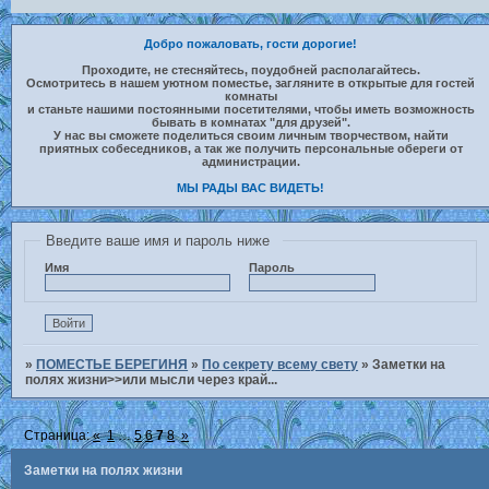
Добро пожаловать, гости дорогие!
Проходите, не стесняйтесь, поудобней располагайтесь.
Осмотритесь в нашем уютном поместье, загляните в открытые для гостей
комнаты
и станьте нашими постоянными посетителями, чтобы иметь возможность
бывать в комнатах "для друзей".
У нас вы сможете поделиться своим личным творчеством, найти
приятных собеседников, а так же получить персональные обереги от
администрации.
МЫ РАДЫ ВАС ВИДЕТЬ!
Введите ваше имя и пароль ниже
Имя
Пароль
»
ПОМЕСТЬЕ БЕРЕГИНЯ
»
По секрету всему свету
»
Заметки на
полях жизни>>или мысли через край...
Страница:
«
1
…
5
6
7
8
»
Заметки на полях жизни