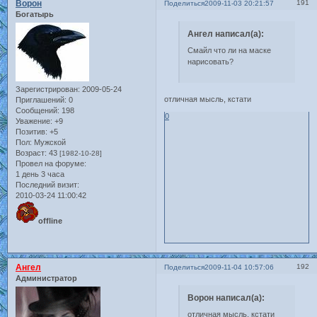
Ворон
191
Поделиться
2009-11-03 20:21:57
Богатырь
Ангел написал(а):
Смайл что ли на маске
нарисовать?
Зарегистрирован
: 2009-05-24
отличная мысль, кстати
Приглашений:
0
Сообщений:
198
0
Уважение:
+9
Позитив:
+5
Пол:
Мужской
Возраст:
43
[1982-10-28]
Провел на форуме:
1 день 3 часа
Последний визит:
2010-03-24 11:00:42
offline
Ангел
192
Поделиться
2009-11-04 10:57:06
Администратор
Ворон написал(а):
отличная мысль, кстати