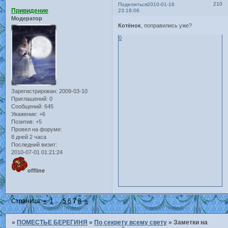
210
Поделиться
2010-01-16
Привидение
23:18:06
Модератор
Котёнок
, поправились уже?
0
Зарегистрирован
: 2009-03-10
Приглашений:
0
Сообщений:
645
Уважение:
+6
Позитив:
+5
Провел на форуме:
8 дней 2 часа
Последний визит:
2010-07-01 01:21:24
offline
Страница:
«
1
…
5
6
7
8
»
»
ПОМЕСТЬЕ БЕРЕГИНЯ
»
По секрету всему свету
»
Заметки на