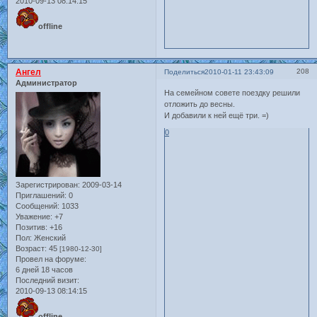
2010-09-13 08:14:15
offline
Ангел
208
Поделиться
2010-01-11 23:43:09
Администратор
На семейном совете поездку решили
отложить до весны.
И добавили к ней ещё три. =)
0
Зарегистрирован
: 2009-03-14
Приглашений:
0
Сообщений:
1033
Уважение:
+7
Позитив:
+16
Пол:
Женский
Возраст:
45
[1980-12-30]
Провел на форуме:
6 дней 18 часов
Последний визит:
2010-09-13 08:14:15
offline