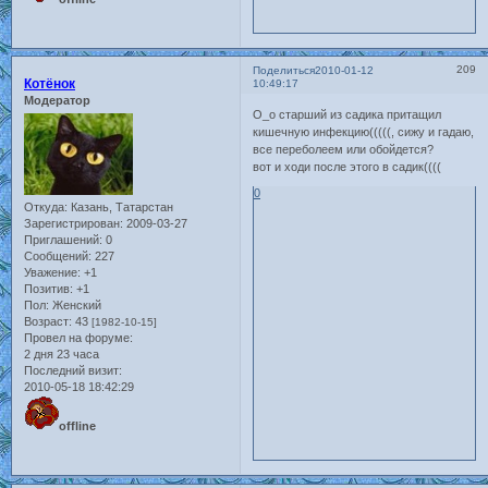
209
Поделиться
2010-01-12
Котёнок
10:49:17
Модератор
О_о старший из садика притащил
кишечную инфекцию(((((, сижу и гадаю,
все переболеем или обойдется?
вот и ходи после этого в садик((((
0
Откуда:
Казань, Татарстан
Зарегистрирован
: 2009-03-27
Приглашений:
0
Сообщений:
227
Уважение:
+1
Позитив:
+1
Пол:
Женский
Возраст:
43
[1982-10-15]
Провел на форуме:
2 дня 23 часа
Последний визит:
2010-05-18 18:42:29
offline