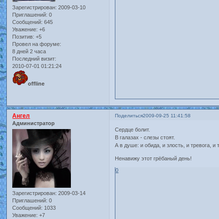
Зарегистрирован
: 2009-03-10
Приглашений:
0
Сообщений:
645
Уважение:
+6
Позитив:
+5
Провел на форуме:
8 дней 2 часа
Последний визит:
2010-07-01 01:21:24
offline
Ангел
Поделиться
2009-09-25 11:41:58
Администратор
Сердце болит.
В галазах - слезы стоят.
А в душе: и обида, и злость, и тревога, и т
Ненавижу этот грёбаный день!
0
Зарегистрирован
: 2009-03-14
Приглашений:
0
Сообщений:
1033
Уважение:
+7