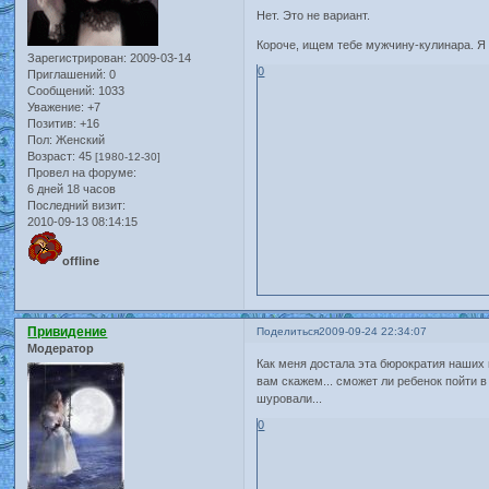
Нет. Это не вариант.
Короче, ищем тебе мужчину-кулинара. Я
Зарегистрирован
: 2009-03-14
0
Приглашений:
0
Сообщений:
1033
Уважение:
+7
Позитив:
+16
Пол:
Женский
Возраст:
45
[1980-12-30]
Провел на форуме:
6 дней 18 часов
Последний визит:
2010-09-13 08:14:15
offline
Привидение
Поделиться
2009-09-24 22:34:07
Модератор
Как меня достала эта бюрократия наших 
вам скажем... сможет ли ребенок пойти в
шуровали...
0