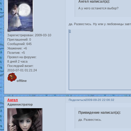
Ангел написал(а):
А у него останется выбор?
да. Развестись. Ну или у любовницы завт
0
Зарегистрирован
: 2009-03-10
Приглашений:
0
Сообщений:
645
Уважение:
+6
Позитив:
+5
Провел на форуме:
8 дней 2 часа
Последний визит:
2010-07-01 01:21:24
offline
Ангел
Поделиться
2009-09-20 22:06:32
Администратор
Привидение написал(а):
да. Развестись.