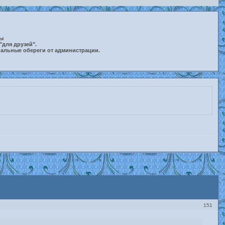
ты
"для друзей".
нальные обереги от администрации.
151