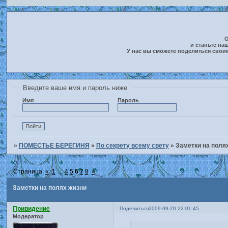
О
и станьте на
У нас вы сможете поделиться свои
Введите ваше имя и пароль ниже
Имя
Пароль
»
ПОМЕСТЬЕ БЕРЕГИНЯ
»
По секрету всему свету
»
Заметки на полях
Страница:
«
1
…
4
5
6
7
8
»
Заметки на полях жизни
Привидение
Поделиться
2009-09-20 22:01:45
Модератор