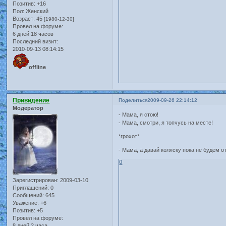
Позитив:
+16
Пол:
Женский
Возраст:
45
[1980-12-30]
Провел на форуме:
6 дней 18 часов
Последний визит:
2010-09-13 08:14:15
offline
Привидение
Поделиться
2009-09-26 22:14:12
Модератор
- Мама, я стою!
- Мама, смотри, я топчусь на месте!
*грохот*
- Мама, а давай коляску пока не будем от
0
Зарегистрирован
: 2009-03-10
Приглашений:
0
Сообщений:
645
Уважение:
+6
Позитив:
+5
Провел на форуме:
8 дней 2 часа