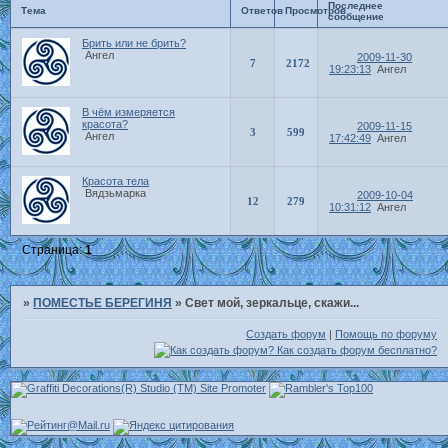
Последнее
Тема
Ответов
Просмотров
сообщение
Брить или не брить?
Ангел
2009-11-30
7
2172
19:23:13
Ангел
В чём измеряется
красота?
2009-11-15
3
599
Ангел
17:42:49
Ангел
Красота тела
Вядзьмарка
2009-10-04
12
279
10:31:12
Ангел
Страница:
1
»
ПОМЕСТЬЕ БЕРЕГИНЯ
»
Свет мой, зеркальце, скажи...
Создать форум
|
Помощь по форуму