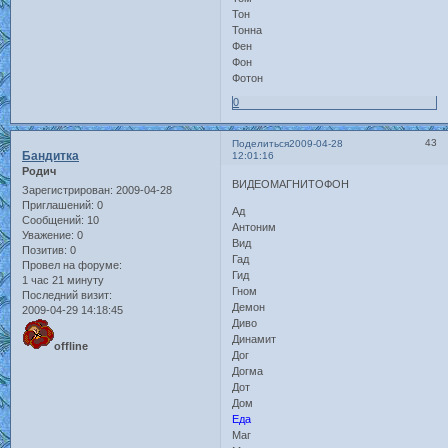
Тон
Тонна
Фен
Фон
Фотон
0
43
Поделиться
2009-04-28
Бандитка
12:01:16
Родич
ВИДЕОМАГНИТОФОН
Зарегистрирован
: 2009-04-28
Приглашений:
0
Ад
Сообщений:
10
Антоним
Уважение:
0
Вид
Позитив:
0
Гад
Провел на форуме:
Гид
1 час 21 минуту
Гном
Последний визит:
Демон
2009-04-29 14:18:45
Диво
Динамит
offline
Дог
Догма
Дот
Дом
Еда
Маг