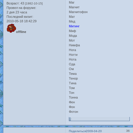
Маг
Возраст:
43
[1982-10-15]
Магнит
Провел на форуме:
Магнитофон
2 дня 23 часа
Последний визит:
Мат
2010-05-18 18:42:29
Мед
Митинг
Миф
offline
Мода
Мот
Нимфа
Нога
Ногти
Нота
Ода
Ом
Тема
Тенор
Тина
Том
Тон
Тонна
Фен
Фон
Фотон
0
36
Поделиться
2009-04-20