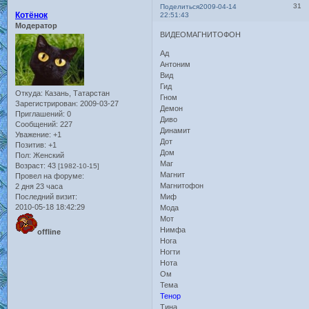
31
Поделиться
2009-04-14
Котёнок
22:51:43
Модератор
ВИДЕОМАГНИТОФОН
Ад
Антоним
Вид
Гид
Откуда:
Казань, Татарстан
Гном
Зарегистрирован
: 2009-03-27
Демон
Приглашений:
0
Диво
Сообщений:
227
Динамит
Уважение:
+1
Дот
Позитив:
+1
Дом
Пол:
Женский
Маг
Возраст:
43
[1982-10-15]
Магнит
Провел на форуме:
Магнитофон
2 дня 23 часа
Последний визит:
Миф
2010-05-18 18:42:29
Мода
Мот
Нимфа
offline
Нога
Ногти
Нота
Ом
Тема
Тенор
Тина