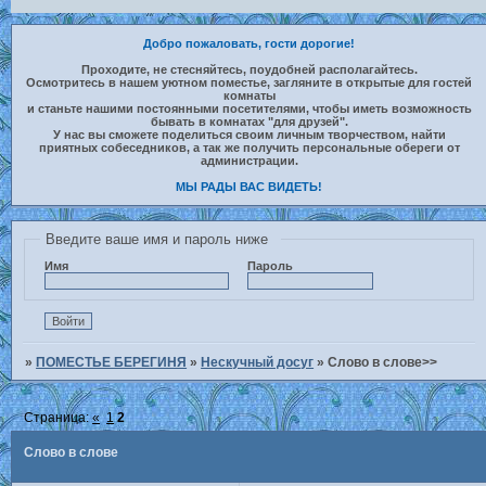
Добро пожаловать, гости дорогие!
Проходите, не стесняйтесь, поудобней располагайтесь.
Осмотритесь в нашем уютном поместье, загляните в открытые для гостей
комнаты
и станьте нашими постоянными посетителями, чтобы иметь возможность
бывать в комнатах "для друзей".
У нас вы сможете поделиться своим личным творчеством, найти
приятных собеседников, а так же получить персональные обереги от
администрации.
МЫ РАДЫ ВАС ВИДЕТЬ!
Введите ваше имя и пароль ниже
Имя
Пароль
»
ПОМЕСТЬЕ БЕРЕГИНЯ
»
Нескучный досуг
»
Слово в слове>>
Страница:
«
1
2
Слово в слове