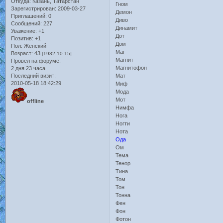
Откуда:
Казань, Татарстан
Гном
Зарегистрирован
: 2009-03-27
Демон
Приглашений:
0
Диво
Сообщений:
227
Динамит
Уважение:
+1
Дот
Позитив:
+1
Дом
Пол:
Женский
Маг
Возраст:
43
[1982-10-15]
Магнит
Провел на форуме:
Магнитофон
2 дня 23 часа
Последний визит:
Мат
2010-05-18 18:42:29
Миф
Мода
Мот
offline
Нимфа
Нога
Ногти
Нота
Ода
Ом
Тема
Тенор
Тина
Том
Тон
Тонна
Фен
Фон
Фотон