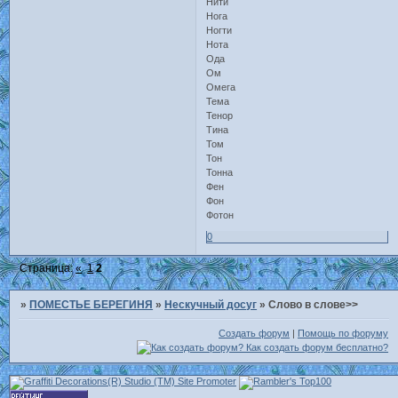
Нити
Нога
Ногти
Нота
Ода
Ом
Омега
Тема
Тенор
Тина
Том
Тон
Тонна
Фен
Фон
Фотон
0
Страница:
«
1
2
»
ПОМЕСТЬЕ БЕРЕГИНЯ
»
Нескучный досуг
»
Слово в слове>>
Создать форум
|
Помощь по форуму