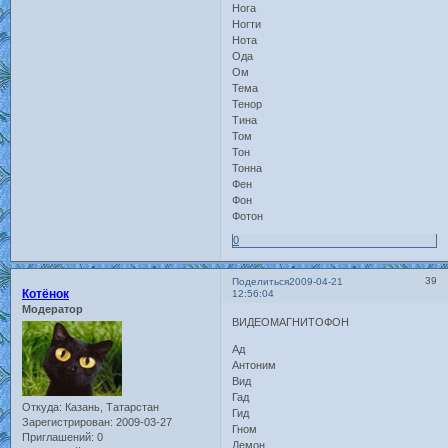
Нога
Ногти
Нота
Ода
Ом
Тема
Тенор
Тина
Том
Тон
Тонна
Фен
Фон
Фотон
0
39
Поделиться
2009-04-21
Котёнок
12:56:04
Модератор
ВИДЕОМАГНИТОФОН
Ад
Антоним
Вид
Гад
Откуда:
Казань, Татарстан
Гид
Зарегистрирован
: 2009-03-27
Гном
Приглашений:
0
Демон