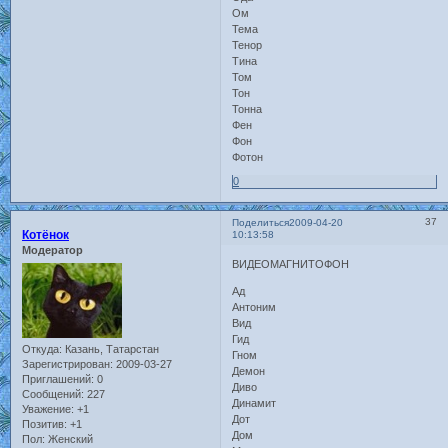
Ом
Тема
Тенор
Тина
Том
Тон
Тонна
Фен
Фон
Фотон
0
37
Поделиться
2009-04-20
Котёнок
10:13:58
Модератор
ВИДЕОМАГНИТОФОН
Ад
Антоним
Вид
Гид
Откуда:
Казань, Татарстан
Гном
Зарегистрирован
: 2009-03-27
Демон
Приглашений:
0
Диво
Сообщений:
227
Динамит
Уважение:
+1
Дот
Позитив:
+1
Дом
Пол:
Женский