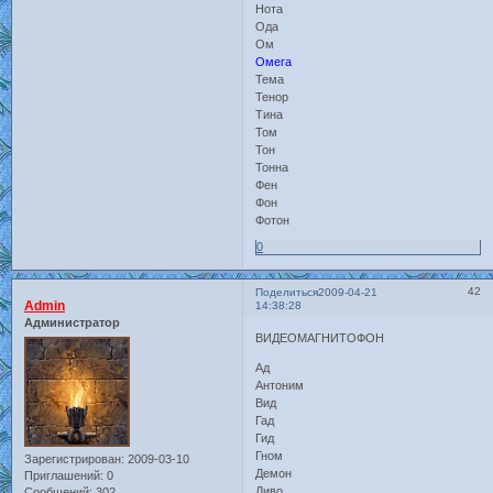
Нота
Ода
Ом
Омега
Тема
Тенор
Тина
Том
Тон
Тонна
Фен
Фон
Фотон
0
42
Поделиться
2009-04-21
Admin
14:38:28
Администратор
ВИДЕОМАГНИТОФОН
Ад
Антоним
Вид
Гад
Гид
Гном
Зарегистрирован
: 2009-03-10
Демон
Приглашений:
0
Диво
Сообщений:
302