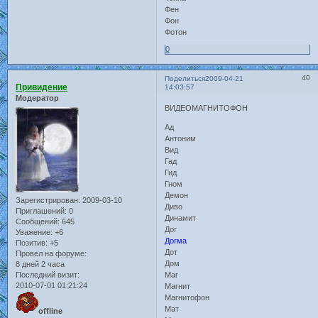
Фен
Фон
Фотон
0
40
Поделиться
2009-04-21
Привидение
14:03:57
Модератор
ВИДЕОМАГНИТОФОН
Ад
Антоним
Вид
Гад
Гид
Гном
Демон
Зарегистрирован
: 2009-03-10
Диво
Приглашений:
0
Динамит
Сообщений:
645
Дог
Уважение:
+6
Догма
Позитив:
+5
Дот
Провел на форуме:
Дом
8 дней 2 часа
Последний визит:
Маг
2010-07-01 01:21:24
Магнит
Магнитофон
Мат
offline