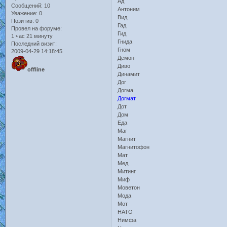
Ад
Сообщений:
10
Антоним
Уважение:
0
Вид
Позитив:
0
Гад
Провел на форуме:
Гид
1 час 21 минуту
Гнида
Последний визит:
Гном
2009-04-29 14:18:45
Демон
Диво
offline
Динамит
Дог
Догма
Догмат
Дот
Дом
Еда
Маг
Магнит
Магнитофон
Мат
Мед
Митинг
Миф
Моветон
Мода
Мот
НАТО
Нимфа