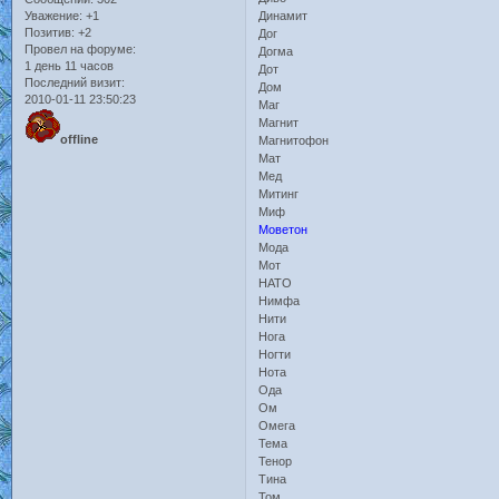
Уважение:
+1
Динамит
Позитив:
+2
Дог
Провел на форуме:
Догма
1 день 11 часов
Дот
Последний визит:
Дом
2010-01-11 23:50:23
Маг
Магнит
offline
Магнитофон
Мат
Мед
Митинг
Миф
Моветон
Мода
Мот
НАТО
Нимфа
Нити
Нога
Ногти
Нота
Ода
Ом
Омега
Тема
Тенор
Тина
Том