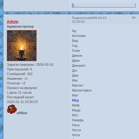
0
34
Поделиться
2009-04-15
Admin
13:30:02
Администратор
Ад
Антоним
Вид
Гид
Гном
Демон
Диво
Зарегистрирован
: 2009-03-10
Динамит
Приглашений:
0
Дот
Сообщений:
302
Дом
Уважение:
+1
Маг
Позитив:
+2
Магнит
Провел на форуме:
Магнитофон
1 день 11 часов
Мат
Последний визит:
Мед
2010-01-11 23:50:23
Миф
Мода
offline
Мот
Нимфа
Нога
Ногти
Нота