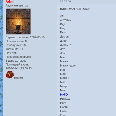
Admin
09:27:50
Администратор
ВИДЕОМАГНИТОФОН
Ад
Антоним
Вид
Гид
Гном
Демон
Зарегистрирован
: 2009-03-10
Диво
Приглашений:
0
Динамит
Сообщений:
302
Уважение:
+1
Дот
Позитив:
+2
Дом
Провел на форуме:
Маг
1 день 11 часов
Магнит
Последний визит:
Магнитофон
2010-01-11 23:50:23
Мат
Мед
offline
Митинг
Миф
Мода
Мот
НАТО
Нимфа
Нога
Ногти
Нота
Ода