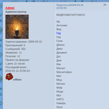
38
Поделиться
2009-04-20
Admin
10:40:00
Администратор
ВИДЕОМАГНИТОФОН
Ад
Антоним
Вид
Гад
Гид
Гном
Зарегистрирован
: 2009-03-10
Демон
Приглашений:
0
Диво
Сообщений:
302
Уважение:
+1
Динамит
Позитив:
+2
Дот
Провел на форуме:
Дом
1 день 11 часов
Маг
Последний визит:
Магнит
2010-01-11 23:50:23
Магнитофон
Мат
offline
Мед
Митинг
Миф
Мода
Мот
НАТО
Нимфа
Нити