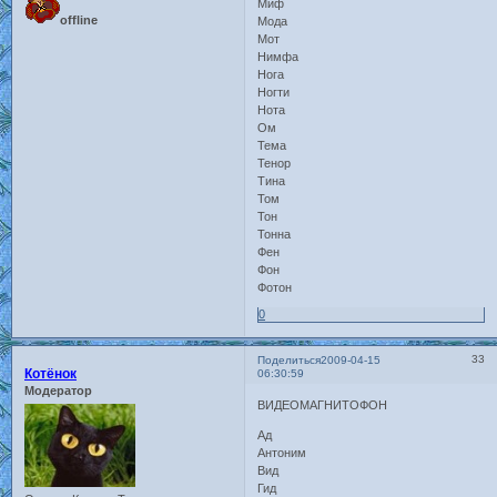
Миф
offline
Мода
Мот
Нимфа
Нога
Ногти
Нота
Ом
Тема
Тенор
Тина
Том
Тон
Тонна
Фен
Фон
Фотон
0
33
Поделиться
2009-04-15
Котёнок
06:30:59
Модератор
ВИДЕОМАГНИТОФОН
Ад
Антоним
Вид
Гид