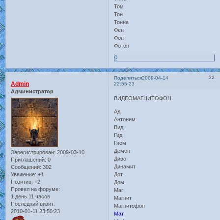
Том
Тон
Тонна
Фен
Фон
Фотон
0
32
Поделиться
2009-04-14
Admin
22:55:23
Администратор
ВИДЕОМАГНИТОФОН
Ад
Антоним
Вид
Гид
Гном
Демон
Зарегистрирован
: 2009-03-10
Диво
Приглашений:
0
Динамит
Сообщений:
302
Уважение:
+1
Дот
Позитив:
+2
Дом
Провел на форуме:
Маг
1 день 11 часов
Магнит
Последний визит:
Магнитофон
2010-01-11 23:50:23
Мат