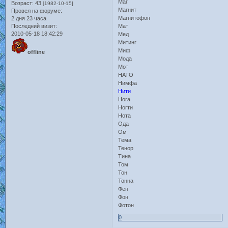
Маг
Возраст:
43
[1982-10-15]
Магнит
Провел на форуме:
Магнитофон
2 дня 23 часа
Последний визит:
Мат
2010-05-18 18:42:29
Мед
Митинг
Миф
offline
Мода
Мот
НАТО
Нимфа
Нити
Нога
Ногти
Нота
Ода
Ом
Тема
Тенор
Тина
Том
Тон
Тонна
Фен
Фон
Фотон
0