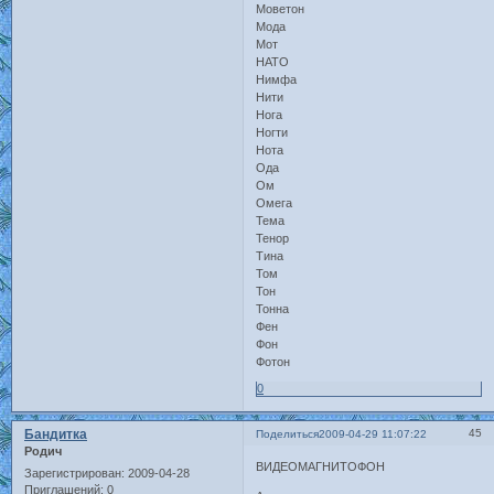
Моветон
Мода
Мот
НАТО
Нимфа
Нити
Нога
Ногти
Нота
Ода
Ом
Омега
Тема
Тенор
Тина
Том
Тон
Тонна
Фен
Фон
Фотон
0
Бандитка
45
Поделиться
2009-04-29 11:07:22
Родич
ВИДЕОМАГНИТОФОН
Зарегистрирован
: 2009-04-28
Приглашений:
0