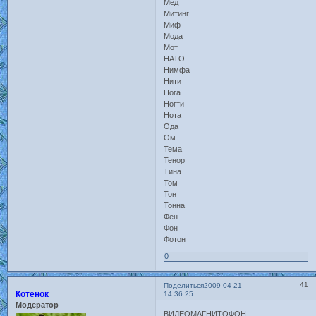
Мед
Митинг
Миф
Мода
Мот
НАТО
Нимфа
Нити
Нога
Ногти
Нота
Ода
Ом
Тема
Тенор
Тина
Том
Тон
Тонна
Фен
Фон
Фотон
0
41
Поделиться
2009-04-21
Котёнок
14:36:25
Модератор
ВИДЕОМАГНИТОФОН