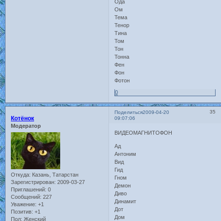
Ода
Ом
Тема
Тенор
Тина
Том
Тон
Тонна
Фен
Фон
Фотон
0
35
Поделиться
2009-04-20
Котёнок
09:07:06
Модератор
ВИДЕОМАГНИТОФОН
Ад
Антоним
Вид
Гид
Откуда:
Казань, Татарстан
Гном
Зарегистрирован
: 2009-03-27
Демон
Приглашений:
0
Диво
Сообщений:
227
Динамит
Уважение:
+1
Дот
Позитив:
+1
Дом
Пол:
Женский