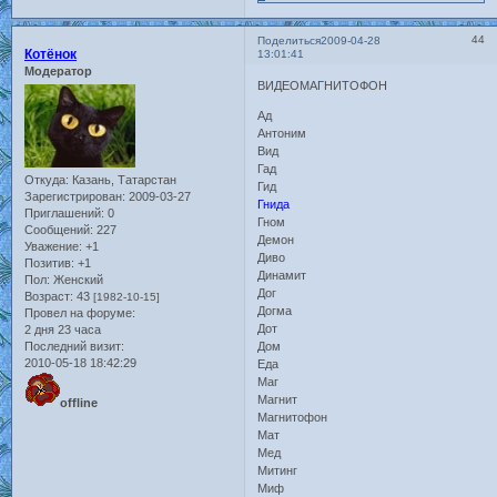
44
Поделиться
2009-04-28
Котёнок
13:01:41
Модератор
ВИДЕОМАГНИТОФОН
Ад
Антоним
Вид
Гад
Откуда:
Казань, Татарстан
Гид
Зарегистрирован
: 2009-03-27
Гнида
Приглашений:
0
Гном
Сообщений:
227
Демон
Уважение:
+1
Диво
Позитив:
+1
Динамит
Пол:
Женский
Дог
Возраст:
43
[1982-10-15]
Догма
Провел на форуме:
Дот
2 дня 23 часа
Последний визит:
Дом
2010-05-18 18:42:29
Еда
Маг
Магнит
offline
Магнитофон
Мат
Мед
Митинг
Миф