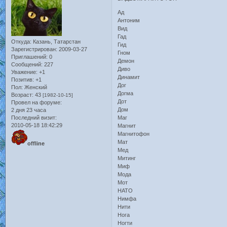
Ад
Антоним
Вид
Гад
Откуда:
Казань, Татарстан
Гид
Зарегистрирован
: 2009-03-27
Гном
Приглашений:
0
Демон
Сообщений:
227
Диво
Уважение:
+1
Динамит
Позитив:
+1
Дог
Пол:
Женский
Догма
Возраст:
43
[1982-10-15]
Дот
Провел на форуме:
Дом
2 дня 23 часа
Последний визит:
Маг
2010-05-18 18:42:29
Магнит
Магнитофон
Мат
offline
Мед
Митинг
Миф
Мода
Мот
НАТО
Нимфа
Нити
Нога
Ногти