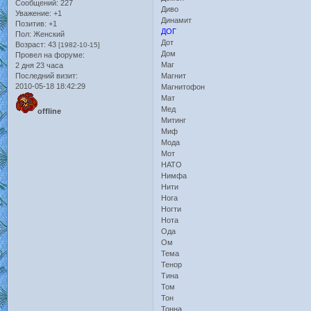
Сообщений:
227
Диво
Уважение:
+1
Динамит
Позитив:
+1
ДОГ
Пол:
Женский
Дот
Возраст:
43
[1982-10-15]
Дом
Провел на форуме:
Маг
2 дня 23 часа
Последний визит:
Магнит
2010-05-18 18:42:29
Магнитофон
Мат
Мед
offline
Митинг
Миф
Мода
Мот
НАТО
Нимфа
Нити
Нога
Ногти
Нота
Ода
Ом
Тема
Тенор
Тина
Том
Тон
Тонна