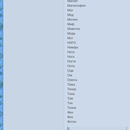
Магнит
Магнитофон
Мат
Мед
Митинг
Миф
Моветон
Мода
Мот
НАТО
Нимфа
Нити
Нога
Ногти
Нота
Ода
Ом
Омега
Тема
Тенор
Тина
Том
Тон
Тонна
Фен
Фон
Фотон
0