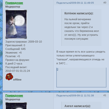
Привидение
40
Поделиться
2009-09-11 11:49:05
Модератор
Котёнок написал(а):
На пьяной вечеринке
после оргии, прийти
недельки так через 2 и
сказать что беременна мол
от него))). Ну или устроить
похожую ситуацию
Зарегистрирован
: 2009-03-10
Приглашений:
0
Сообщений:
645
В наше время есть все шансы увидеть
Уважение:
+6
только пятки улепетывающего
Позитив:
+5
"папаши", направляющиеся отнюдь не
Провел на форуме:
в ЗАГС...
8 дней 2 часа
Последний визит:
0
2010-07-01 01:21:24
offline
Привидение
41
Поделиться
2009-09-11 11:51:38
Модератор
Ангел написал(а):