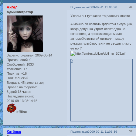
Ангел
31
Поделиться
2009-09-11 11:00:20
Администратор
Ужасы вы тут какие-то рассказываете...
А можно ли назвать флритом ситуацию,
когда девушка утром стоит одна на
остановке, а проезжающие мимо
автомобилисты ей сигналят, машут
руками, улыбаюстся и не сводят глаз с
её ног?
Зарегистрирован
: 2009-03-14
Приглашений:
0
0
Сообщений:
1033
Уважение:
+7
Позитив:
+16
Пол:
Женский
Возраст:
45
[1980-12-30]
Провел на форуме:
6 дней 18 часов
Последний визит:
2010-09-13 08:14:15
offline
Котёнок
32
Поделиться
2009-09-11 11:03:36