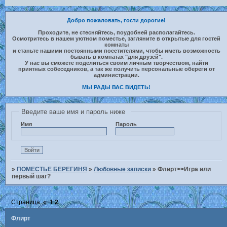
Добро пожаловать, гости дорогие!
Проходите, не стесняйтесь, поудобней располагайтесь.
Осмотритесь в нашем уютном поместье, загляните в открытые для гостей
комнаты
и станьте нашими постоянными посетителями, чтобы иметь возможность
бывать в комнатах "для друзей".
У нас вы сможете поделиться своим личным творчеством, найти
приятных собеседников, а так же получить персональные обереги от
администрации.
МЫ РАДЫ ВАС ВИДЕТЬ!
Введите ваше имя и пароль ниже
Имя
Пароль
»
ПОМЕСТЬЕ БЕРЕГИНЯ
»
Любовные записки
»
Флирт>>Игра или
первый шаг?
Страница:
«
1
2
Флирт