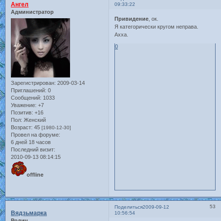
Ангел
09:33:22
Администратор
Привидение
, ок.
Я категорически кругом неправа.
Ахха.
0
Зарегистрирован
: 2009-03-14
Приглашений:
0
Сообщений:
1033
Уважение:
+7
Позитив:
+16
Пол:
Женский
Возраст:
45
[1980-12-30]
Провел на форуме:
6 дней 18 часов
Последний визит:
2010-09-13 08:14:15
offline
53
Поделиться
2009-09-12
Вядзьмарка
10:56:54
Родич