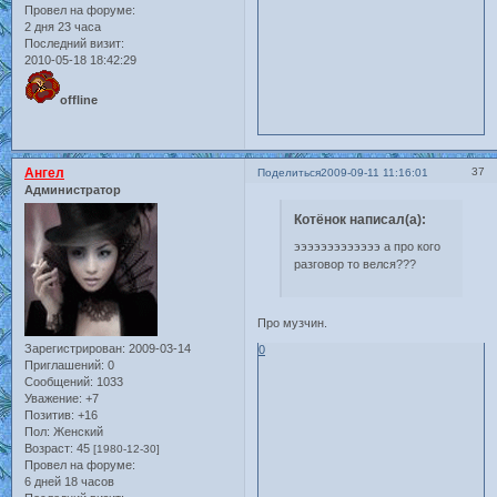
Провел на форуме:
2 дня 23 часа
Последний визит:
2010-05-18 18:42:29
offline
Ангел
37
Поделиться
2009-09-11 11:16:01
Администратор
Котёнок написал(а):
эээээээээээээ а про кого
разговор то велся???
Про музчин.
Зарегистрирован
: 2009-03-14
0
Приглашений:
0
Сообщений:
1033
Уважение:
+7
Позитив:
+16
Пол:
Женский
Возраст:
45
[1980-12-30]
Провел на форуме:
6 дней 18 часов