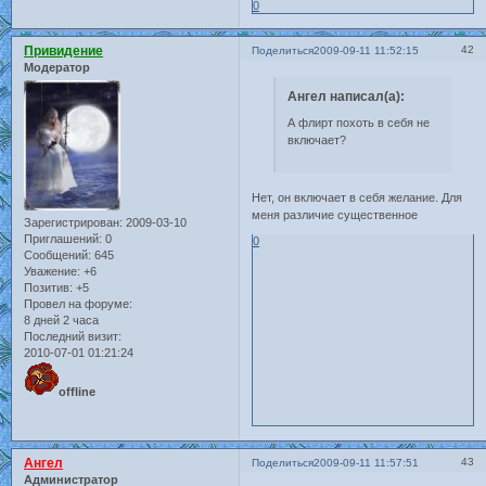
0
Привидение
42
Поделиться
2009-09-11 11:52:15
Модератор
Ангел написал(а):
А флирт похоть в себя не
включает?
Нет, он включает в себя желание. Для
меня различие существенное
Зарегистрирован
: 2009-03-10
Приглашений:
0
0
Сообщений:
645
Уважение:
+6
Позитив:
+5
Провел на форуме:
8 дней 2 часа
Последний визит:
2010-07-01 01:21:24
offline
Ангел
43
Поделиться
2009-09-11 11:57:51
Администратор