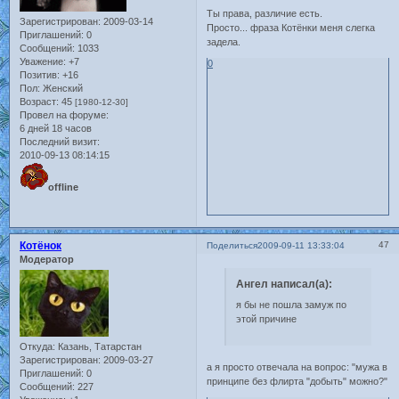
Ты права, различие есть.
Зарегистрирован
: 2009-03-14
Просто... фраза Котёнки меня слегка
Приглашений:
0
задела.
Сообщений:
1033
Уважение:
+7
0
Позитив:
+16
Пол:
Женский
Возраст:
45
[1980-12-30]
Провел на форуме:
6 дней 18 часов
Последний визит:
2010-09-13 08:14:15
offline
Котёнок
47
Поделиться
2009-09-11 13:33:04
Модератор
Ангел написал(а):
я бы не пошла замуж по
этой причине
Откуда:
Казань, Татарстан
Зарегистрирован
: 2009-03-27
а я просто отвечала на вопрос: "мужа в
Приглашений:
0
принципе без флирта "добыть" можно?"
Сообщений:
227