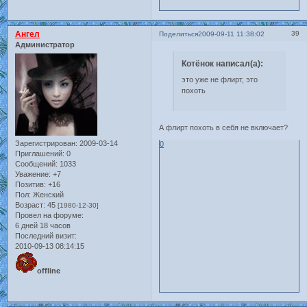
Ангел
39
Поделиться
2009-09-11 11:38:02
Администратор
Котёнок написал(а):
это уже не флирт, это
похоть
А флирт похоть в себя не включает?
Зарегистрирован
: 2009-03-14
0
Приглашений:
0
Сообщений:
1033
Уважение:
+7
Позитив:
+16
Пол:
Женский
Возраст:
45
[1980-12-30]
Провел на форуме:
6 дней 18 часов
Последний визит:
2010-09-13 08:14:15
offline