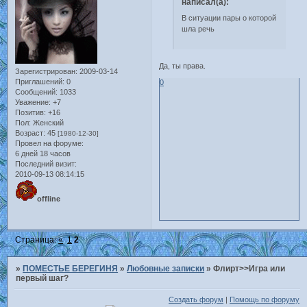
написал(а):
В ситуации пары о которой
шла речь
Да, ты права.
Зарегистрирован
: 2009-03-14
Приглашений:
0
0
Сообщений:
1033
Уважение:
+7
Позитив:
+16
Пол:
Женский
Возраст:
45
[1980-12-30]
Провел на форуме:
6 дней 18 часов
Последний визит:
2010-09-13 08:14:15
offline
Страница:
«
1
2
»
ПОМЕСТЬЕ БЕРЕГИНЯ
»
Любовные записки
»
Флирт>>Игра или
первый шаг?
Создать форум
|
Помощь по форуму