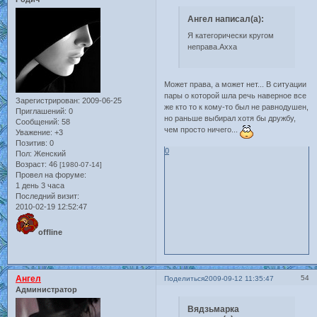
Ангел написал(а):
Я категорически кругом
неправа.Ахха
Может права, а может нет... В ситуации
пары о которой шла речь наверное все
Зарегистрирован
: 2009-06-25
же кто то к кому-то был не равнодушен,
Приглашений:
0
но раньше выбирал хотя бы дружбу,
Сообщений:
58
чем просто ничего...
Уважение:
+3
Позитив:
0
0
Пол:
Женский
Возраст:
46
[1980-07-14]
Провел на форуме:
1 день 3 часа
Последний визит:
2010-02-19 12:52:47
offline
Ангел
54
Поделиться
2009-09-12 11:35:47
Администратор
Вядзьмарка