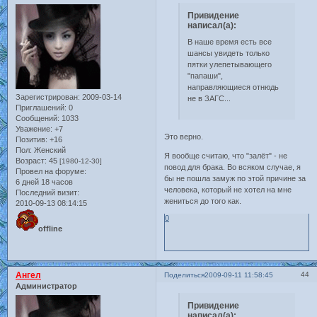
Привидение
написал(а):
В наше время есть все
шансы увидеть только
пятки улепетывающего
"папаши",
направляющиеся отнюдь
Зарегистрирован
: 2009-03-14
не в ЗАГС...
Приглашений:
0
Сообщений:
1033
Уважение:
+7
Это верно.
Позитив:
+16
Пол:
Женский
Я вообще считаю, что "залёт" - не
Возраст:
45
[1980-12-30]
повод для брака. Во всяком случае, я
Провел на форуме:
бы не пошла замуж по этой причине за
6 дней 18 часов
человека, который не хотел на мне
Последний визит:
жениться до того как.
2010-09-13 08:14:15
0
offline
Ангел
44
Поделиться
2009-09-11 11:58:45
Администратор
Привидение
написал(а):