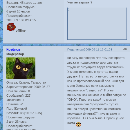
Чем не вариант?
Возраст:
45
[1980-12-30]
Провел на форуме:
0
6 дней 18 часов
Последний визит:
2010-09-13 08:14:15
offline
Котёнок
49
Поделиться
2009-09-11 16:01:58
Модератор
ни разу не поверю, что там вот просто
дружа и поддерживая друг друга в
трудных ситуациях вдруг поженились.
У меня тоже есть с детства парни-
друзья. Ну так вот я не смотрю на них
как на противоположный пол. Они для
Откуда:
Казань, Татарстан
меня бесполые если так можно
Зарегистрирован
: 2009-03-27
выразиться "существа". И я не
Приглашений:
0
понимаю, как же можно выйти замуж за
Сообщений:
227
"ОНО". Просто в какой то момент
Уважение:
+1
Позитив:
+1
наверняка они "прозрели" и тут же
Пол:
Женский
пошла стадия цветочно-конфетного
Возраст:
43
[1982-10-15]
периода и флирта)))), пусть даже и
Провел на форуме:
короткая...НО она была. Спроси у нее
2 дня 23 часа
сама
Последний визит: