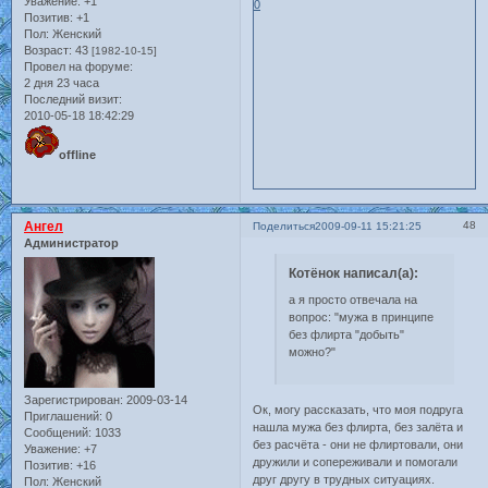
Уважение:
+1
0
Позитив:
+1
Пол:
Женский
Возраст:
43
[1982-10-15]
Провел на форуме:
2 дня 23 часа
Последний визит:
2010-05-18 18:42:29
offline
Ангел
48
Поделиться
2009-09-11 15:21:25
Администратор
Котёнок написал(а):
а я просто отвечала на
вопрос: "мужа в принципе
без флирта "добыть"
можно?"
Зарегистрирован
: 2009-03-14
Ок, могу рассказать, что моя подруга
Приглашений:
0
нашла мужа без флирта, без залёта и
Сообщений:
1033
без расчёта - они не флиртовали, они
Уважение:
+7
дружили и сопереживали и помогали
Позитив:
+16
друг другу в трудных ситуациях.
Пол:
Женский