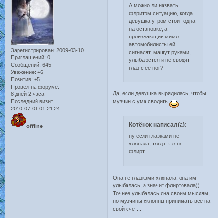
А можно ли назвать
флритом ситуацию, когда
девушка утром стоит одна
на остановке, а
проезжающие мимо
автомобилисты ей
Зарегистрирован
: 2009-03-10
сигналят, машут руками,
Приглашений:
0
улыбаюстся и не сводят
Сообщений:
645
глаз с её ног?
Уважение:
+6
Позитив:
+5
Провел на форуме:
Да, если девушка вырядилась, чтобы
8 дней 2 часа
Последний визит:
музчин с ума сводить
2010-07-01 01:21:24
Котёнок написал(а):
offline
ну если глазками не
хлопала, тогда это не
флирт
Она не глазками хлопала, она им
улыбалась, а значит флиртовала))
Точнее улыбалась она своим мыслям,
но музчины склонны принимать все на
свой счет...