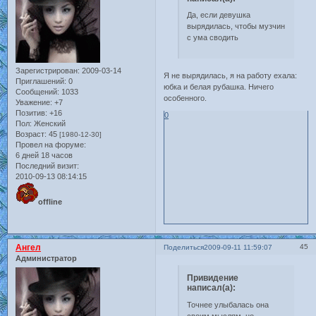
Да, если девушка
вырядилась, чтобы музчин
с ума сводить
Зарегистрирован
: 2009-03-14
Я не вырядилась, я на работу ехала:
Приглашений:
0
юбка и белая рубашка. Ничего
Сообщений:
1033
особенного.
Уважение:
+7
Позитив:
+16
0
Пол:
Женский
Возраст:
45
[1980-12-30]
Провел на форуме:
6 дней 18 часов
Последний визит:
2010-09-13 08:14:15
offline
Ангел
45
Поделиться
2009-09-11 11:59:07
Администратор
Привидение
написал(а):
Точнее улыбалась она
своим мыслям, но