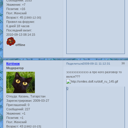
Сообщений:
1033
Уважение:
+7
Позитив:
+16
Пол:
Женский
Возраст:
45
[1980-12-30]
Провел на форуме:
6 дней 18 часов
Последний визит:
2010-09-13 08:14:15
offline
Котёнок
36
Поделиться
2009-09-11 11:12:31
Модератор
эээээээээээээ а про кого разговор то
велся???
0
Откуда:
Казань, Татарстан
Зарегистрирован
: 2009-03-27
Приглашений:
0
Сообщений:
227
Уважение:
+1
Позитив:
+1
Пол:
Женский
Возраст:
43
[1982-10-15]