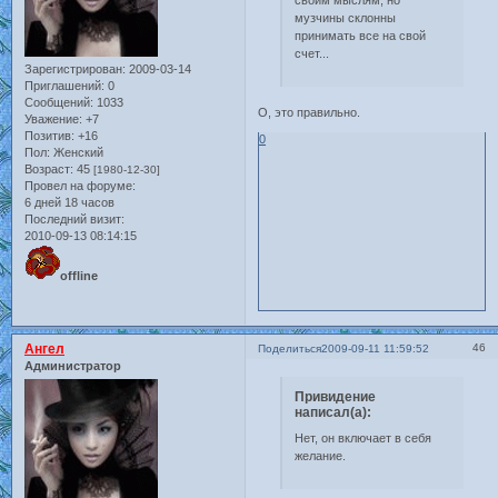
музчины склонны
принимать все на свой
счет...
Зарегистрирован
: 2009-03-14
Приглашений:
0
Сообщений:
1033
О, это правильно.
Уважение:
+7
Позитив:
+16
0
Пол:
Женский
Возраст:
45
[1980-12-30]
Провел на форуме:
6 дней 18 часов
Последний визит:
2010-09-13 08:14:15
offline
Ангел
46
Поделиться
2009-09-11 11:59:52
Администратор
Привидение
написал(а):
Нет, он включает в себя
желание.